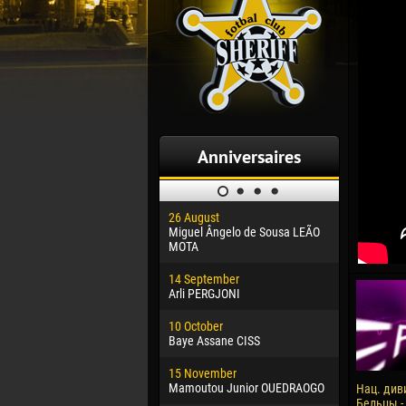
Anniversaires
26 August
30 January
Miguel Ângelo de Sousa LEÃO
Dhoraso M
MOTA
24 Februar
14 September
Vladislav 
Arli PERGJONI
02 March
10 October
Veaceslav
Baye Assane CISS
09 March
15 November
Emmanuel 
Mamoutou Junior OUEDRAOGO
Нац. див
Бельцы -
20 March