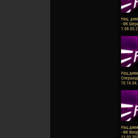
Нац. див
- ФК Шери
1.08.05.
Нац.диви
Сперанца
10.16.04
Нац.диви
- ФК Флор
13.03.20