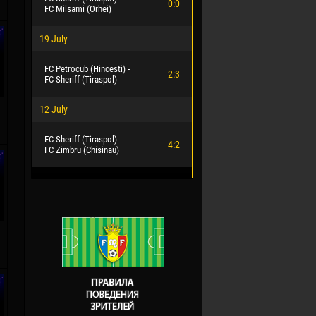
0:0
FC Milsami (Orhei)
19 July
FC Petrocub (Hincesti) -
2:3
FC Sheriff (Tiraspol)
12 July
.
FC Sheriff (Tiraspol) -
4:2
FC Zimbru (Chisinau)