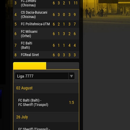
FC Zimbru
3
6
3
2
1
11
(Chisinau)
CS Dacia-Buiucani
4
6
3
0
3
9
(Chisinau)
5
FC Politehnica-UTM
6
2
1
3
7
FC Milsami
6
6
1
3
2
6
(Orhei)
FC Balti
7
6
1
1
4
4
(Balti)
8
FCReal Siret
6
0
3
3
3
02 August
FC Balti (Balti) -
1:5
FC Sheriff (Tiraspol)
26 July
FC Sheriff (Tiraspol) -