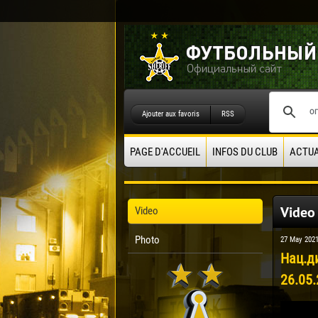
Ajouter aux favoris
RSS
PAGE D'ACCUEIL
INFOS DU CLUB
ACTUA
Video
Video
Photo
27 May 202
Нац.д
26.05