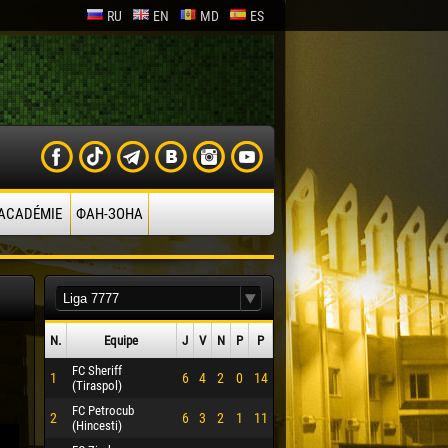
RU
EN
MD
ES
’ACADÉMIE
ФАН-ЗОНА
N.
Equipe
J
V
N
P
P
FC Sheriff
1
6
4
2
0
14
(Tiraspol)
FC Petrocub
2
6
3
2
1
11
(Hincesti)