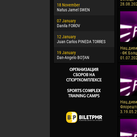
28.08.20
18 November
Jayder Mo
Natus Jamel SWEN
22 March
07 January
Samba KO
Danila FOROV
26 March
12 January
Vitor Hugo
Juan Carlos PINEDA TORRES
28 March
Нац.диви
19 January
Raí LOPES 
- ФК Бэлц
Dan-Angelo BOȚAN
01.07.20
Нац.диви
Флорешть
3.19.05.