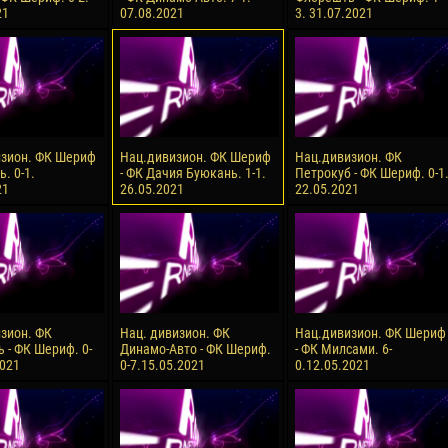
21
07.08.2021
3. 31.07.2021
reno ASPRILLA
Soumaila MAGASSOUBA
10 July
NÉ
Bourama FOMBA
15 July
 Morais de OLIVEIRA
Ivan DYULGEROV
17 July
зион. ФК Шериф
Нац.дивизион. ФК Шериф
Нац.дивизион. ФК
DE OLIVEIRA
Jair Ameth MODELO HERRERA
ь. 0-1.
- ФК Дачия Буюкань. 1-1.
Петрокуб - ФК Шериф. 0-1
21
26.05.2021
22.05.2021
зион. ФК
Нац. дивизион. ФК
Нац.дивизион. ФК Шериф
 - ФК Шериф. 0-
Динамо-Авто - ФК Шериф.
- ФК Милсами. 6-
2021
0-7.15.05.2021
0.12.05.2021