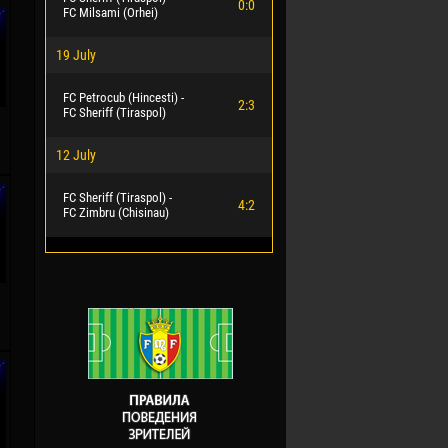
0:0
FC Milsami (Orhei)
19 July
FC Petrocub (Hincesti) -
2:3
FC Sheriff (Tiraspol)
12 July
FC Sheriff (Tiraspol) -
4:2
FC Zimbru (Chisinau)