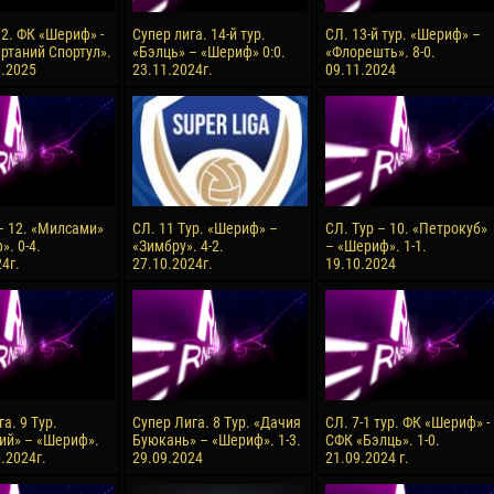
 2. ФК «Шериф» -
Супер лига. 14-й тур.
СЛ. 13-й тур. «Шериф» –
ртаний Спортул».
«Бэлць» – «Шериф» 0:0.
«Флорешть». 8-0.
3.2025
23.11.2024г.
09.11.2024
 – 12. «Милсами»
СЛ. 11 Тур. «Шериф» –
СЛ. Тур – 10. «Петрокуб»
. 0-4.
«Зимбру». 4-2.
– «Шериф». 1-1.
4г.
27.10.2024г.
19.10.2024
а. 9 Тур.
Супер Лига. 8 Тур. «Дачия
СЛ. 7-1 тур. ФК «Шериф» -
ий» – «Шериф».
Буюкань» – «Шериф». 1-3.
СФК «Бэлць». 1-0.
0.2024г.
29.09.2024
21.09.2024 г.