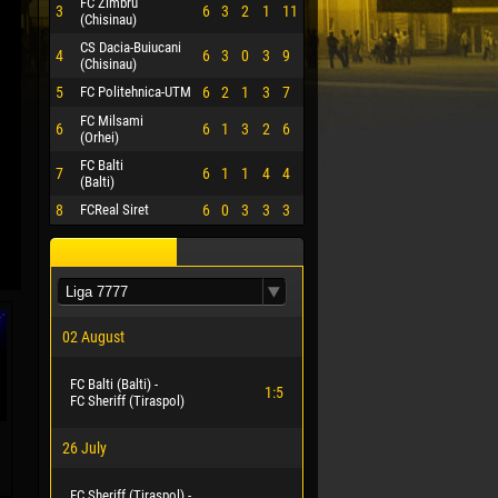
FC Zimbru
3
6
3
2
1
11
(Chisinau)
CS Dacia-Buiucani
4
6
3
0
3
9
(Chisinau)
5
FC Politehnica-UTM
6
2
1
3
7
FC Milsami
6
6
1
3
2
6
(Orhei)
FC Balti
7
6
1
1
4
4
(Balti)
8
FCReal Siret
6
0
3
3
3
02 August
FC Balti (Balti) -
1:5
FC Sheriff (Tiraspol)
26 July
FC Sheriff (Tiraspol) -