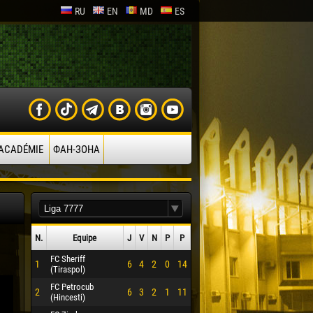
RU
EN
MD
ES
’ACADÉMIE
ФАН-ЗОНА
N.
Equipe
J
V
N
P
P
FC Sheriff
1
6
4
2
0
14
(Tiraspol)
FC Petrocub
2
6
3
2
1
11
(Hincesti)