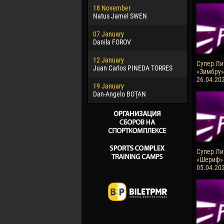
18 November
Jayder Mo
Natus Jamel SWEN
22 March
07 January
Samba KO
Danila FOROV
26 March
12 January
Vitor Hugo
Супер Лиг
Juan Carlos PINEDA TORRES
«Зимбру»
28 March
26.04.20
19 January
Raí LOPES 
Dan-Angelo BOȚAN
Супер Лиг
«Шериф» 
05.04.20