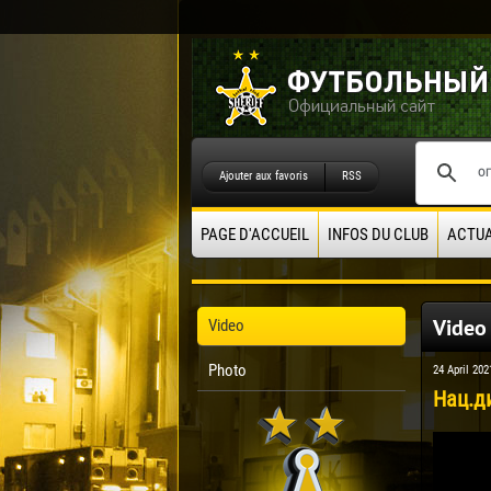
Ajouter aux favoris
RSS
PAGE D'ACCUEIL
INFOS DU CLUB
ACTUA
Video
Video
Photo
24 April 202
Нац.ди