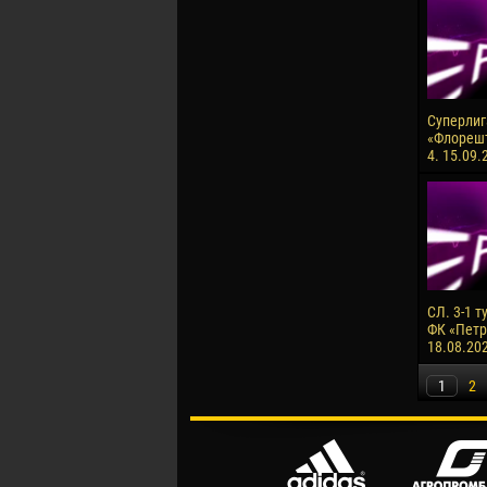
Суперлига
«Флорешт
4. 15.09.
СЛ. 3-1 т
ФК «Петро
18.08.20
1
2