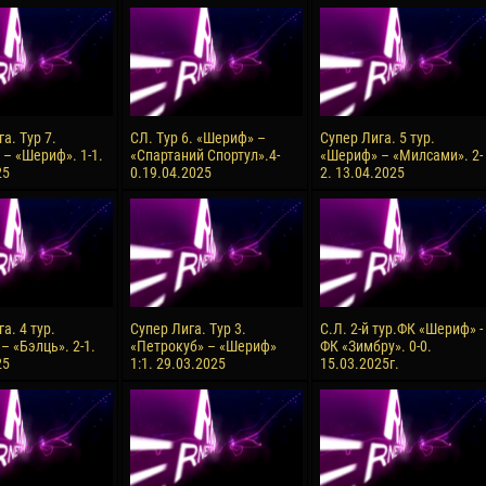
reno ASPRILLA
Soumaila MAGASSOUBA
10 July
NÉ
Bourama FOMBA
15 July
 Morais de OLIVEIRA
Ivan DYULGEROV
а. Тур 7.
СЛ. Тур 6. «Шериф» –
Супер Лига. 5 тур.
 – «Шериф». 1-1.
«Спартаний Спортул».4-
«Шериф» – «Милсами». 2-
17 July
25
0.19.04.2025
2. 13.04.2025
DE OLIVEIRA
Jair Ameth MODELO HERRERA
а. 4 тур.
Супер Лига. Тур 3.
С.Л. 2-й тур.ФК «Шериф» -
– «Бэлць». 2-1.
«Петрокуб» – «Шериф»
ФК «Зимбру». 0-0.
25
1:1. 29.03.2025
15.03.2025г.