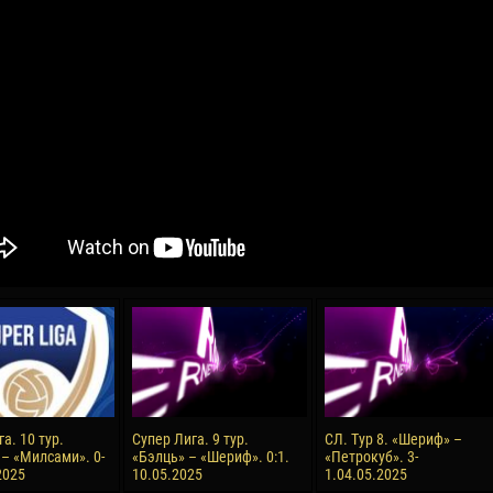
04 May
21 July
oreo KLAS
Vsevolod NIHAEV
Emil TIMBUR
y
13 May
24 July
COSTIN
Renat JOSAN
Mihail COROTCOV
15 June
27 July
 COZMA
Konan Jaures-Ulrich LOUKOU
Vladimir FRATEA
24 June
а. 10 тур.
Супер Лига. 9 тур.
СЛ. Тур 8. «Шериф» –
AFETSE
Victor CIUMAȘU
– «Милсами». 0-
«Бэлць» – «Шериф». 0:1.
«Петрокуб». 3-
2025
10.05.2025
1.04.05.2025
28 June