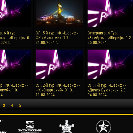
. 6-й тур.
СЛ. 5-й тур. ФК «Шериф» -
Суперлига. 4 Тур.
ь» – «Шериф». 0-
ФК «Милсами». 1-1.
«Зимбру» – «Шериф». 1-2.
2024 г.
31.08.2024 г.
25.08.2024
ур. ФК «Шериф» -
СЛ. 2-й тур. ФК «Шериф» -
СЛ. 1-й тур. «Шериф» -
куб». 1-0.
ФК «Спартаний».01-0.
«Дачия Буюкань». 2-0.
24
11.08.2024
04.08.2024
3
4
5