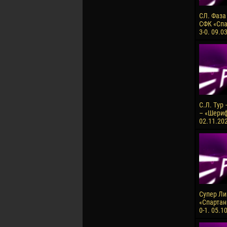
СЛ. Фаза
СФК «Спа
3-0. 09.0
С.Л. Тур
– «Шериф»
02.11.202
Супер Лиг
«Спартан
0-1. 05.1