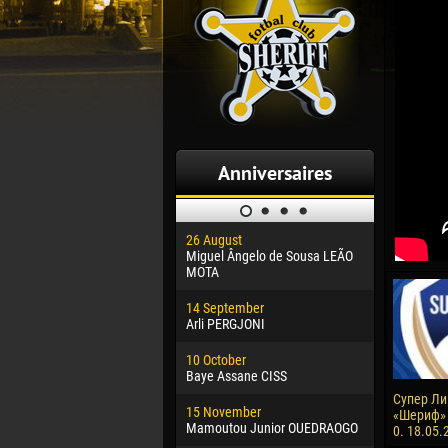
Anniversaires
26 August
30 January
Miguel Ângelo de Sousa LEÃO
Dhoraso M
MOTA
24 Februar
14 September
Vladislav 
Arli PERGJONI
02 March
10 October
Veaceslav
Baye Assane CISS
09 March
Супер Лиг
15 November
Emmanuel 
«Шериф» 
Mamoutou Junior OUEDRAOGO
0. 18.05.
20 March