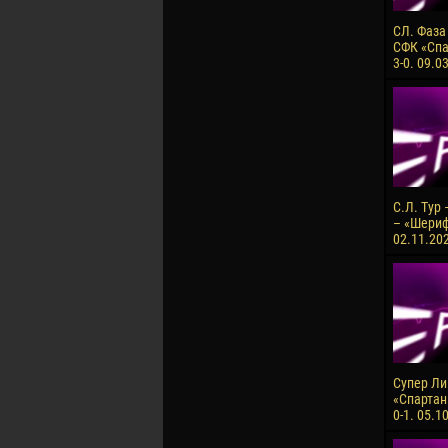
СЛ. Фаза
СФК «Спа
3-0. 09.0
С.Л. Тур
– «Шериф»
02.11.202
Супер Лиг
«Спартан
0-1. 05.1