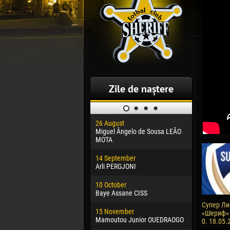
Zile de naștere
26 August
30 January
Miguel Ângelo de Sousa LEÃO
Dhoraso M
MOTA
24 Februar
14 September
Vladislav 
Arli PERGJONI
02 March
10 October
Veaceslav
Baye Assane CISS
09 March
Супер Лиг
15 November
Emmanuel 
«Шериф» 
Mamoutou Junior OUEDRAOGO
0. 18.05.
20 March