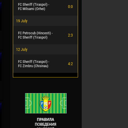
FC Sheriff (Tiraspol) -
0:0
FC Milsami (Orhei)
19 July
FC Petrocub (Hincesti) -
2:3
FC Sheriff (Tiraspol)
12 July
FC Sheriff (Tiraspol) -
4:2
FC Zimbru (Chisinau)