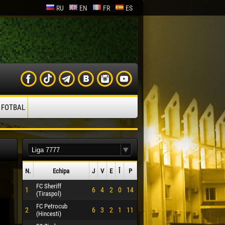
RU
EN
FR
ES
 FOTBAL
N.
Echipa
J
V
E
Î
P
FC Sheriff
1
6
4
2
0
14
(Tiraspol)
FC Petrocub
2
6
3
2
1
11
(Hincesti)