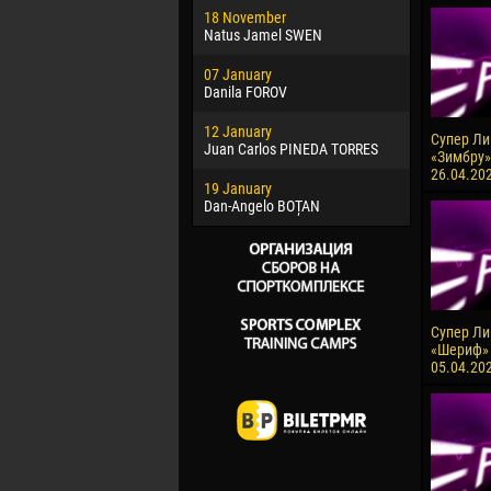
18 November
Jayder Mo
Natus Jamel SWEN
22 March
07 January
Samba KO
Danila FOROV
26 March
12 January
Vitor Hugo
Супер Лиг
Juan Carlos PINEDA TORRES
«Зимбру»
28 March
26.04.20
19 January
Raí LOPES 
Dan-Angelo BOȚAN
Супер Лиг
«Шериф» 
05.04.20