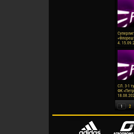
Суперлига
«Флорешт
4. 15.09.
СЛ. 3-1 т
ФК «Петро
18.08.20
1
2