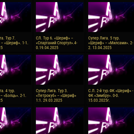
reno ASPRILLA
Victor CIUMAȘU
28 June
NÉ
Soumaila MAGASSOUBA
10 July
 Morais de OLIVEIRA
Bourama FOMBA
а. Тур 7.
СЛ. Тур 6. «Шериф» –
Супер Лига. 5 тур.
 – «Шериф». 1-1.
«Спартаний Спортул».4-
«Шериф» – «Милсами». 2-
15 July
25
0.19.04.2025
2. 13.04.2025
DE OLIVEIRA
Ivan DYULGEROV
а. 4 тур.
Супер Лига. Тур 3.
С.Л. 2-й тур.ФК «Шериф» -
– «Бэлць». 2-1.
«Петрокуб» – «Шериф»
ФК «Зимбру». 0-0.
25
1:1. 29.03.2025
15.03.2025г.