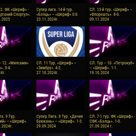
 2. ФК «Шериф» -
Супер лига. 14-й тур.
СЛ. 13-й тур. «Шериф» –
ртаний Спортул».
«Бэлць» – «Шериф» 0:0.
«Флорешть». 8-0.
3.2025
23.11.2024г.
09.11.2024
 – 12. «Милсами»
СЛ. 11 Тур. «Шериф» –
СЛ. Тур – 10. «Петрокуб»
. 0-4.
«Зимбру». 4-2.
– «Шериф». 1-1.
4г.
27.10.2024г.
19.10.2024
а. 9 Тур.
Супер Лига. 8 Тур. «Дачия
СЛ. 7-1 тур. ФК «Шериф» -
ий» – «Шериф».
Буюкань» – «Шериф». 1-3.
СФК «Бэлць». 1-0.
0.2024г.
29.09.2024
21.09.2024 г.