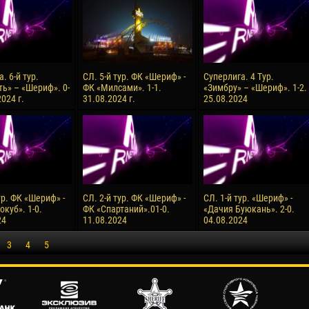
. 6-й тур.
СЛ. 5-й тур. ФК «Шериф» -
Суперлига. 4 Тур.
ь» – «Шериф». 0-
ФК «Милсами». 1-1.
«Зимбру» – «Шериф». 1-2.
2024 г.
31.08.2024 г.
25.08.2024
ур. ФК «Шериф» -
СЛ. 2-й тур. ФК «Шериф» -
СЛ. 1-й тур. «Шериф» -
куб». 1-0.
ФК «Спартаний».01-0.
«Дачия Буюкань». 2-0.
24
11.08.2024
04.08.2024
3
4
5