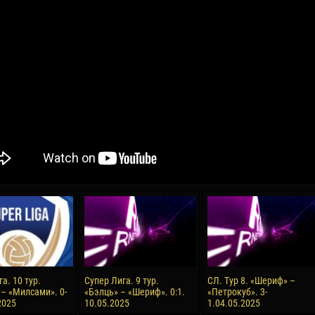
04 May
17 July
oreo KLAS
Vsevolod NIHAEV
Jair Ameth MODELO
y
13 May
21 July
COSTIN
Renat JOSAN
Emil TIMBUR
24 May
24 July
 COZMA
Nicolaе CEBOTARI
Mihail COROTCOV
15 June
27 July
а. 10 тур.
Супер Лига. 9 тур.
СЛ. Тур 8. «Шериф» –
AFETSE
Konan Jaures-Ulrich LOUKOU
Vladimir FRATEA
– «Милсами». 0-
«Бэлць» – «Шериф». 0:1.
«Петрокуб». 3-
2025
10.05.2025
1.04.05.2025
24 June