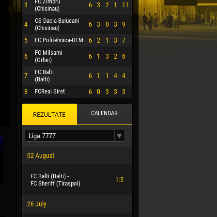
FC Zimbru
3
6
3
2
1
11
(Chisinau)
CS Dacia-Buiucani
4
6
3
0
3
9
(Chisinau)
5
FC Politehnica-UTM
6
2
1
3
7
FC Milsami
6
6
1
3
2
6
(Orhei)
FC Balti
7
6
1
1
4
4
(Balti)
8
FCReal Siret
6
0
3
3
3
CALENDAR
REZULTATE
 HERRERA
02 August
FC Balti (Balti) -
1:5
FC Sheriff (Tiraspol)
26 July