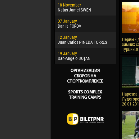
18 November
Jayder Mo
Natus Jamel SWEN
22 March
07 January
Samba KO
Danila FOROV
26 March
12 January
Vitor Hugo
Первый д
Juan Carlos PINEDA TORRES
зимних с
28 March
Турции.0
19 January
Raí LOPES 
Dan-Angelo BOȚAN
Нарезка.
Лудогорец
20-01-201