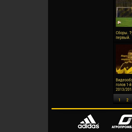
Сборы. Т
первый.
Видеообз
голов 1-й
2013/201
1
2