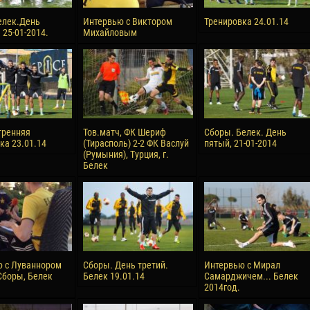
елек.День
Интервью с Виктором
Тренировка 24.01.14
 25-01-2014.
Михайловым
тренняя
Тов.матч, ФК Шериф
Сборы. Белек. День
ка 23.01.14
(Тирасполь) 2-2 ФК Васлуй
пятый, 21-01-2014
(Румыния), Турция, г.
Белек
 с Луваннором
Сборы. День третий.
Интервью с Мирал
Сборы, Белек
Белек 19.01.14
Самарджичем... Белек
2014год.