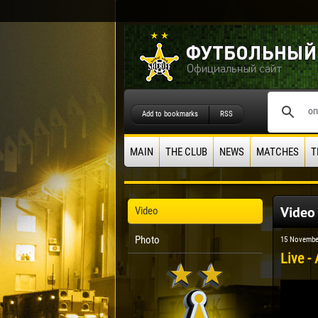
Add to bookmarks
RSS
MAIN
THE CLUB
NEWS
MATCHES
T
Video
Video
Photo
15 Novembe
Live -