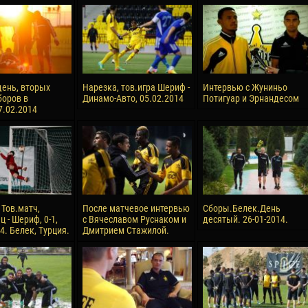
reno ASPRILLA
Victor CIUMAȘU
28 June
NÉ
Soumaila MAGASSOUBA
10 July
 Morais de OLIVEIRA
Bourama FOMBA
ень, вторых
Нарезка, тов.игра Шериф -
Интервью с Жуниньо
боров в
Динамо-Авто, 05.02.2014
Потигуар и Эрнандесом
15 July
7.02.2014
DE OLIVEIRA
Ivan DYULGEROV
 Тов.матч,
После матчевое интервью
Сборы.Белек.День
 - Шериф, 0-1,
с Вячеславом Руснаком и
десятый. 26-01-2014.
4. Белек, Турция.
Дмитрием Стажилой.