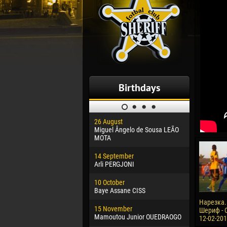
Birthdays
26 August
30 January
Miguel Ângelo de Sousa LEÃO
Dhoraso M
MOTA
24 Februar
14 September
Vladislav 
Arli PERGJONI
02 March
10 October
Veaceslav
Baye Assane CISS
09 March
Нарезка.
15 November
Emmanuel 
Шериф - О
Mamoutou Junior OUEDRAOGO
12-02-20
20 March