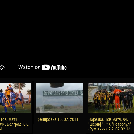
04 May
17 July
oreo KLAS
Vsevolod NIHAEV
Jair Ameth MODELO
y
13 May
21 July
COSTIN
Renat JOSAN
Emil TIMBUR
24 May
24 July
 COZMA
Nicolaе CEBOTARI
Mihail COROTCOV
15 June
27 July
 Тов. матч
Тренировка 10. 02. 2014
Нарезка. Тов.матч, ФК
AFETSE
Konan Jaures-Ulrich LOUKOU
Vladimir FRATEA
ФК Белград, 0-0,
"Шериф" - ФК "Петролул"
14
(Румыния), 2-2, 09.02.14
24 June