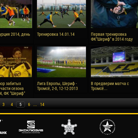
урция 2014, день
Тренировка 14.01.14
Первая тренировка
ФК"Шериф" в 2014 году
ор забитых
Лига Европы, Шериф -
В предверии матча с
 части сезона
Тромсё, 2-0, 12-12-2013
Тромсё...
4, ФК "Шериф"
3
4
5
6
...
14