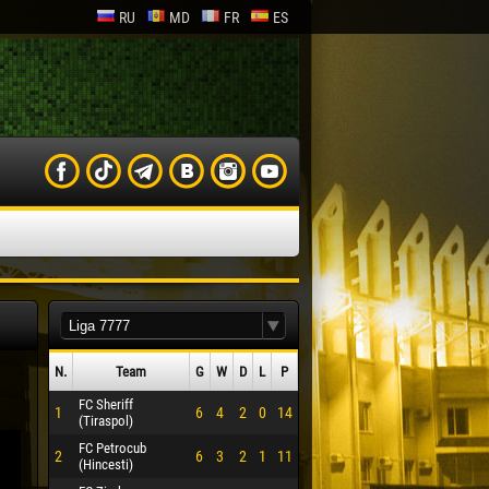
RU
MD
FR
ES
N.
Team
G
W
D
L
P
FC Sheriff
1
6
4
2
0
14
(Tiraspol)
FC Petrocub
2
6
3
2
1
11
(Hincesti)