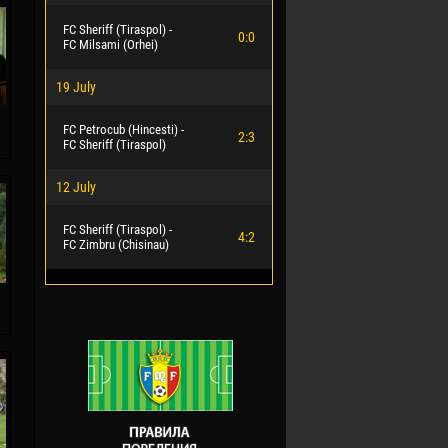
FC Sheriff (Tiraspol) -
0:0
FC Milsami (Orhei)
19 July
FC Petrocub (Hincesti) -
2:3
FC Sheriff (Tiraspol)
12 July
FC Sheriff (Tiraspol) -
4:2
FC Zimbru (Chisinau)