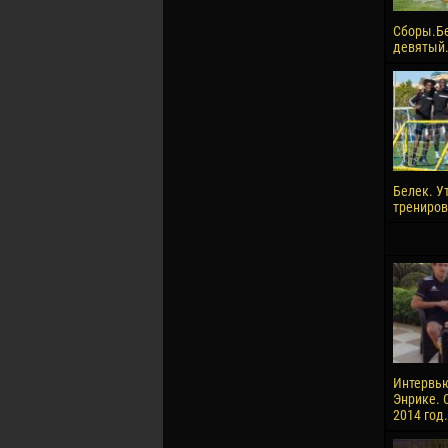
Сборы.Б
девятый.
Белек. У
трениров
Интервью
Энрике. 
2014 год.