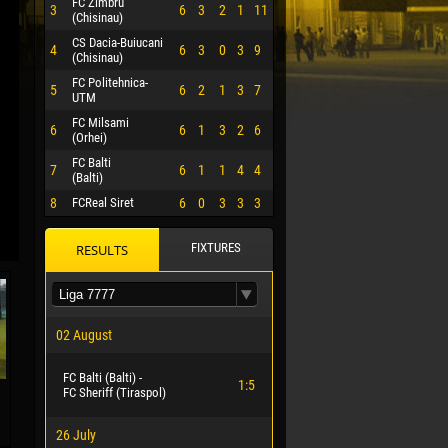
FC Zimbru
3
6
3
2
1
11
(Chisinau)
CS Dacia-Buiucani
4
6
3
0
3
9
(Chisinau)
FC Politehnica-
5
6
2
1
3
7
UTM
FC Milsami
6
6
1
3
2
6
(Orhei)
FC Balti
7
6
1
1
4
4
(Balti)
8
FCReal Siret
6
0
3
3
3
FIXTURES
RESULTS
 HERRERA
02 August
FC Balti (Balti) -
1:5
FC Sheriff (Tiraspol)
26 July