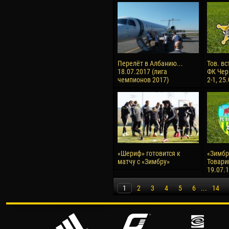
Перелёт в Албанию...
Тов. вс
18.07.2017 (лига
ФК Чер
чемпионов 2017)
2-1, 25
«Шериф» готовится к
«Зимбру
матчу с «Зимбру»
Товари
19.07.
1
2
3
4
5
6
...
14