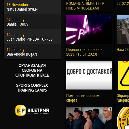
КОМАНДА. ВМЕСТЕ - К
22.02.
18 November
Jayder Moreno ASPRILLA
Vict
НОВЫМ ПОБЕДАМ!
Natus Jamel SWEN
22 March
28 J
07 January
Samba KONÉ
Soum
Danila FOROV
26 March
10 Ju
12 January
Vitor Hugo Morais de OLIVEIRA
Bou
Juan Carlos PINEDA TORRES
28 March
15 Ju
19 January
Raí LOPES DE OLIVEIRA
Ivan
Первая тренировка в
Нам 24
Dan-Angelo BOȚAN
2023. (10.01.2023)
Помощь ветеранам
Обраще
спорта
"Шериф