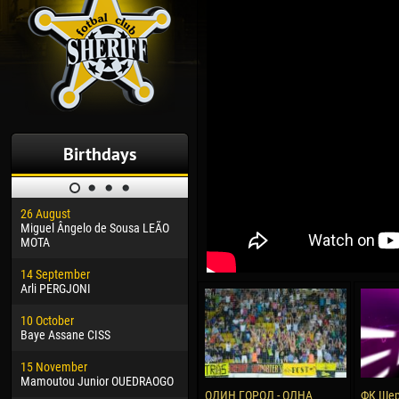
Birthdays
26 August
30 January
04 M
Miguel Ângelo de Sousa LEÃO
Dhoraso Moreo KLAS
Vsev
MOTA
24 February
13 M
14 September
Vladislav COSTIN
Rena
Arli PERGJONI
02 March
24 M
10 October
Veaceslav COZMA
Nico
Baye Assane CISS
09 March
15 J
15 November
Emmanuel AFETSE
Kona
Mamoutou Junior OUEDRAOGO
ОДИН ГОРОД - ОДНА
ФК Шер
20 March
24 J