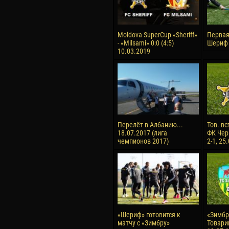
Moldova SuperCup «Sheriff»
Первая
- «Milsami» 0:0 (4:5)
Шериф 
10.03.2019
Перелёт в Албанию...
Тов. вс
18.07.2017 (лига
ФК Чер
чемпионов 2017)
2-1, 25
«Шериф» готовится к
«Зимбру
матчу с «Зимбру»
Товари