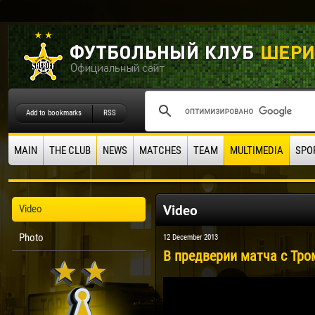
Add to bookmarks
RSS
MAIN
THE CLUB
NEWS
MATCHES
TEAM
MULTIMEDIA
SPO
Video
Video
Photo
12 December 2013
В предверии матча с Тром