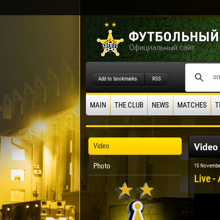
Add to bookmarks
RSS
MAIN
THE CLUB
NEWS
MATCHES
T
Video
Video
Photo
15 Novembe
Live -