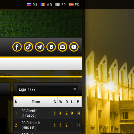
RU
MD
FR
ES
N.
Team
G
W
D
L
P
FC Sheriff
1
6
4
2
0
14
(Tiraspol)
FC Petrocub
2
6
3
2
1
11
(Hincesti)