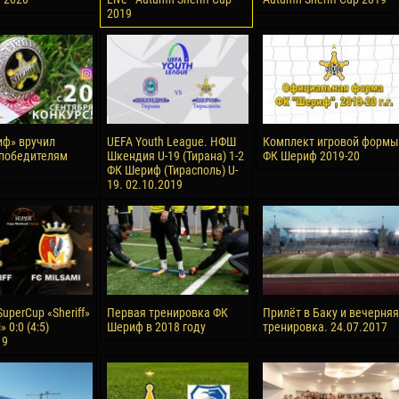
2019
ф» вручил
UEFA Youth League. НФШ
Комплект игровой формы
победителям
Шкендия U-19 (Тирана) 1-2
ФК Шериф 2019-20
ФК Шериф (Тирасполь) U-
19. 02.10.2019
uperCup «Sheriff»
Первая тренировка ФК
Прилёт в Баку и вечерняя
» 0:0 (4:5)
Шериф в 2018 году
тренировка. 24.07.2017
19