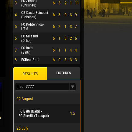
FC Zimbru
3
6
3
2
1
11
(Chisinau)
CS Dacia-Buiucani
4
6
3
0
3
9
(Chisinau)
FC Politehnica-
5
6
2
1
3
7
UTM
FC Milsami
6
6
1
3
2
6
(Orhei)
FC Balti
7
6
1
1
4
4
(Balti)
8
FCReal Siret
6
0
3
3
3
FIXTURES
RESULTS
 HERRERA
02 August
FC Balti (Balti) -
1:5
FC Sheriff (Tiraspol)
м
26 July