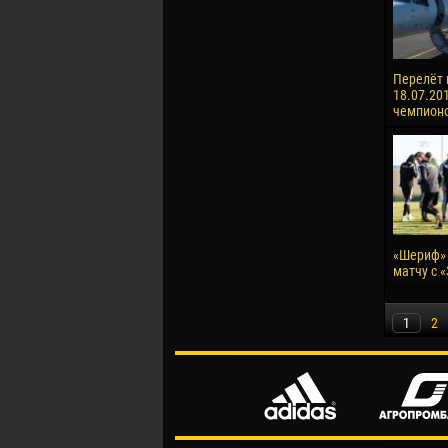
Перелёт 
18.07.201
чемпионо
«Шериф» 
матчу с 
1
2