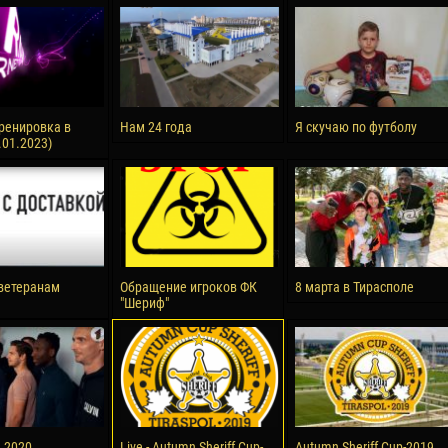
reno ASPRILLA
Victor CIUMAȘU
28 June
NÉ
Soumaila MAGASSOUBA
10 July
 Morais de OLIVEIRA
Bourama FOMBA
ренировка в
Нам 24 года
Я скучаю по футболу
.01.2023)
15 July
DE OLIVEIRA
Ivan DYULGEROV
ветеранам
Обращение игроков ФК
8 марта в Тирасполе
"Шериф"
а 2020
Live - Autumn Sheriff Cup-
Autumn Sheriff Cup-2019