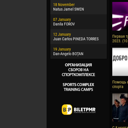
18 November
Jayder Mo
Natus Jamel SWEN
22 March
07 January
Samba KO
Danila FOROV
26 March
12 January
Vitor Hugo
Первая т
Juan Carlos PINEDA TORRES
2023. (10
28 March
19 January
Raí LOPES 
Dan-Angelo BOȚAN
Помощь 
спорта
С 8 март