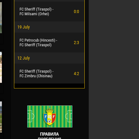
FC Sheriff (Tiraspol) -
0:0
FC Milsami (Orhei)
19 July
FC Petrocub (Hincesti) -
2:3
FC Sheriff (Tiraspol)
12 July
FC Sheriff (Tiraspol) -
4:2
FC Zimbru (Chisinau)