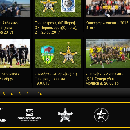
в Албанию...
Тов. встреча, ФК Шериф -
Конкурс рисунков – 2016.
7 (лига
ФК Черноморец(Одесса),
Итоги
в 2017)
2-1, 25.03.2017
готовится к
«Зимбру» - «Шериф» (1:1).
«Шериф» - «Милсами»
«Зимбру»
Товарищеский матч.
(3:1). Суперкубок
19.07.15
Молдовы. 26.06.15
3
4
5
6
...
14