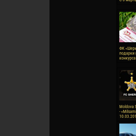
ФК «Шери
подарки 
конкурса
Moldova S
- «Milsami
10.03.20