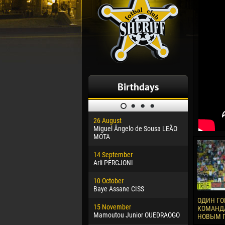
Birthdays
26 August
30 January
Miguel Ângelo de Sousa LEÃO
Dhoraso M
MOTA
24 Februar
14 September
Vladislav 
Arli PERGJONI
02 March
10 October
Veaceslav
Baye Assane CISS
09 March
ОДИН ГО
15 November
Emmanuel 
КОМАНДА
Mamoutou Junior OUEDRAOGO
НОВЫМ 
20 March