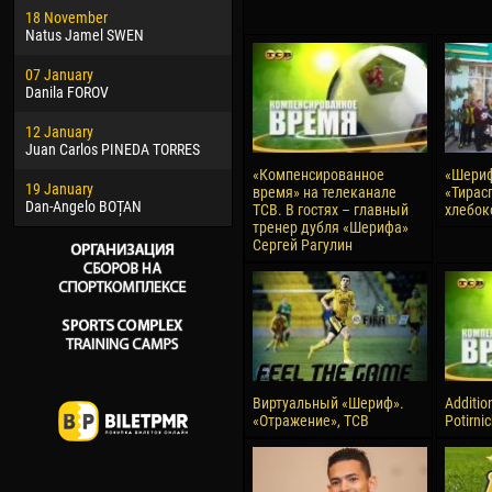
18 November
Jayder Moreno ASPRILLA
Vict
Natus Jamel SWEN
22 March
28 J
07 January
Samba KONÉ
Soum
Danila FOROV
26 March
10 Ju
12 January
Vitor Hugo Morais de OLIVEIRA
Bou
Juan Carlos PINEDA TORRES
28 March
15 Ju
«Компенсированное
«Шериф
19 January
Raí LOPES DE OLIVEIRA
Ivan
время» на телеканале
«Тирас
Dan-Angelo BOȚAN
ТСВ. В гостях – главный
хлебок
тренер дубля «Шерифа»
Сергей Рагулин
Виртуальный «Шериф».
Additio
«Отражение», ТСВ
Potirni