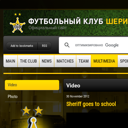
Add to bookmarks
RSS
MAIN
THE CLUB
NEWS
MATCHES
TEAM
MULTIMEDIA
SPO
Video
Video
Photo
30 November 2012
Sheriff goes to school