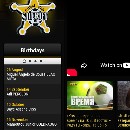
Birthdays
26 August
30 January
04 M
Miguel Ângelo de Sousa LEÃO
Dhoraso Moreo KLAS
Vsev
MOTA
24 February
13 M
14 September
Vladislav COSTIN
Rena
Arli PERGJONI
02 March
24 M
10 October
Veaceslav COZMA
Nico
Baye Assane CISS
09 March
15 J
«Компенсированное
ФК «Ше
15 November
Emmanuel AFETSE
Kona
время» на ТСВ. В гостях –
ветера
Mamoutou Junior OUEDRAOGO
Раду Гынсарь. 13.05.15
Велик
20 March
24 J