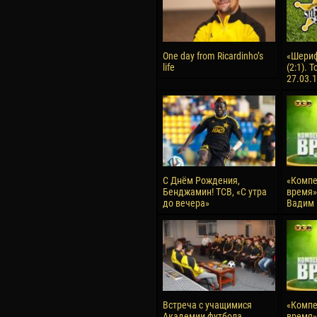
One day from Ricardinho’s
«Шериф
life
(2:1). 
27.03.
С Днём Рождения,
«Компе
Бенджамин! ТСВ, «С утра
время» 
до вечера»
Вадим 
Встреча с учащимися
«Компе
Академии футбола
время» 