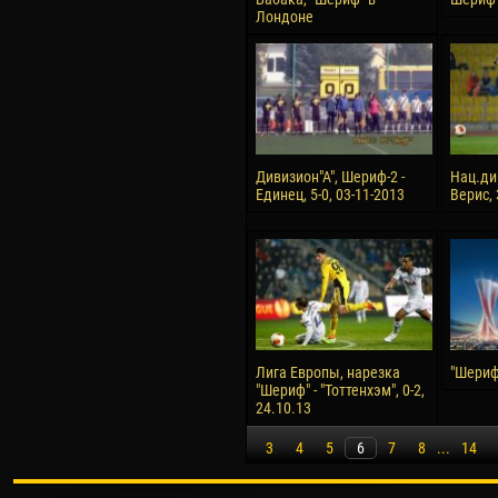
Лондоне
Дивизион"А", Шериф-2 -
Нац.ди
Единец, 5-0, 03-11-2013
Верис, 
Лига Европы, нарезка
"Шериф"
"Шериф" - "Тоттенхэм", 0-2,
24.10.13
3
4
5
6
7
8
...
14