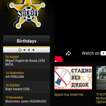
Birthdays
26 August
30 January
04 M
Miguel Ângelo de Sousa LEÃO
Dhoraso Moreo KLAS
Vsev
MOTA
24 February
13 M
14 September
Vladislav COSTIN
Rena
Arli PERGJONI
02 March
24 M
10 October
Veaceslav COZMA
Nico
Baye Assane CISS
09 March
15 J
Дудки под запретом...
"СЧАСТ
15 November
Emmanuel AFETSE
Kona
Футбол
Mamoutou Junior OUEDRAOGO
"ШЕРИ
20 March
24 J