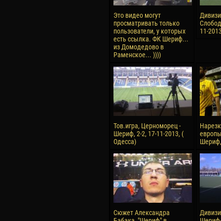
Это видео могут
Дивизио
просматривать только
Слободз
пользователи, у которых
11-201
есть ссылка. ФК Шериф...
из Домодедово в
Раменское... ))))
Тов.игра, Церноморец -
Нарезк
Шериф, 2-2, 17-11-2013, (
европы
Одесса)
Шериф, 
Сюжет Александра
Дивизио
Бабака, "Шериф" в
Шериф-2