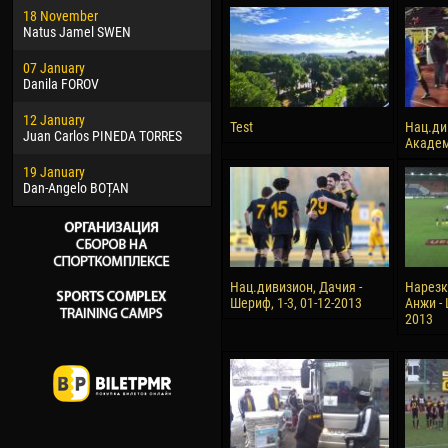
18 November
Jayder Moreno ASPRILLA
Vict
Natus Jamel SWEN
22 March
28 J
07 January
Samba KONÉ
Soum
Danila FOROV
26 March
10 Ju
12 January
Vitor Hugo Morais de OLIVEIRA
Bou
Test
Нац.ди
Juan Carlos PINEDA TORRES
Академи
28 March
15 Ju
19 January
Raí LOPES DE OLIVEIRA
Ivan
Dan-Angelo BOȚAN
Нац.дивизион, Дачия -
Нарезк
Шериф, 1-3, 01-12-2013
Анжи - 
2013