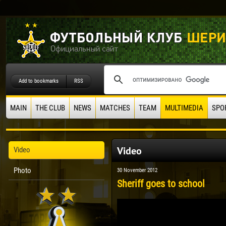
Add to bookmarks
RSS
MAIN
THE CLUB
NEWS
MATCHES
TEAM
MULTIMEDIA
SPO
Video
Video
Photo
30 November 2012
Sheriff goes to school