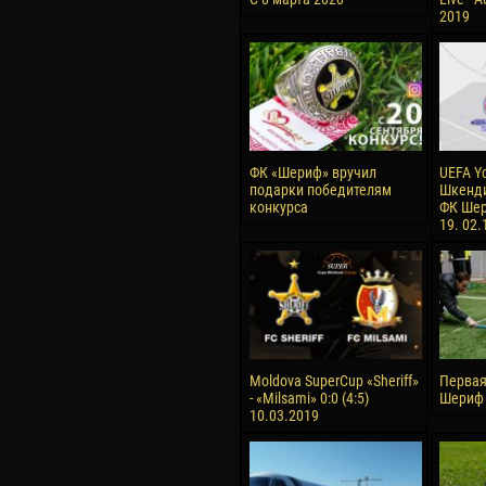
2019
ФК «Шериф» вручил
UEFA Y
подарки победителям
Шкенди
конкурса
ФК Шер
19. 02.
Moldova SuperCup «Sheriff»
Первая
- «Milsami» 0:0 (4:5)
Шериф 
10.03.2019