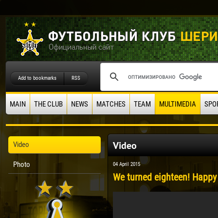
Add to bookmarks
RSS
MAIN
THE CLUB
NEWS
MATCHES
TEAM
MULTIMEDIA
SPO
Video
Video
Photo
04 April 2015
We turned eighteen! Happy 