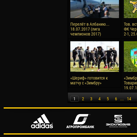
Перелёт в Албанию...
Тов. вс
18.07.2017 (лига
ФК Чер
чемпионов 2017)
2-1, 25
«Шериф» готовится к
«Зимбру
матчу с «Зимбру»
Товари
19.07.
1
2
3
4
5
6
...
14