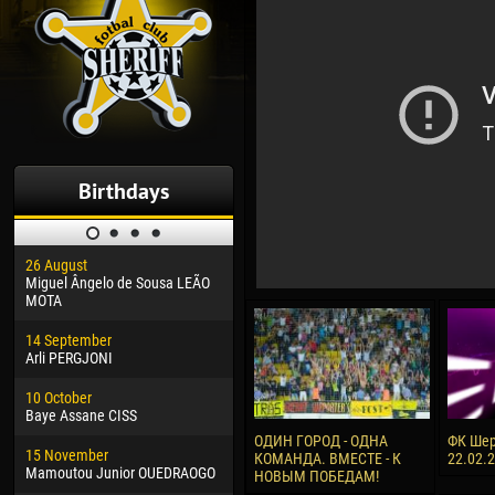
Birthdays
26 August
30 January
04 M
Miguel Ângelo de Sousa LEÃO
Dhoraso Moreo KLAS
Vsev
MOTA
24 February
13 M
14 September
Vladislav COSTIN
Rena
Arli PERGJONI
02 March
24 M
10 October
Veaceslav COZMA
Nico
Baye Assane CISS
09 March
15 J
ОДИН ГОРОД - ОДНА
ФК Шер
15 November
Emmanuel AFETSE
Kona
КОМАНДА. ВМЕСТЕ - К
22.02.
Mamoutou Junior OUEDRAOGO
НОВЫМ ПОБЕДАМ!
20 March
24 J