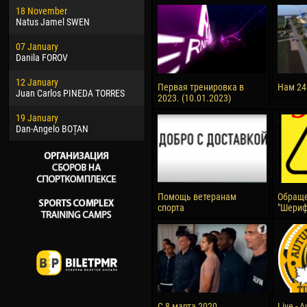
18 November
Jayder Moreno ASPRILLA
Vict
Natus Jamel SWEN
22 March
28 J
07 January
Samba KONÉ
Soum
Danila FOROV
26 March
10 Ju
12 January
Vitor Hugo Morais de OLIVEIRA
Bou
Первая тренировка в
Нам 24
Juan Carlos PINEDA TORRES
2023. (10.01.2023)
28 March
15 Ju
19 January
Raí LOPES DE OLIVEIRA
Ivan
Dan-Angelo BOȚAN
Помощь ветеранам
Обраще
спорта
"Шериф
С 8 марта 2020
Live - 