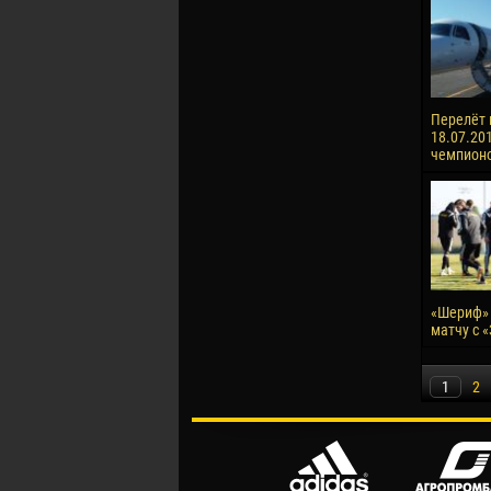
Перелёт 
18.07.201
чемпионо
«Шериф» 
матчу с 
1
2