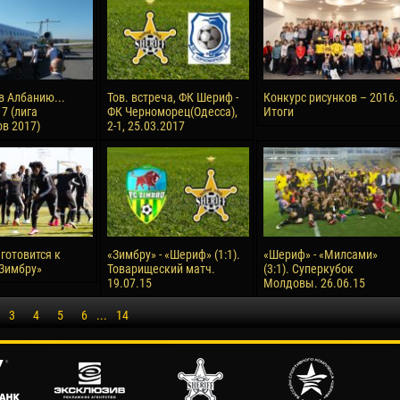
в Албанию...
Тов. встреча, ФК Шериф -
Конкурс рисунков – 2016.
7 (лига
ФК Черноморец(Одесса),
Итоги
в 2017)
2-1, 25.03.2017
готовится к
«Зимбру» - «Шериф» (1:1).
«Шериф» - «Милсами»
«Зимбру»
Товарищеский матч.
(3:1). Суперкубок
19.07.15
Молдовы. 26.06.15
3
4
5
6
...
14