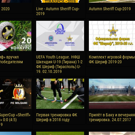
а 2020
Live - Autumn Sheriff Cup-
Autumn Sheriff Cup-2019
2019
ф» вручил
UEFA Youth League. НФШ
Комплект игровой формы
победителям
Шкендия U-19 (Тирана) 1-2
ФК Шериф 2019-20
ФК Шериф (Тирасполь) U-
19. 02.10.2019
uperCup «Sheriff»
Первая тренировка ФК
Прилёт в Баку и вечерняя
» 0:0 (4:5)
Шериф в 2018 году
тренировка. 24.07.2017
19