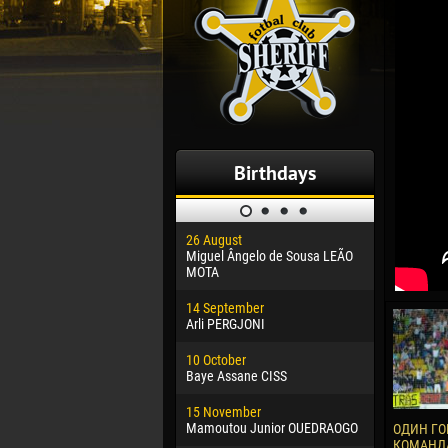
Birthdays
26 August
30 January
Miguel Ângelo de Sousa LEÃO
Dhoraso M
MOTA
24 Februar
14 September
Vladislav 
Arli PERGJONI
02 March
10 October
Veaceslav
Baye Assane CISS
09 March
15 November
Emmanuel 
Mamoutou Junior OUEDRAOGO
ОДИН ГО
КОМАНДА
20 March