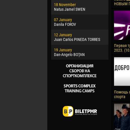
НОВЫМ 
18 November
Jayder Mo
Natus Jamel SWEN
22 March
07 January
Samba KO
Danila FOROV
26 March
12 January
Vitor Hugo
Juan Carlos PINEDA TORRES
28 March
Первая т
19 January
Raí LOPES 
2023. (10
Dan-Angelo BOȚAN
Помощь 
спорта