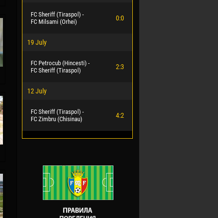
FC Sheriff (Tiraspol) -
0:0
FC Milsami (Orhei)
19 July
FC Petrocub (Hincesti) -
2:3
FC Sheriff (Tiraspol)
12 July
FC Sheriff (Tiraspol) -
4:2
FC Zimbru (Chisinau)