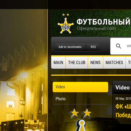
Add to bookmarks
RSS
MAIN
THE CLUB
NEWS
MATCHES
T
Video
Video
Photo
09 May 201
ФК «Ш
Побе