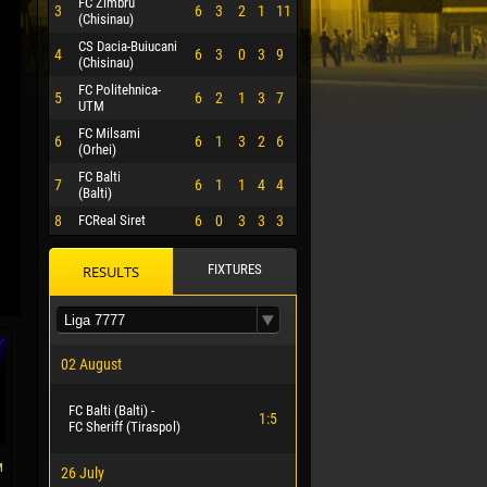
FC Zimbru
3
6
3
2
1
11
(Chisinau)
CS Dacia-Buiucani
4
6
3
0
3
9
(Chisinau)
FC Politehnica-
5
6
2
1
3
7
UTM
FC Milsami
6
6
1
3
2
6
(Orhei)
FC Balti
7
6
1
1
4
4
(Balti)
8
FCReal Siret
6
0
3
3
3
FIXTURES
RESULTS
 HERRERA
02 August
FC Balti (Balti) -
1:5
FC Sheriff (Tiraspol)
м
26 July