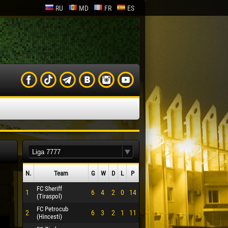
RU
MD
FR
ES
N.
Team
G
W
D
L
P
FC Sheriff
1
6
4
2
0
14
(Tiraspol)
FC Petrocub
2
6
3
2
1
11
(Hincesti)