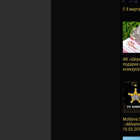
С 8 март
ФК «Шери
подарки 
конкурса
Moldova S
- «Milsami
10.03.20