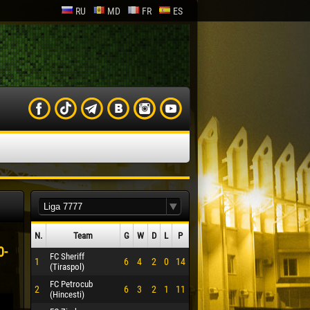
RU
MD
FR
ES
N.
Team
G
W
D
L
P
0-
FC Sheriff
1
6
4
2
0
14
(Tiraspol)
FC Petrocub
2
6
3
2
1
11
(Hincesti)