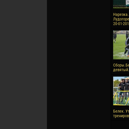
Нарезка.
Лудогорец
20-01-201
Сборы.Б
девятый.
Белек. У
трениров