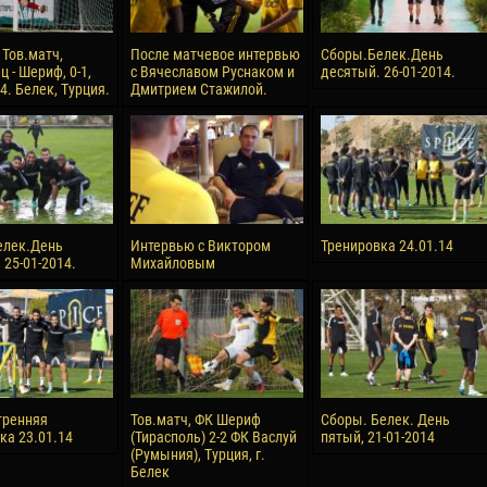
 Тов.матч,
После матчевое интервью
Сборы.Белек.День
 - Шериф, 0-1,
с Вячеславом Руснаком и
десятый. 26-01-2014.
4. Белек, Турция.
Дмитрием Стажилой.
елек.День
Интервью с Виктором
Тренировка 24.01.14
 25-01-2014.
Михайловым
тренняя
Тов.матч, ФК Шериф
Сборы. Белек. День
ка 23.01.14
(Тирасполь) 2-2 ФК Васлуй
пятый, 21-01-2014
(Румыния), Турция, г.
Белек