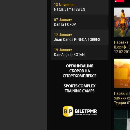
18 November
Jayder Mo
Natus Jamel SWEN
22 March
07 January
Samba KO
Danila FOROV
26 March
12 January
Vitor Hugo
Juan Carlos PINEDA TORRES
Нарезка.
28 March
Шериф - О
19 January
Raí LOPES 
12-02-20
Dan-Angelo BOȚAN
Первый д
зимних с
Турции.0