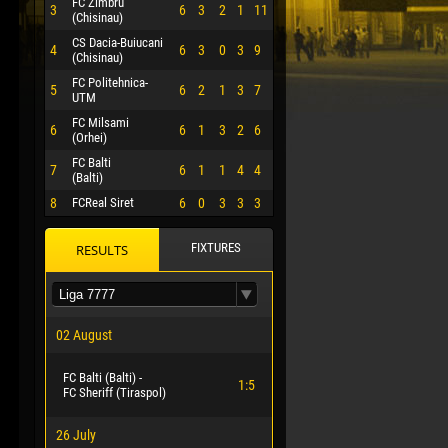
FC Zimbru
3
6
3
2
1
11
(Chisinau)
CS Dacia-Buiucani
4
6
3
0
3
9
(Chisinau)
FC Politehnica-
5
6
2
1
3
7
UTM
FC Milsami
6
6
1
3
2
6
(Orhei)
FC Balti
7
6
1
1
4
4
(Balti)
8
FCReal Siret
6
0
3
3
3
FIXTURES
RESULTS
 HERRERA
02 August
FC Balti (Balti) -
1:5
FC Sheriff (Tiraspol)
26 July