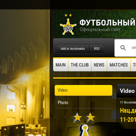
Add to bookmarks
RSS
MAIN
THE CLUB
NEWS
MATCHES
T
Video
Video
Photo
11 Novembe
Нац.ди
11-201