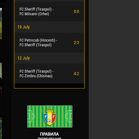
FC Sheriff (Tiraspol) -
0:0
FC Milsami (Orhei)
19 July
FC Petrocub (Hincesti) -
2:3
FC Sheriff (Tiraspol)
12 July
FC Sheriff (Tiraspol) -
4:2
FC Zimbru (Chisinau)