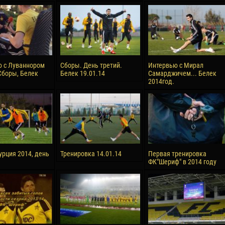
 с Луваннором
Сборы. День третий.
Интервью с Мирал
Сборы, Белек
Белек 19.01.14
Самарджичем... Белек
2014год.
урция 2014, день
Тренировка 14.01.14
Первая тренировка
ФК"Шериф" в 2014 году