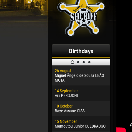
Birthdays
26 August
30 January
Miguel Ângelo de Sousa LEÃO
Dhoraso M
MOTA
24 Februar
14 September
Vladislav 
Arli PERGJONI
02 March
10 October
Veaceslav
Baye Assane CISS
09 March
15 November
Emmanuel 
Mamoutou Junior OUEDRAOGO
20 March