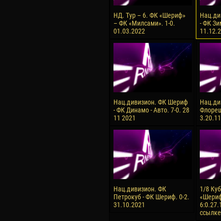
НД. Тур – 6. ФК «Шериф»
Нац.ди
– ФК «Милсами». 1-0.
- ФК Зи
01.03.2022
11.12.2
Нац.дивизион. ФК Шериф
Нац.ди
- ФК Динамо - Авто. 7-0. 28
Флореш
11 2021
3.20.1
Нац.дивизион. ФК
1/8 Ку
Петрокуб - ФК Шериф. 0-2.
«Шериф
31.10.2021
6:0.27.
ссылке