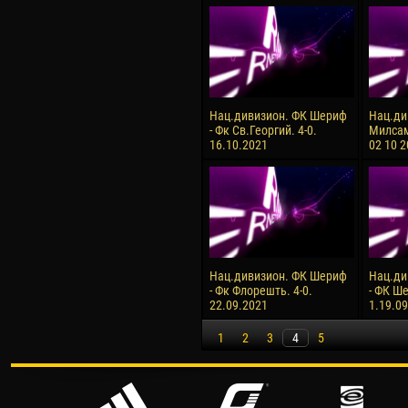
Нац.дивизион. ФК Шериф
Нац.ди
- Фк Св.Георгий. 4-0.
Милсам
16.10.2021
02 10 
Нац.дивизион. ФК Шериф
Нац.ди
- Фк Флорешть. 4-0.
- ФК Ше
22.09.2021
1.19.0
1
2
3
4
5