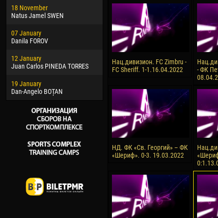
18 November
Jayder Moreno ASPRILLA
Vict
Natus Jamel SWEN
22 March
28 J
07 January
Samba KONÉ
Soum
Danila FOROV
26 March
10 Ju
12 January
Vitor Hugo Morais de OLIVEIRA
Bou
Нац.дивизион. FC Zimbru -
Нац.ди
Juan Carlos PINEDA TORRES
FC Sheriff. 1-1.16.04.2022
- ФК Пе
28 March
15 Ju
08.04.
19 January
Raí LOPES DE OLIVEIRA
Ivan
Dan-Angelo BOȚAN
НД. ФК «Св. Георгий» – ФК
Нац.ди
«Шериф». 0-3. 19.03.2022
«Шериф
0:1.13.