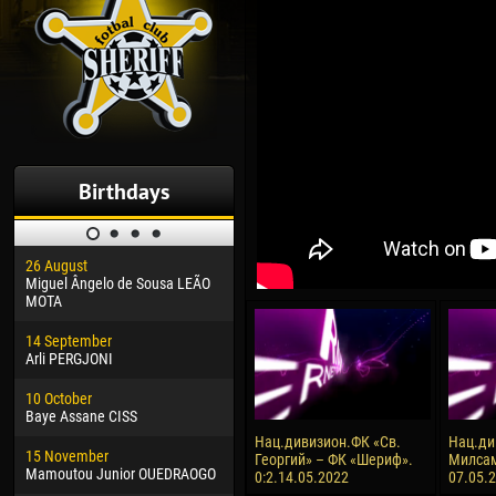
Birthdays
26 August
30 January
04 M
Miguel Ângelo de Sousa LEÃO
Dhoraso Moreo KLAS
Vsev
MOTA
24 February
13 M
14 September
Vladislav COSTIN
Rena
Arli PERGJONI
02 March
24 M
10 October
Veaceslav COZMA
Nico
Baye Assane CISS
09 March
15 J
Нац.дивизион.ФК «Св.
Нац.ди
15 November
Emmanuel AFETSE
Kona
Георгий» – ФК «Шериф».
Милсам
Mamoutou Junior OUEDRAOGO
0:2.14.05.2022
07.05.
20 March
24 J