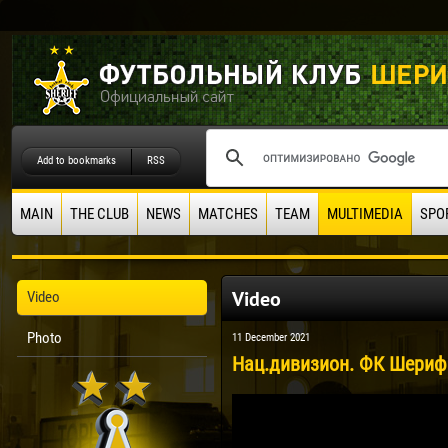
Add to bookmarks
RSS
MAIN
THE CLUB
NEWS
MATCHES
TEAM
MULTIMEDIA
SPO
Video
Video
Photo
11 December 2021
Нац.дивизион. ФК Шериф -