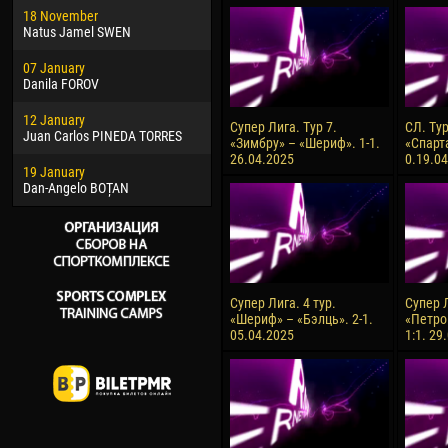
18 November
Jayder Moreno ASPRILLA
Vict
Natus Jamel SWEN
22 March
28 J
07 January
Samba KONÉ
Soum
Danila FOROV
26 March
10 Ju
12 January
Vitor Hugo Morais de OLIVEIRA
Bou
Супер Лига. Тур 7.
СЛ. Ту
Juan Carlos PINEDA TORRES
«Зимбру» – «Шериф». 1-1.
«Спарт
28 March
15 Ju
26.04.2025
0.19.0
19 January
Raí LOPES DE OLIVEIRA
Ivan
Dan-Angelo BOȚAN
Супер Лига. 4 тур.
Супер Л
«Шериф» – «Бэлць». 2-1.
«Петро
05.04.2025
1:1. 29