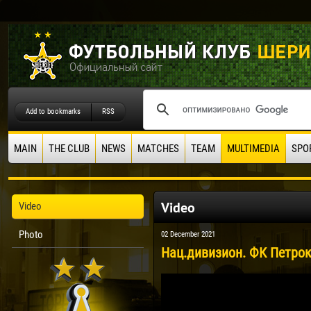
Add to bookmarks
RSS
MAIN
THE CLUB
NEWS
MATCHES
TEAM
MULTIMEDIA
SPO
Video
Video
Photo
02 December 2021
Нац.дивизион. ФК Петроку