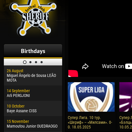
Birthdays
26 August
30 January
04 M
Miguel Ângelo de Sousa LEÃO
Dhoraso Moreo KLAS
Vsev
MOTA
24 February
13 M
14 September
Vladislav COSTIN
Rena
Arli PERGJONI
02 March
24 M
10 October
Veaceslav COZMA
Nico
Baye Assane CISS
09 March
15 J
Супер Лига. 10 тур.
Супер Л
15 November
Emmanuel AFETSE
Kona
«Шериф» – «Милсами». 0-
«Бэлць
Mamoutou Junior OUEDRAOGO
0. 18.05.2025
10.05.
20 March
24 J