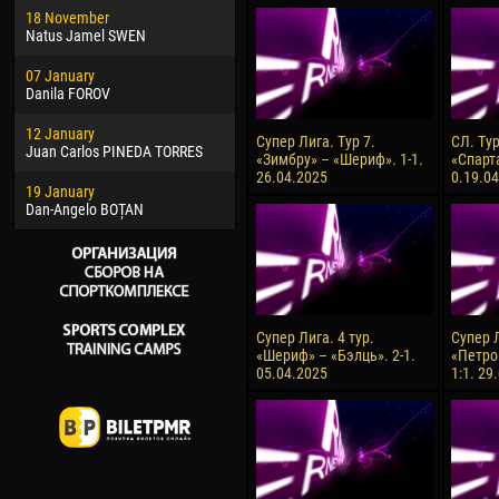
18 November
Jayder Moreno ASPRILLA
Vict
Natus Jamel SWEN
22 March
28 J
07 January
Samba KONÉ
Soum
Danila FOROV
26 March
10 Ju
12 January
Vitor Hugo Morais de OLIVEIRA
Bou
Супер Лига. Тур 7.
СЛ. Ту
Juan Carlos PINEDA TORRES
«Зимбру» – «Шериф». 1-1.
«Спарт
28 March
15 Ju
26.04.2025
0.19.0
19 January
Raí LOPES DE OLIVEIRA
Ivan
Dan-Angelo BOȚAN
Супер Лига. 4 тур.
Супер Л
«Шериф» – «Бэлць». 2-1.
«Петро
05.04.2025
1:1. 29