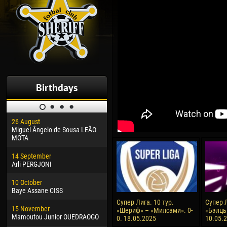
Birthdays
26 August
30 January
04 M
Miguel Ângelo de Sousa LEÃO
Dhoraso Moreo KLAS
Vsev
MOTA
24 February
13 M
14 September
Vladislav COSTIN
Rena
Arli PERGJONI
02 March
24 M
10 October
Veaceslav COZMA
Nico
Baye Assane CISS
09 March
15 J
Супер Лига. 10 тур.
Супер Л
15 November
Emmanuel AFETSE
Kona
«Шериф» – «Милсами». 0-
«Бэлць
Mamoutou Junior OUEDRAOGO
0. 18.05.2025
10.05.
20 March
24 J