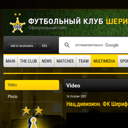
Add to bookmarks
RSS
MAIN
THE CLUB
NEWS
MATCHES
TEAM
MULTIMEDIA
SPO
Video
Video
Photo
16 October 2021
Нац.дивизион. ФК Шериф -