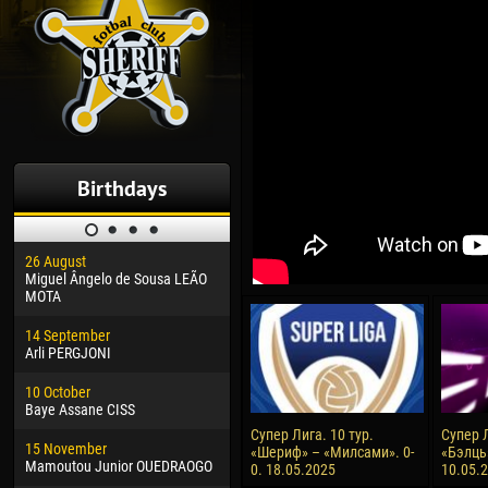
Birthdays
26 August
30 January
04 M
Miguel Ângelo de Sousa LEÃO
Dhoraso Moreo KLAS
Vsev
MOTA
24 February
13 M
14 September
Vladislav COSTIN
Rena
Arli PERGJONI
02 March
24 M
10 October
Veaceslav COZMA
Nico
Baye Assane CISS
09 March
15 J
Супер Лига. 10 тур.
Супер Л
15 November
Emmanuel AFETSE
Kona
«Шериф» – «Милсами». 0-
«Бэлць
Mamoutou Junior OUEDRAOGO
0. 18.05.2025
10.05.
20 March
24 J