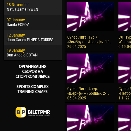
18 November
Jayder Moreno ASPRILLA
Vict
Natus Jamel SWEN
22 March
28 J
07 January
Samba KONÉ
Soum
Danila FOROV
26 March
10 Ju
12 January
Vitor Hugo Morais de OLIVEIRA
Bou
Супер Лига. Тур 7.
СЛ. Ту
Juan Carlos PINEDA TORRES
«Зимбру» – «Шериф». 1-1.
«Спарт
28 March
15 Ju
26.04.2025
0.19.0
19 January
Raí LOPES DE OLIVEIRA
Ivan
Dan-Angelo BOȚAN
Супер Лига. 4 тур.
Супер Л
«Шериф» – «Бэлць». 2-1.
«Петро
05.04.2025
1:1. 29