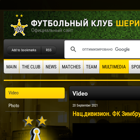
Add to bookmarks
RSS
MAIN
THE CLUB
NEWS
MATCHES
TEAM
MULTIMEDIA
SPO
Video
Video
Photo
20 September 2021
Нац.дивизион. ФК Зимбру