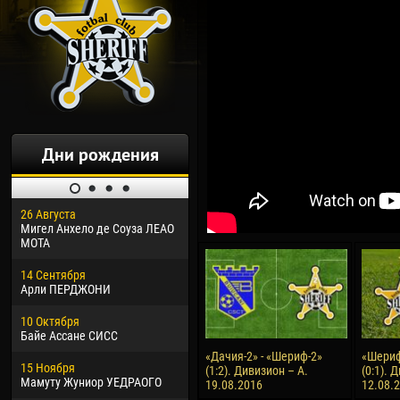
Дни рождения
26 Августа
30 Января
04 М
Мигел Анхело де Соуза ЛЕАО
Дорасо Морео КЛАС
Все
МОТА
24 Февраля
13 М
14 Сентября
Владислав КОСТИН
Рен
Арли ПЕРДЖОНИ
02 Марта
24 М
10 Октября
Вячеслав КОЗМА
Нико
Байе Ассане СИСС
09 Марта
15 И
«Дачия-2» - «Шериф-2»
«Шериф
15 Ноября
Эммануэль АФЕТСЕ
Кона
(1:2). Дивизион – А.
(0:1). 
Мамуту Жуниор УЕДРАОГО
19.08.2016
12.08.
20 Марта
24 И