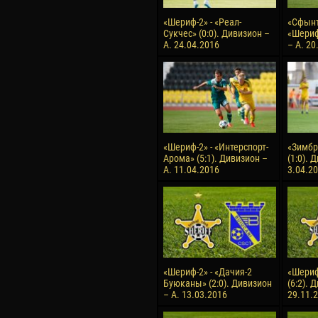
«Шериф-2» - «Реал-
«Сфынт
Сукчес» (0:0). Дивизион –
«Шериф
А. 24.04.2016
– А. 20
«Шериф-2» - «Интерспорт-
«Зимбр
Арома» (5:1). Дивизион –
(1:0). 
А. 11.04.2016
3.04.2
«Шериф-2» - «Дачия-2
«Шериф
Буюканы» (2:0). Дивизион
(6:2). 
– А. 13.03.2016
29.11.