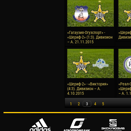
«Гагаузия-Огузспорт» -
«Шериф-
«Шериф-2» (1:3). Дивизион
Дивизи
– А. 21.11.2015
«Шериф-2» - «Виктория»
«Реал-С
(4:3). Дивизион – А.
«Шериф
4.10.2015
– А. 1.
1
2
3
4
5