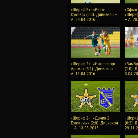
«Шериф-2» - «Реал-
«Сфынт
Сукчес» (0:0). Дивизион –
«Шериф
А. 24.04.2016
– А. 20
«Шериф-2» - «Интерспорт-
«Зимбр
Арома» (5:1). Дивизион –
(1:0). 
А. 11.04.2016
3.04.2
«Шериф-2» - «Дачия-2
«Шериф
Буюканы» (2:0). Дивизион
(6:2). 
– А. 13.03.2016
29.11.