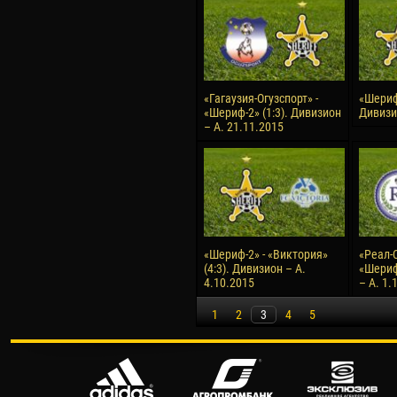
«Гагаузия-Огузспорт» -
«Шериф-
«Шериф-2» (1:3). Дивизион
Дивизи
– А. 21.11.2015
«Шериф-2» - «Виктория»
«Реал-С
(4:3). Дивизион – А.
«Шериф
4.10.2015
– А. 1.
1
2
3
4
5