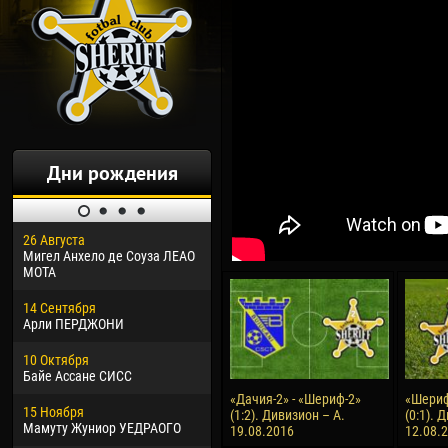
Дни рождения
26 Августа
30 Января
04 М
Мигел Анхело де Соуза ЛЕАО
Дорасо Морео КЛАС
Все
МОТА
24 Февраля
13 М
14 Сентября
Владислав КОСТИН
Рен
Арли ПЕРДЖОНИ
02 Марта
24 М
10 Октября
Вячеслав КОЗМА
Нико
Байе Ассане СИСС
09 Марта
15 И
«Дачия-2» - «Шериф-2»
«Шериф
15 Ноября
Эммануэль АФЕТСЕ
Кона
(1:2). Дивизион – А.
(0:1). 
Мамуту Жуниор УЕДРАОГО
19.08.2016
12.08.
20 Марта
24 И