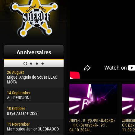
Anniversaires
26 August
30 January
04 M
Miguel Ângelo de Sousa LEÃO
Dhoraso Moreo KLAS
Vsev
MOTA
24 February
13 M
14 September
Vladislav COSTIN
Rena
Arli PERGJONI
02 March
15 J
10 October
Veaceslav COZMA
Kona
Baye Assane CISS
09 March
24 J
Лига-1. 8 Тур.ФК «Шериф»
Дивизия
15 November
Emmanuel AFETSE
Vict
– ФК «Вултурий». 9:1.
СК Дач
Mamoutou Junior OUEDRAOGO
04.10.2024г.
11.09.
20 March
28 J