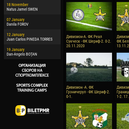
18 November
Jayder Moreno ASPRILLA
Soum
Natus Jamel SWEN
22 March
10 Ju
07 January
Samba KONÉ
Bou
Danila FOROV
26 March
15 Ju
12 January
Vitor Hugo Morais de OLIVEIRA
Ivan
Дивизион-А. ФК Реал
Дивизи
Juan Carlos PINEDA TORRES
Сукческ - ФК Шериф-2. 0-2.
ФК Бел
28 March
17 Ju
20.11.2020
13.11.
19 January
Raí LOPES DE OLIVEIRA
Jair
Dan-Angelo BOȚAN
Дивизион -А. ФК
Дивизи
Грэничерул - ФК Шериф-2.
Границ
0-1.
1-2. 17