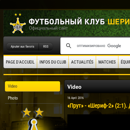
Ajouter aux favoris
RSS
PAGE D'ACCUEIL
INFOS DU CLUB
ACTUALITÉS
MATCHES
ÉQUI
Video
Video
Photo
16 April 2016
«Прут» - «Шериф-2» (2:1).