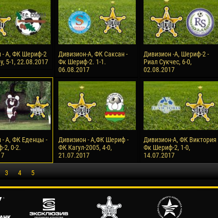
 - А, ФК Шериф-2
Дивизион-А, ФК Саксан -
Дивизион -А, Шериф-2 -
у, 5-1, 22.08.2017
Фк Шериф-2. 1-1.
Риал Сукчес, 6-0,
06.08.2017
02.08.2017
- А, ФК Еденцы -
Дивизион - А,ФК Шериф -
Дивизион-А, ФК Виктория 
2, 0-2.
ФК Кагул-2005, 4-0,
Фк Шериф-2, 1-0,
17
21.07.2017
14.07.2017
3
4
5