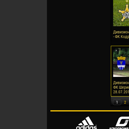
Дивизион
- ФК Кодр
Дивизион 
ФК Шериф-
28.07.20
1
2