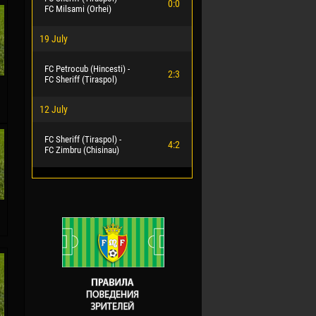
0:0
FC Milsami (Orhei)
19 July
FC Petrocub (Hincesti) -
2:3
FC Sheriff (Tiraspol)
12 July
FC Sheriff (Tiraspol) -
4:2
FC Zimbru (Chisinau)