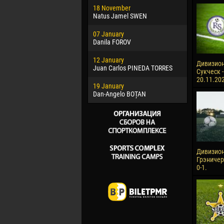
18 November
Jayder Mo
Natus Jamel SWEN
22 March
07 January
Samba KO
Danila FOROV
26 March
12 January
Vitor Hugo
Дивизион
Juan Carlos PINEDA TORRES
Сукческ -
28 March
20.11.20
19 January
Raí LOPES 
Dan-Angelo BOȚAN
Дивизион
Грэничер
0-1.