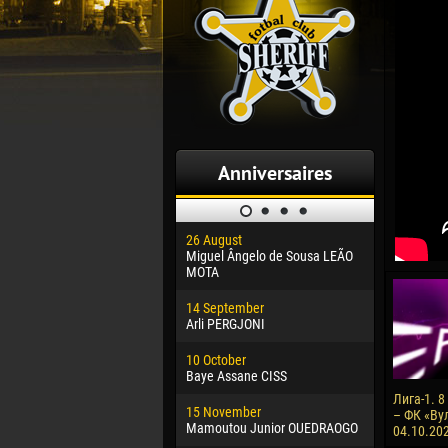
Anniversaires
26 August
30 January
Miguel Ângelo de Sousa LEÃO
Dhoraso M
MOTA
24 Februar
14 September
Vladislav 
Arli PERGJONI
02 March
10 October
Veaceslav
Baye Assane CISS
09 March
Лига-1. 
15 November
Emmanuel 
– ФК «Вул
Mamoutou Junior OUEDRAOGO
04.10.202
20 March