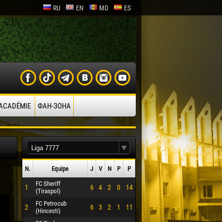
RU
EN
MD
ES
’ACADÉMIE
ФАН-ЗОНА
N.
Equipe
J
V
N
P
P
FC Sheriff
1
6
4
2
0
14
(Tiraspol)
FC Petrocub
2
6
3
2
1
11
(Hincesti)