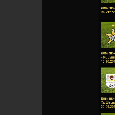
Дивизион 
Сынжерей
Дивизион
- ФК Сынж
16.10.20
Дивизион
Фк Шериф-
09.09.20