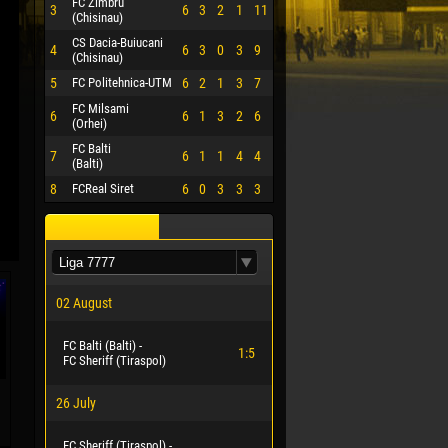
FC Zimbru
3
6
3
2
1
11
(Chisinau)
CS Dacia-Buiucani
4
6
3
0
3
9
(Chisinau)
5
FC Politehnica-UTM
6
2
1
3
7
FC Milsami
6
6
1
3
2
6
(Orhei)
FC Balti
7
6
1
1
4
4
(Balti)
8
FCReal Siret
6
0
3
3
3
02 August
FC Balti (Balti) -
1:5
FC Sheriff (Tiraspol)
26 July
FC Sheriff (Tiraspol) -