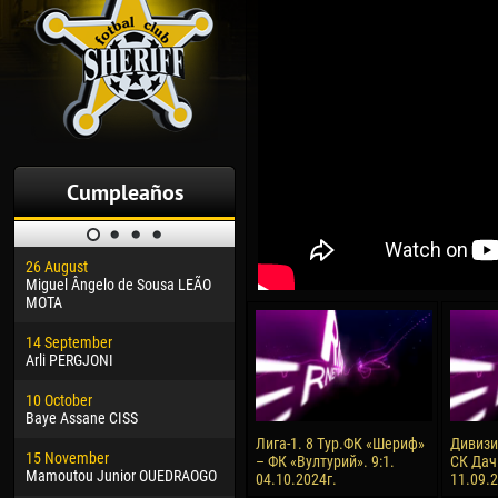
Cumpleaños
26 August
30 January
04 M
Miguel Ângelo de Sousa LEÃO
Dhoraso Moreo KLAS
Vsev
MOTA
24 February
13 M
14 September
Vladislav COSTIN
Rena
Arli PERGJONI
02 March
15 J
10 October
Veaceslav COZMA
Kona
Baye Assane CISS
09 March
24 J
Лига-1. 8 Тур.ФК «Шериф»
Дивизия
15 November
Emmanuel AFETSE
Vict
– ФК «Вултурий». 9:1.
СК Дач
Mamoutou Junior OUEDRAOGO
04.10.2024г.
11.09.
20 March
28 J