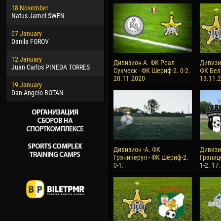
18 November
Jayder Moreno ASPRILLA
Soum
Natus Jamel SWEN
22 March
10 Ju
07 January
Samba KONÉ
Bou
Danila FOROV
26 March
15 Ju
12 January
Vitor Hugo Morais de OLIVEIRA
Ivan
Дивизион-А. ФК Реал
Дивизи
Juan Carlos PINEDA TORRES
Сукческ - ФК Шериф-2. 0-2.
ФК Бел
28 March
17 Ju
20.11.2020
13.11.
19 January
Raí LOPES DE OLIVEIRA
Jair
Dan-Angelo BOȚAN
Дивизион -А. ФК
Дивизи
Грэничерул - ФК Шериф-2.
Границ
0-1.
1-2. 17