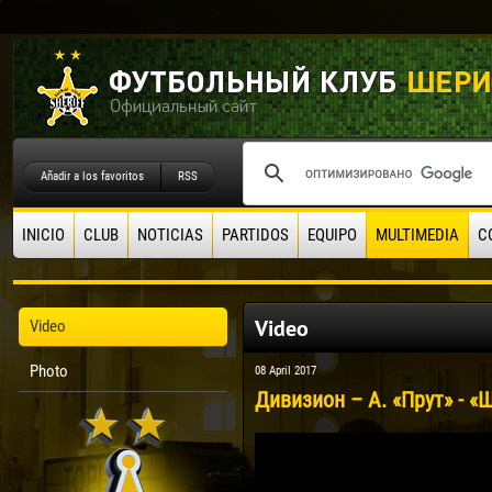
Añadir a los favoritos
RSS
INICIO
CLUB
NOTICIAS
PARTIDOS
EQUIPO
MULTIMEDIA
C
Video
Video
Photo
08 April 2017
Дивизион – А. «Прут» - «Ш