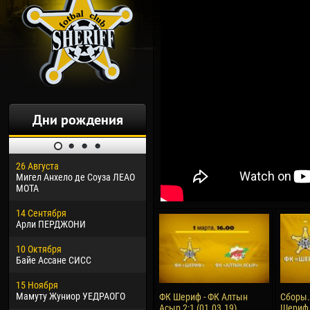
Дни рождения
26 Августа
30 Января
04 М
Мигел Анхело де Соуза ЛЕАО
Дорасо Морео КЛАС
Все
МОТА
24 Февраля
13 М
14 Сентября
Владислав КОСТИН
Рен
Арли ПЕРДЖОНИ
02 Марта
24 М
10 Октября
Вячеслав КОЗМА
Нико
Байе Ассане СИСС
09 Марта
15 И
15 Ноября
Эммануэль АФЕТСЕ
Кона
Мамуту Жуниор УЕДРАОГО
ФК Шериф - ФК Алтын
Сборы.
Асыр 2:1 (01.03.19)
Шериф 
20 Марта
24 И