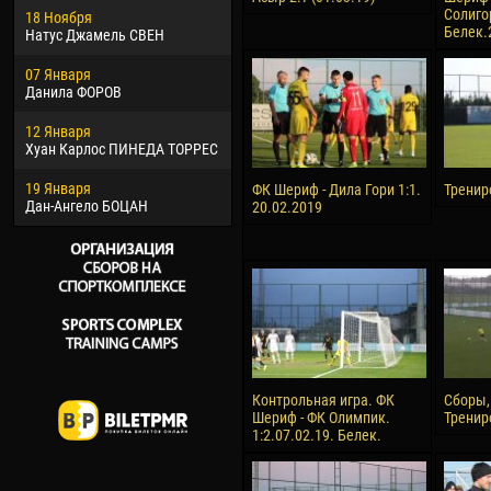
Солигор
18 Ноября
Хайдер Морено АСПРИЛЬЯ
Вик
Белек.
Натус Джамель СВЕН
22 Марта
28 И
07 Января
Самба КОНЕ
Сум
Данила ФОРОВ
26 Марта
10 И
12 Января
Витор Уго Морайс де
Бур
Хуан Карлос ПИНЕДА ТОРРЕС
ОЛИВЕЙРА
15 И
19 Января
28 Марта
Ива
ФК Шериф - Дила Гори 1:1.
Тренир
Дан-Ангело БОЦАН
Раи ЛОПЕС ДЕ ОЛИВЕЙРА
20.02.2019
Контрольная игра. ФК
Сборы,
Шериф - ФК Олимпик.
Тренир
1:2.07.02.19. Белек.