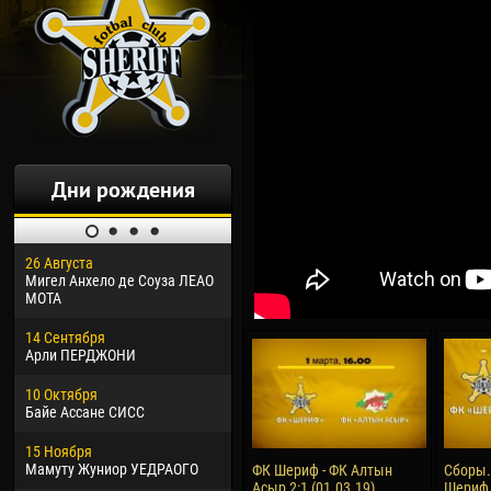
Дни рождения
26 Августа
30 Января
04 М
Мигел Анхело де Соуза ЛЕАО
Дорасо Морео КЛАС
Все
МОТА
24 Февраля
13 М
14 Сентября
Владислав КОСТИН
Рен
Арли ПЕРДЖОНИ
02 Марта
24 М
10 Октября
Вячеслав КОЗМА
Нико
Байе Ассане СИСС
09 Марта
15 И
15 Ноября
Эммануэль АФЕТСЕ
Кона
Мамуту Жуниор УЕДРАОГО
ФК Шериф - ФК Алтын
Сборы.
Асыр 2:1 (01.03.19)
Шериф 
20 Марта
24 И