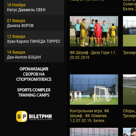
Солигор
18 Ноября
Хайдер Морено АСПРИЛЬЯ
Вик
Белек.
Натус Джамель СВЕН
22 Марта
28 И
07 Января
Самба КОНЕ
Сум
Данила ФОРОВ
26 Марта
10 И
12 Января
Витор Уго Морайс де
Бур
Хуан Карлос ПИНЕДА ТОРРЕС
ОЛИВЕЙРА
15 И
19 Января
28 Марта
Ива
ФК Шериф - Дила Гори 1:1.
Тренир
Дан-Ангело БОЦАН
Раи ЛОПЕС ДЕ ОЛИВЕЙРА
20.02.2019
Контрольная игра. ФК
Сборы,
Шериф - ФК Олимпик.
Тренир
1:2.07.02.19. Белек.