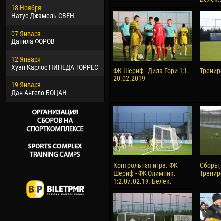
18 Ноября
Хайдер Морено АСПРИЛЬЯ
Вик
Натус Джамель СВЕН
22 Марта
28 И
07 Января
Самба КОНЕ
Сум
Данила ФОРОВ
26 Марта
10 И
12 Января
Витор Уго Морайс де
Бур
Хуан Карлос ПИНЕДА ТОРРЕС
ОЛИВЕЙРА
ФК Шериф - Дила Гори 1:1.
Тренир
15 И
20.02.2019
19 Января
28 Марта
Ива
Дан-Ангело БОЦАН
Раи ЛОПЕС ДЕ ОЛИВЕЙРА
Контрольная игра. ФК
Сборы,
Шериф - ФК Олимпик.
Тренир
1:2.07.02.19. Белек.