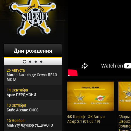
Дни рождения
26 Августа
30 Января
04 М
Мигел Анхело де Соуза ЛЕАО
Дорасо Морео КЛАС
Все
МОТА
24 Февраля
13 М
14 Сентября
Владислав КОСТИН
Рен
Арли ПЕРДЖОНИ
02 Марта
24 М
10 Октября
Вячеслав КОЗМА
Нико
Байе Ассане СИСС
09 Марта
15 И
ФК Шериф - ФК Алтын
Сборы.
15 Ноября
Эммануэль АФЕТСЕ
Кона
Асыр 2:1 (01.03.19)
Шериф 
Мамуту Жуниор УЕДРАОГО
Солигор
Белек.
20 Марта
24 И