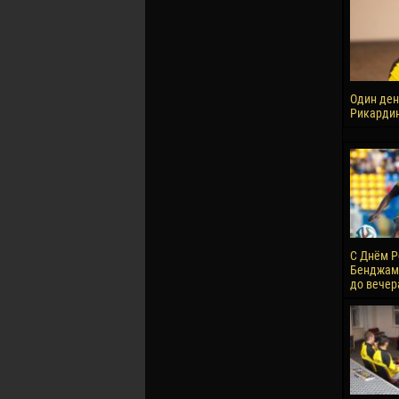
Один ден
Рикарди
С Днём Р
Бенджами
до вечер