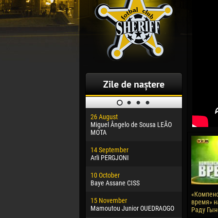
Zile de naștere
26 August
30 January
Miguel Ângelo de Sousa LEÃO
Dhoraso M
MOTA
24 Februar
14 September
Vladislav 
Arli PERGJONI
02 March
10 October
Veaceslav
Baye Assane CISS
09 March
«Компен
15 November
Emmanuel 
время» на
Mamoutou Junior OUEDRAOGO
Раду Гын
20 March