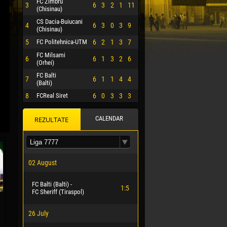
FC Zimbru
3
6
3
2
1
11
(Chisinau)
CS Dacia-Buiucani
4
6
3
0
3
9
(Chisinau)
5
FC Politehnica-UTM
6
2
1
3
7
FC Milsami
6
6
1
3
2
6
(Orhei)
FC Balti
7
6
1
1
4
4
(Balti)
8
FCReal Siret
6
0
3
3
3
CALENDAR
REZULTATE
 HERRERA
02 August
FC Balti (Balti) -
1:5
FC Sheriff (Tiraspol)
26 July