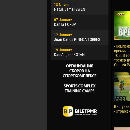
18 November
Jayder Mo
Natus Jamel SWEN
22 March
07 January
Samba KO
Danila FOROV
26 March
12 January
Vitor Hugo
Juan Carlos PINEDA TORRES
28 March
«Компен
19 January
Raí LOPES 
время» н
Dan-Angelo BOȚAN
ТСВ. В г
тренер д
Сергей Р
Виртуаль
«Отражен