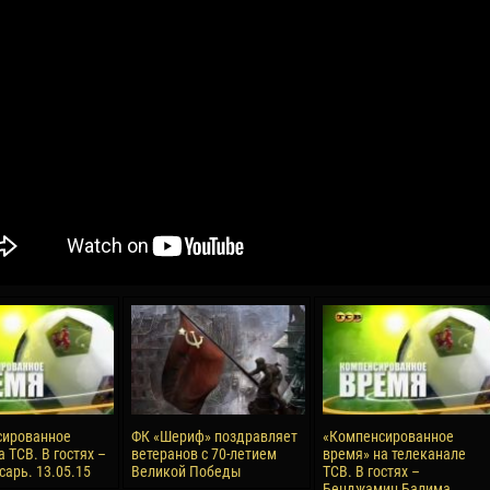
04 May
17 July
oreo KLAS
Vsevolod NIHAEV
Jair Ameth MODELO
y
13 May
21 July
COSTIN
Renat JOSAN
Emil TIMBUR
24 May
24 July
 COZMA
Nicolaе CEBOTARI
Mihail COROTCOV
15 June
27 July
сированное
ФК «Шериф» поздравляет
«Компенсированное
AFETSE
Konan Jaures-Ulrich LOUKOU
Vladimir FRATEA
 ТСВ. В гостях –
ветеранов с 70-летием
время» на телеканале
сарь. 13.05.15
Великой Победы
ТСВ. В гостях –
Бенджамин Балима.
24 June