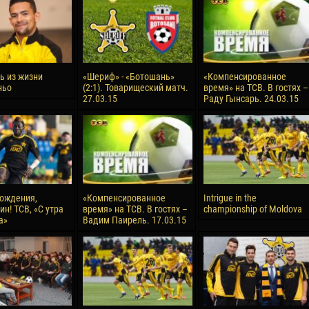
ь из жизни
«Шериф» - «Ботошань»
«Компенсированное
ньо
(2:1). Товарищеский матч.
время» на ТСВ. В гостях –
27.03.15
Раду Гынсарь. 24.03.15
ождения,
«Компенсированное
Intrigue in the
н! ТСВ, «С утра
время» на ТСВ. В гостях –
championship of Moldova
а»
Вадим Паирель. 17.03.15