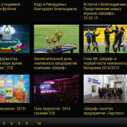
с учащимися
Каду и Рикардиньо
Встреча с болельщиками.
и футбола
благодарят болельщиков
Представление новых
игроков «Шерифа».
25.02.15
дружества.
Заключительный день
Голы ФК «Шериф» в
и наше время.
чемпионата предприятий
первой части чемпионата
ие", ТСВ
компании «Шериф»
Молдавии 2014/2015
исунков - 2015!
Гала лауреатов - 2014
«Шериф» посетил
глазами ТСВ
предприятие «Тиротекс»
3
4
5
6
...
14