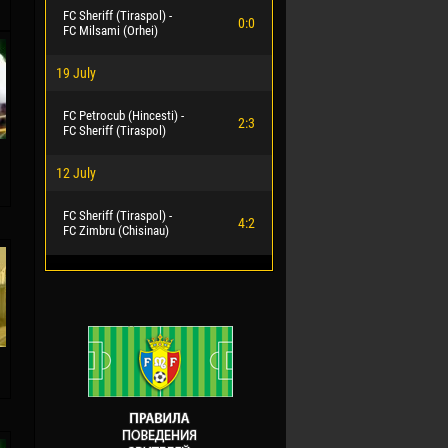
FC Sheriff (Tiraspol) -
0:0
FC Milsami (Orhei)
19 July
FC Petrocub (Hincesti) -
2:3
FC Sheriff (Tiraspol)
12 July
FC Sheriff (Tiraspol) -
4:2
FC Zimbru (Chisinau)