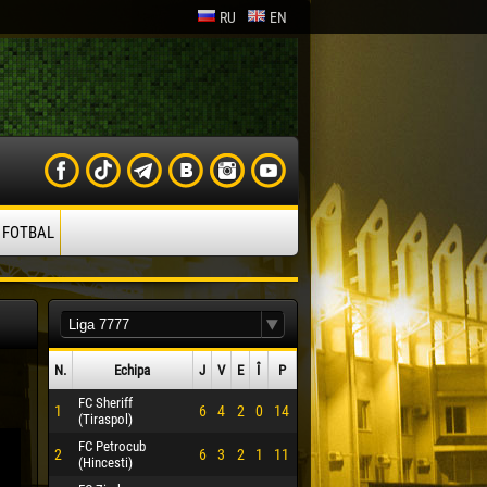
RU
EN
 FOTBAL
N.
Echipa
J
V
E
Î
P
FC Sheriff
1
6
4
2
0
14
(Tiraspol)
FC Petrocub
2
6
3
2
1
11
(Hincesti)