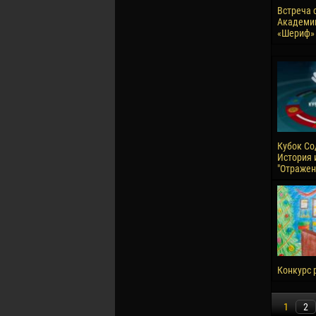
Встреча 
Академи
«Шериф»
Кубок Со
История 
"Отражен
Конкурс р
1
2