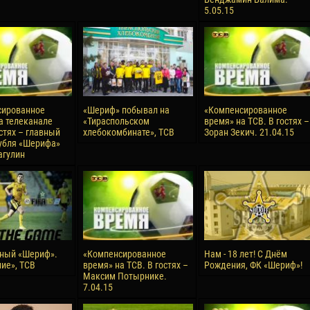
5.05.15
reno ASPRILLA
Victor CIUMAȘU
28 June
NÉ
Soumaila MAGASSOUBA
10 July
 Morais de OLIVEIRA
Bourama FOMBA
15 July
сированное
«Шериф» побывал на
«Компенсированное
DE OLIVEIRA
Ivan DYULGEROV
а телеканале
«Тираспольском
время» на ТСВ. В гостях –
остях – главный
хлебокомбинате», ТСВ
Зоран Зекич. 21.04.15
убля «Шерифа»
агулин
ный «Шериф».
«Компенсированное
Нам - 18 лет! С Днём
ие», ТСВ
время» на ТСВ. В гостях –
Рождения, ФК «Шериф»!
Максим Потырнике.
7.04.15