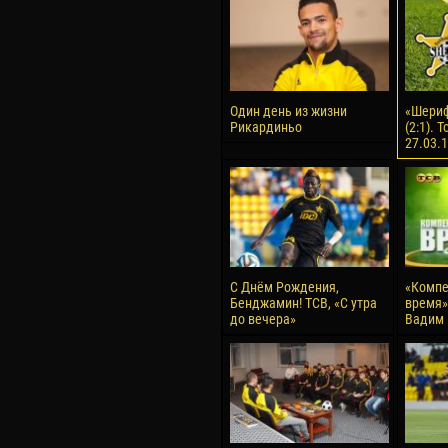
Один день из жизни
«Шериф
Рикардиньо
(2:1). 
27.03.
С Днём Рождения,
«Компе
Бенджамин! ТСВ, «С утра
время» 
до вечера»
Вадим 