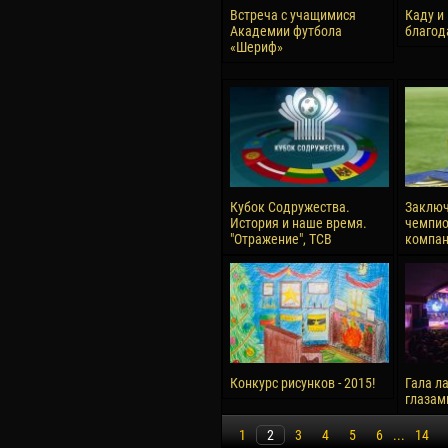
Встреча с учащимися
Каду и
Академии футбола
благод
«Шериф»
Кубок Содружества.
Заключ
История и наше время.
чемпио
"Отражение", ТСВ
компан
Конкурс рисунков - 2015!
Гала ла
глазам
1
2
3
4
5
6
...
14