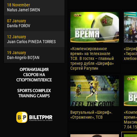
18 November
Jayder Moreno ASPRILLA
Vict
Natus Jamel SWEN
22 March
28 J
07 January
Samba KONÉ
Soum
Danila FOROV
26 March
10 Ju
12 January
Vitor Hugo Morais de OLIVEIRA
Bou
Juan Carlos PINEDA TORRES
28 March
15 Ju
«Компенсированное
«Шериф
19 January
Raí LOPES DE OLIVEIRA
Ivan
время» на телеканале
«Тирас
Dan-Angelo BOȚAN
ТСВ. В гостях – главный
хлебок
тренер дубля «Шерифа»
Сергей Рагулин
Виртуальный «Шериф».
«Компе
«Отражение», ТСВ
время» 
Максим
7.04.15