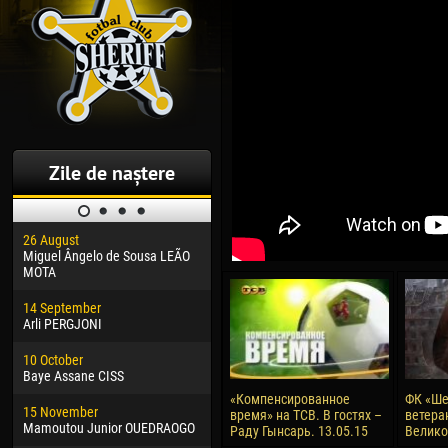
Zile de naștere
26 August
30 January
04 M
Miguel Ângelo de Sousa LEÃO
Dhoraso Moreo KLAS
Vsev
MOTA
24 February
13 M
14 September
Vladislav COSTIN
Rena
Arli PERGJONI
02 March
24 M
10 October
Veaceslav COZMA
Nico
Baye Assane CISS
09 March
15 J
«Компенсированное
ФК «Ше
15 November
Emmanuel AFETSE
Kona
время» на ТСВ. В гостях –
ветера
Mamoutou Junior OUEDRAOGO
Раду Гынсарь. 13.05.15
Велик
20 March
24 J