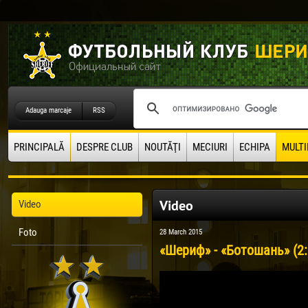
Adauga marcaje
RSS
PRINCIPALĂ
DESPRE CLUB
NOUTĂŢI
MECIURI
ECHIPA
MULTI
Video
Video
Foto
28 March 2015
«Шериф» - «Ботошань» (2: