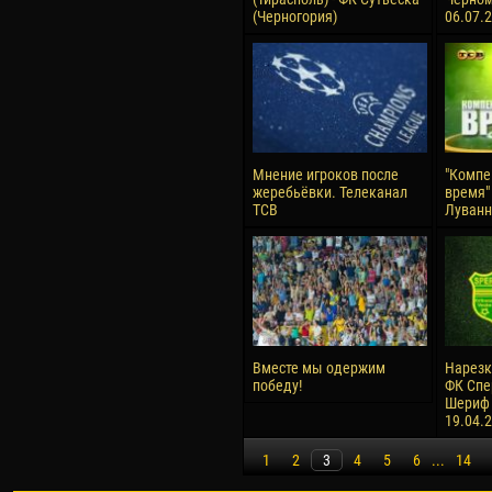
(Черногория)
06.07.
Мнение игроков после
"Компе
жеребьёвки. Телеканал
время" 
ТСВ
Луванн
Вместе мы одержим
Нарезк
победу!
ФК Спер
Шериф (
19.04.
1
2
3
4
5
6
...
14