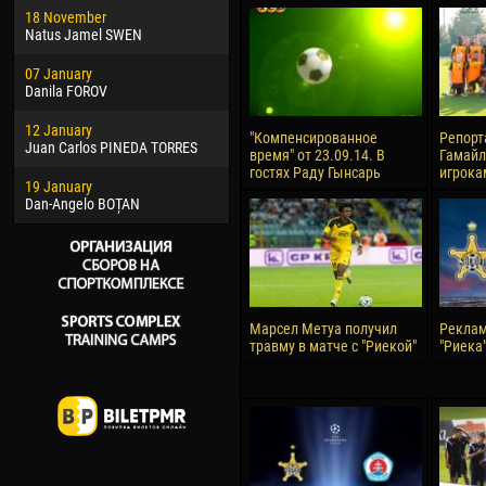
18 November
Jayder Moreno ASPRILLA
Vict
Natus Jamel SWEN
22 March
28 J
07 January
Samba KONÉ
Soum
Danila FOROV
26 March
10 Ju
12 January
Vitor Hugo Morais de OLIVEIRA
Bou
"Компенсированное
Репорт
Juan Carlos PINEDA TORRES
время" от 23.09.14. В
Гамайл
28 March
15 Ju
гостях Раду Гынсарь
игрока
19 January
Raí LOPES DE OLIVEIRA
Ivan
Dan-Angelo BOȚAN
Марсел Метуа получил
Реклам
травму в матче с "Риекой"
"Риека