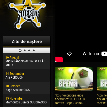
Zile de naștere
26 August
30 January
04 M
Miguel Ângelo de Sousa LEÃO
Dhoraso Moreo KLAS
Vsev
MOTA
24 February
13 M
14 September
Vladislav COSTIN
Rena
Arli PERGJONI
02 March
24 M
10 October
Veaceslav COZMA
Nico
Baye Assane CISS
09 March
15 J
"Компенсированное
"Компе
15 November
Emmanuel AFETSE
Kona
время" от 18.11.14. В
время" 
Mamoutou Junior OUEDRAOGO
гостях - Зоран Зекич
гостях
20 March
24 J