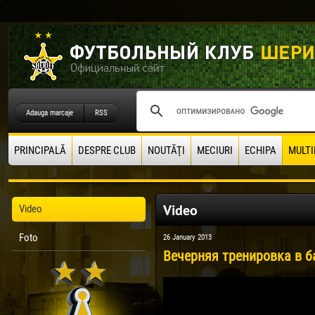
Adauga marcaje
RSS
PRINCIPALĂ
DESPRE CLUB
NOUTĂŢI
MECIURI
ECHIPA
MULTI
Video
Video
Foto
26 January 2013
Вечерняя тренировка в б