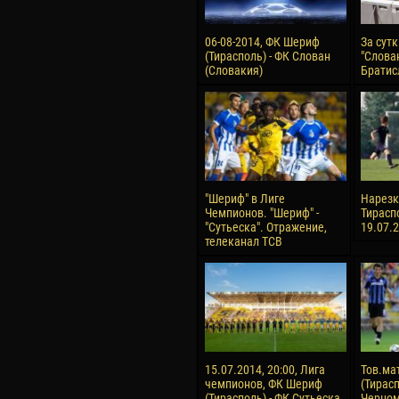
06-08-2014, ФК Шериф
За сут
(Тирасполь) - ФК Слован
"Слован
(Словакия)
Братис
"Шериф" в Лиге
Нарезка
Чемпионов. "Шериф" -
Тирасп
"Сутьеска". Отражение,
19.07.
телеканал ТСВ
15.07.2014, 20:00, Лига
Тов.ма
чемпионов, ФК Шериф
(Тирасп
(Тирасполь) - ФК Сутьеска
Черном