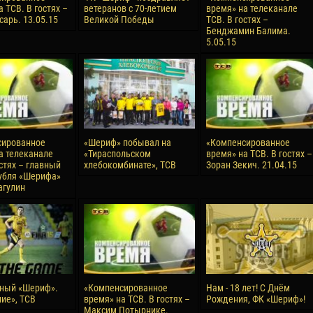
 ТСВ. В гостях –
ветеранов с 70-летием
время» на телеканале
reno ASPRILLA
Victor CIUMAȘU
сарь. 13.05.15
Великой Победы
ТСВ. В гостях –
Бенджамин Балима.
28 June
5.05.15
NÉ
Soumaila MAGASSOUBA
10 July
 Morais de OLIVEIRA
Bourama FOMBA
15 July
DE OLIVEIRA
Ivan DYULGEROV
сированное
«Шериф» побывал на
«Компенсированное
а телеканале
«Тираспольском
время» на ТСВ. В гостях –
остях – главный
хлебокомбинате», ТСВ
Зоран Зекич. 21.04.15
убля «Шерифа»
агулин
ный «Шериф».
«Компенсированное
Нам - 18 лет! С Днём
ие», ТСВ
время» на ТСВ. В гостях –
Рождения, ФК «Шериф»!
Максим Потырнике.