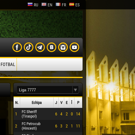
RU
EN
FR
ES
 FOTBAL
N.
Echipa
J
V
E
Î
P
FC Sheriff
1
6
4
2
0
14
(Tiraspol)
FC Petrocub
2
6
3
2
1
11
(Hincesti)