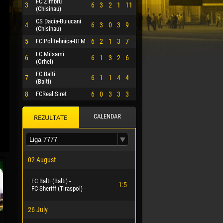
FC Zimbru
3
6
3
2
1
11
(Chisinau)
CS Dacia-Buiucani
4
6
3
0
3
9
(Chisinau)
5
FC Politehnica-UTM
6
2
1
3
7
FC Milsami
6
6
1
3
2
6
(Orhei)
FC Balti
7
6
1
1
4
4
(Balti)
8
FCReal Siret
6
0
3
3
3
CALENDAR
REZULTATE
 HERRERA
02 August
FC Balti (Balti) -
1:5
FC Sheriff (Tiraspol)
26 July