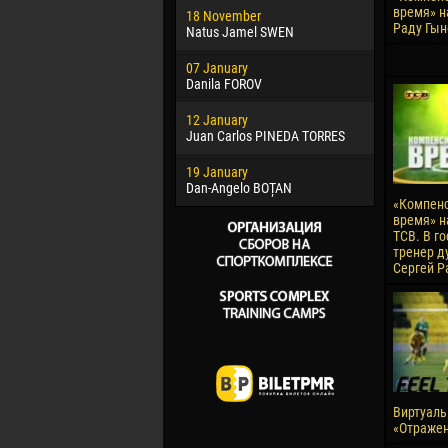
время» на
18 November
Jayder Mo
Раду Гын
Natus Jamel SWEN
22 March
07 January
Samba KO
Danila FOROV
26 March
12 January
Vitor Hugo
Juan Carlos PINEDA TORRES
28 March
19 January
Raí LOPES 
Dan-Angelo BOȚAN
«Компен
время» н
ТСВ. В г
тренер д
Сергей Р
Виртуаль
«Отражен