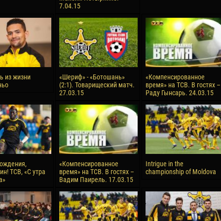
7.04.15
ь из жизни
«Шериф» - «Ботошань»
«Компенсированное
ньо
(2:1). Товарищеский матч.
время» на ТСВ. В гостях –
27.03.15
Раду Гынсарь. 24.03.15
ождения,
«Компенсированное
Intrigue in the
н! ТСВ, «С утра
время» на ТСВ. В гостях –
championship of Moldova
а»
Вадим Паирель. 17.03.15