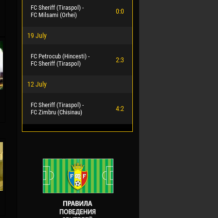
FC Sheriff (Tiraspol) -
0:0
FC Milsami (Orhei)
19 July
FC Petrocub (Hincesti) -
2:3
FC Sheriff (Tiraspol)
12 July
FC Sheriff (Tiraspol) -
4:2
FC Zimbru (Chisinau)