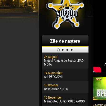
Zile de naștere
26 August
30 January
Miguel Ângelo de Sousa LEÃO
Dhoraso M
MOTA
24 Februar
14 September
Vladislav 
Arli PERGJONI
02 March
10 October
Veaceslav
Baye Assane CISS
09 March
15 November
Emmanuel 
Mamoutou Junior OUEDRAOGO
«Компен
20 March