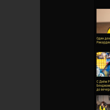
Один ден
Рикарди
С Днём Р
Бенджами
до вечер