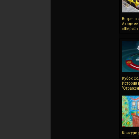
Встреча 
Академи
«Шериф»
Кубок Со
История 
"Отражен
Конкурс р