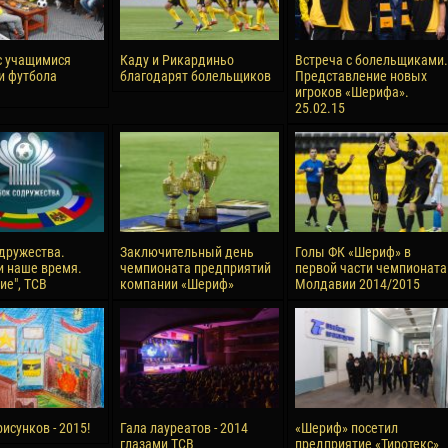
с учащимися
Каду и Рикардиньо
Встреча с болельщиками.
и футбола
благодарят болельщиков
Представление новых
игроков «Шерифа».
25.02.15
дружества.
Заключительный день
Голы ФК «Шериф» в
и наше время.
чемпионата предприятий
первой части чемпионата
ие", ТСВ
компании «Шериф»
Молдавии 2014/2015
исунков - 2015!
Гала лауреатов - 2014
«Шериф» посетил
глазами ТСВ
предприятие «Тиротекс»