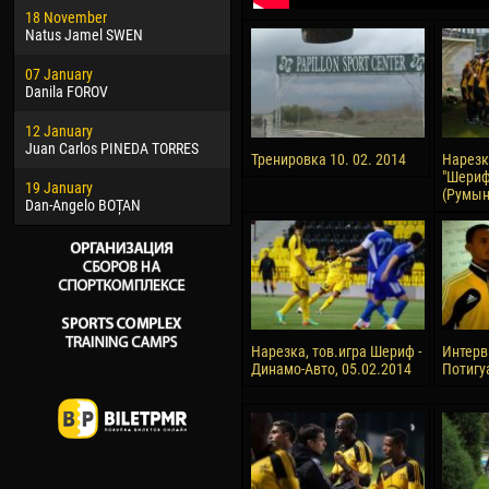
18 November
Jayder Moreno ASPRILLA
Vict
Natus Jamel SWEN
22 March
28 J
07 January
Samba KONÉ
Soum
Danila FOROV
26 March
10 Ju
12 January
Vitor Hugo Morais de OLIVEIRA
Bou
Juan Carlos PINEDA TORRES
Тренировка 10. 02. 2014
Нарезк
28 March
15 Ju
"Шериф
19 January
Raí LOPES DE OLIVEIRA
Ivan
(Румыни
Dan-Angelo BOȚAN
Нарезка, тов.игра Шериф -
Интерв
Динамо-Авто, 05.02.2014
Потигу