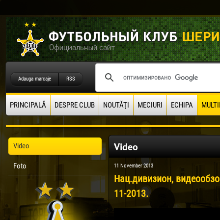
Adauga marcaje
RSS
PRINCIPALĂ
DESPRE CLUB
NOUTĂŢI
MECIURI
ECHIPA
MULTI
Video
Video
Foto
11 November 2013
Нац.дивизион, видеообзор
11-2013.