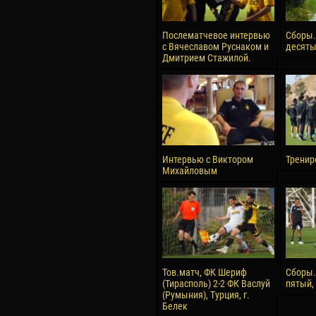
Послематчевое интервью
Сборы.
с Вячеславом Руснаком и
десяты
Дмитрием Стажилой.
Интервью с Виктором
Тренир
Михайловым
Тов.матч, ФК Шериф
Сборы.
(Тирасполь) 2-2 ФК Васлуй
пятый,
(Румыния), Турция, г.
Белек