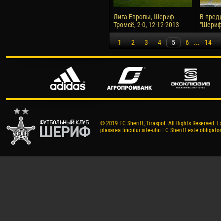
Лига Европы, Шериф -
В пред
Тромсё, 2-0, 12-12-2013
"Шериф"
1
2
3
4
5
6
...
14
© 2019 FC Sheriff, Tiraspol. All Rights Reserved. L
plasarea lincului site-ului FC Sheriff este obligator