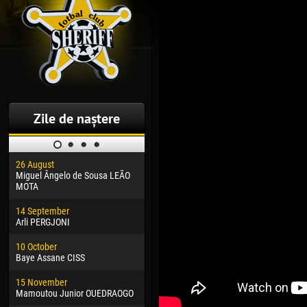
Zile de naștere
26 August
30 January
04 M
Miguel Ângelo de Sousa LEÃO
Dhoraso Moreo KLAS
Vsev
MOTA
24 February
13 M
14 September
Vladislav COSTIN
Rena
Arli PERGJONI
02 March
24 M
10 October
Veaceslav COZMA
Nico
Baye Assane CISS
09 March
15 J
15 November
Emmanuel AFETSE
Kona
Mamoutou Junior OUEDRAOGO
20 March
24 J