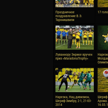
Праздничное
17 гол
поздравление В.Э.
Тархнишвили
Луваннору Энрике вручен
Нарезк
приз «MaradonaTrophy»
Молдав
Олимпия
Нарезка, Нац.дивизион,
Шериф-
Шериф-Зимбру, 2-1, 21-03-
Арома.
2014
16.03.1