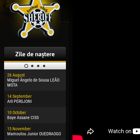
Zile de naștere
26 August
30 January
04 M
Miguel Ângelo de Sousa LEÃO
Dhoraso Moreo KLAS
Vsev
MOTA
24 February
13 M
14 September
Vladislav COSTIN
Rena
Arli PERGJONI
02 March
24 M
10 October
Veaceslav COZMA
Nico
Baye Assane CISS
09 March
15 J
15 November
Emmanuel AFETSE
Kona
Mamoutou Junior OUEDRAOGO
20 March
24 J