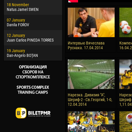
18 November
Jayder Moreno ASPRILLA
Vict
Natus Jamel SWEN
22 March
28 J
07 January
Samba KONÉ
Soum
Danila FOROV
26 March
10 Ju
12 January
Vitor Hugo Morais de OLIVEIRA
Bou
Juan Carlos PINEDA TORRES
Интервью Вячеслава
Компен
28 March
15 Ju
Руснака. 17.04.2014
16.04.
19 January
Raí LOPES DE OLIVEIRA
Ivan
Dan-Angelo BOȚAN
Нарезка. Дивизия "А",
Нарезк
Шериф-2 - Св.Георгий, 1-0,
Шериф 
12.04.2014
1,11.0