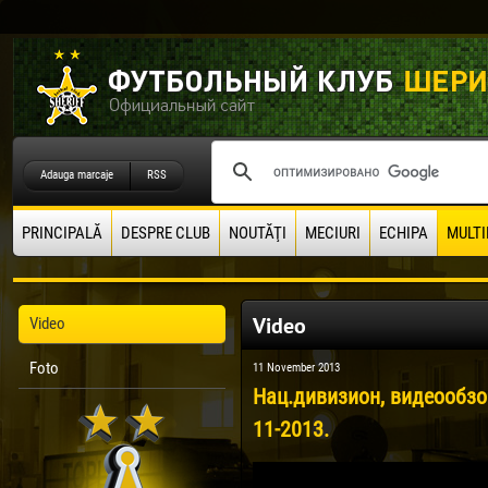
Adauga marcaje
RSS
PRINCIPALĂ
DESPRE CLUB
NOUTĂŢI
MECIURI
ECHIPA
MULTI
Video
Video
Foto
11 November 2013
Нац.дивизион, видеообзор
11-2013.