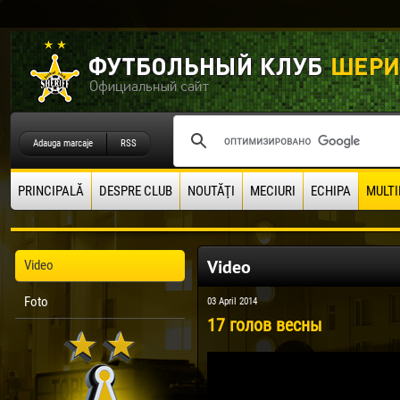
Adauga marcaje
RSS
PRINCIPALĂ
DESPRE CLUB
NOUTĂŢI
MECIURI
ECHIPA
MULTI
Video
Video
Foto
03 April 2014
17 голов весны