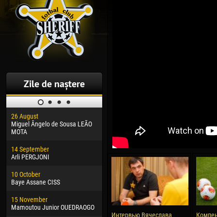
Zile de naștere
26 August
30 January
04 M
Miguel Ângelo de Sousa LEÃO
Dhoraso Moreo KLAS
Vsev
MOTA
24 February
13 M
14 September
Vladislav COSTIN
Rena
Arli PERGJONI
02 March
24 M
10 October
Veaceslav COZMA
Nico
Baye Assane CISS
09 March
15 J
15 November
Emmanuel AFETSE
Kona
Mamoutou Junior OUEDRAOGO
Интервью Вячеслава
Компен
20 March
24 J