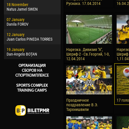
Руснака. 17.04.2014
16.04.
18 November
Jayder Moreno ASPRILLA
Vict
Natus Jamel SWEN
22 March
28 J
07 January
Samba KONÉ
Soum
Danila FOROV
26 March
10 Ju
12 January
Vitor Hugo Morais de OLIVEIRA
Bou
Juan Carlos PINEDA TORRES
28 March
15 Ju
19 January
Raí LOPES DE OLIVEIRA
Ivan
Нарезка. Дивизия "А",
Нарезк
Dan-Angelo BOȚAN
Шериф-2 - Св.Георгий, 1-0,
Шериф 
12.04.2014
1,11.0
Праздничное
17 гол
поздравление В.Э.
Тархнишвили