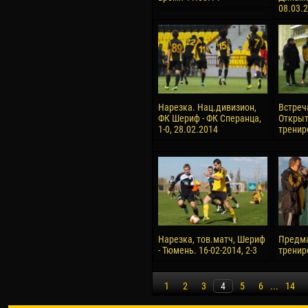
08.03.
Нарезка. Нац.дивизион,
Встреч
ФК Шериф - ФК Сперанца,
Откры
1-0, 28.02.2014
тренир
Нарезка, тов.матч, Шериф
Предм
- Тюмень. 16-02-2014, 2-3
тренир
1
2
3
4
5
6
...
14