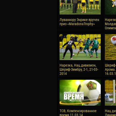
Луваннору Энрике вручен
Нарезк
приз «MaradonaTrophy»
Молдав
Олимпия
Нарезка, Нац.дивизион,
Шериф-
Шериф-Зимбру, 2-1, 21-03-
Арома.
2014
16.03.1
ТСВ, Компенсированное
Нац.ди
время 11.03.14
Динамо-