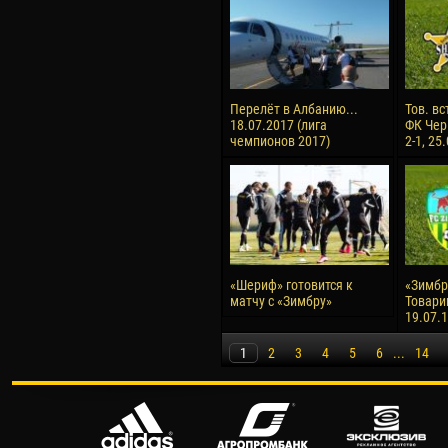
Перелёт в Албанию...
Тов. вс
18.07.2017 (лига
ФК Чер
чемпионов 2017)
2-1, 25
«Шериф» готовится к
«Зимбру
матчу с «Зимбру»
Товари
19.07.
1
2
3
4
5
6
...
14