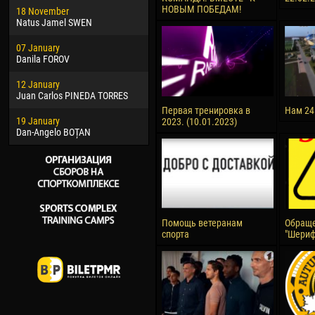
НОВЫМ ПОБЕДАМ!
18 November
Jayder Moreno ASPRILLA
Vict
Natus Jamel SWEN
22 March
28 J
07 January
Samba KONÉ
Soum
Danila FOROV
26 March
10 Ju
12 January
Vitor Hugo Morais de OLIVEIRA
Bou
Juan Carlos PINEDA TORRES
28 March
15 Ju
Первая тренировка в
Нам 24
19 January
Raí LOPES DE OLIVEIRA
Ivan
2023. (10.01.2023)
Dan-Angelo BOȚAN
Помощь ветеранам
Обраще
спорта
"Шериф