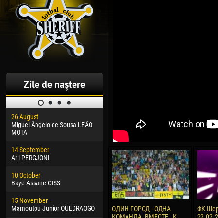
Zile de naștere
26 August
30 January
04 M
Miguel Ângelo de Sousa LEÃO
Dhoraso Moreo KLAS
Vsev
MOTA
24 February
13 M
14 September
Vladislav COSTIN
Rena
Arli PERGJONI
02 March
24 M
10 October
Veaceslav COZMA
Nico
Baye Assane CISS
09 March
15 J
15 November
Emmanuel AFETSE
Kona
Mamoutou Junior OUEDRAOGO
ОДИН ГОРОД - ОДНА
ФК Шер
КОМАНДА. ВМЕСТЕ - К
22.02.
20 March
24 J