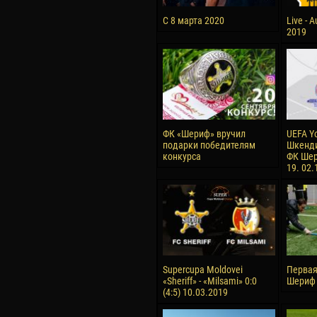
С 8 марта 2020
Live - 
2019
ФК «Шериф» вручил
UEFA Y
подарки победителям
Шкенди
конкурса
ФК Шер
19. 02.
Supercupa Moldovei
Первая
«Sheriff» - «Milsami» 0:0
Шериф 
(4:5) 10.03.2019