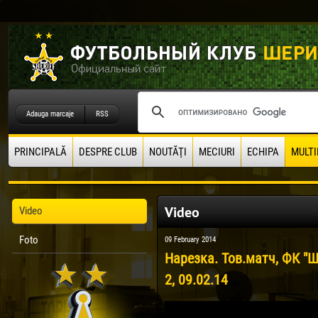
Adauga marcaje
RSS
PRINCIPALĂ
DESPRE CLUB
NOUTĂŢI
MECIURI
ECHIPA
MULTI
Video
Video
Foto
09 February 2014
Нарезка. Тов.матч, ФК "Ш
2, 09.02.14