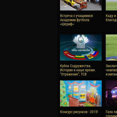
Встреча с учащимися
Каду и
Академии футбола
благод
«Шериф»
Кубок Содружества.
Заключ
История и наше время.
чемпио
"Отражение", ТСВ
компан
Конкурс рисунков - 2015!
Гала ла
глазам