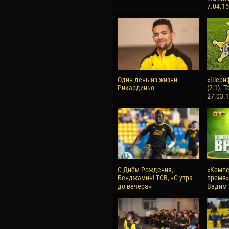
7.04.15
Один день из жизни
«Шериф
Рикардиньо
(2:1). 
27.03.
С Днём Рождения,
«Компе
Бенджамин! ТСВ, «С утра
время» 
до вечера»
Вадим 