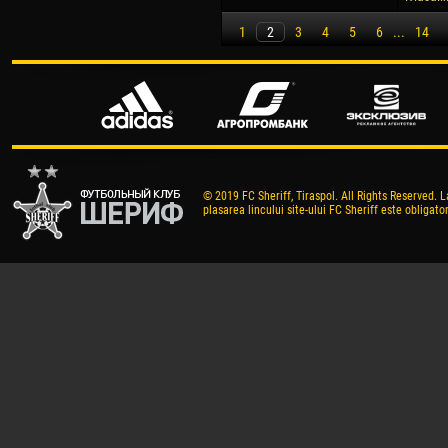
1
2
3
4
5
6
...
14
© 2019 FC Sheriff, Tiraspol. All Rights Reserved. L
plasarea lincului site-ului FC Sheriff este obligator