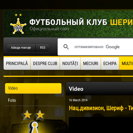
Adauga marcaje
RSS
PRINCIPALĂ
DESPRE CLUB
NOUTĂŢI
MECIURI
ECHIPA
MULTI
Video
Video
Foto
16 March 2014
Нац.дивизион, Шериф - Ти