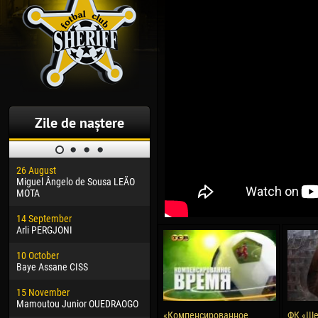
Zile de naștere
26 August
30 January
04 M
Miguel Ângelo de Sousa LEÃO
Dhoraso Moreo KLAS
Vsev
MOTA
24 February
13 M
14 September
Vladislav COSTIN
Rena
Arli PERGJONI
02 March
24 M
10 October
Veaceslav COZMA
Nico
Baye Assane CISS
09 March
15 J
15 November
Emmanuel AFETSE
Kona
Mamoutou Junior OUEDRAOGO
«Компенсированное
ФК «Ше
20 March
24 J