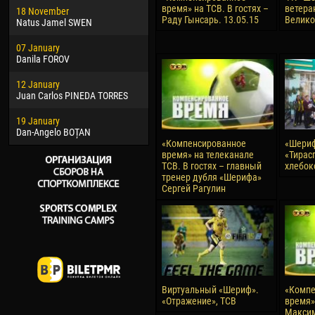
время» на ТСВ. В гостях –
ветера
18 November
Jayder Moreno ASPRILLA
Vict
Раду Гынсарь. 13.05.15
Велик
Natus Jamel SWEN
22 March
28 J
07 January
Samba KONÉ
Soum
Danila FOROV
26 March
10 Ju
12 January
Vitor Hugo Morais de OLIVEIRA
Bou
Juan Carlos PINEDA TORRES
28 March
15 Ju
19 January
Raí LOPES DE OLIVEIRA
Ivan
Dan-Angelo BOȚAN
«Компенсированное
«Шериф
время» на телеканале
«Тирас
ТСВ. В гостях – главный
хлебок
тренер дубля «Шерифа»
Сергей Рагулин
Виртуальный «Шериф».
«Компе
«Отражение», ТСВ
время» 
Максим