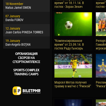
время" от 18.11.14. В
время" 
18 November
Jayder Moreno ASPRILLA
Vict
гостях - Зоран Зекич
гостях
Natus Jamel SWEN
22 March
28 J
07 January
Samba KONÉ
Soum
Danila FOROV
26 March
10 Ju
12 January
Vitor Hugo Morais de OLIVEIRA
Bou
Juan Carlos PINEDA TORRES
28 March
15 Ju
19 January
Raí LOPES DE OLIVEIRA
Ivan
"Компенсированное
Репорт
Dan-Angelo BOȚAN
время" от 23.09.14. В
Гамайл
гостях Раду Гынсарь
игрока
Марсел Метуа получил
Реклам
травму в матче с "Риекой"
"Риека