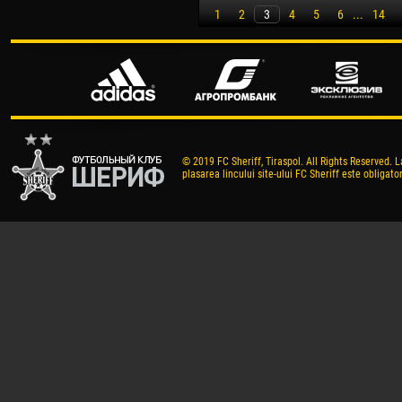
1
2
3
4
5
6
...
14
© 2019 FC Sheriff, Tiraspol. All Rights Reserved. L
plasarea lincului site-ului FC Sheriff este obligator