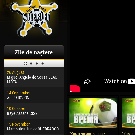
Zile de naștere
26 August
30 January
04 M
Miguel Ângelo de Sousa LEÃO
Dhoraso Moreo KLAS
Vsev
MOTA
24 February
13 M
14 September
Vladislav COSTIN
Rena
Arli PERGJONI
02 March
24 M
10 October
Veaceslav COZMA
Nico
Baye Assane CISS
09 March
15 J
15 November
Emmanuel AFETSE
Kona
Mamoutou Junior OUEDRAOGO
"Компенсированное
"Компе
20 March
24 J