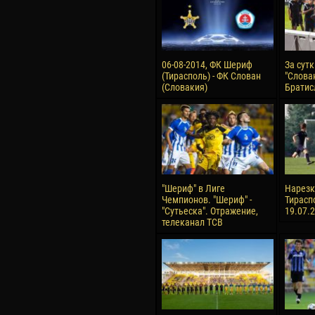
06-08-2014, ФК Шериф
За сут
(Тирасполь) - ФК Слован
"Слован
(Словакия)
Братис
"Шериф" в Лиге
Нарезка
Чемпионов. "Шериф" -
Тирасп
"Сутьеска". Отражение,
19.07.
телеканал ТСВ