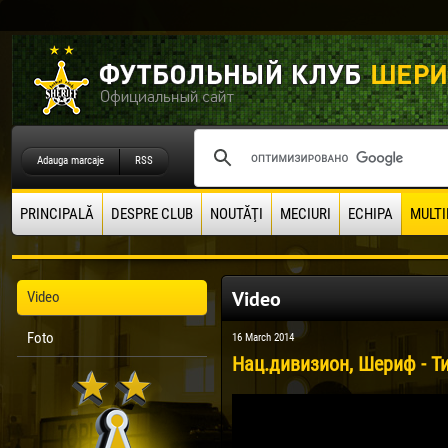
Adauga marcaje
RSS
PRINCIPALĂ
DESPRE CLUB
NOUTĂŢI
MECIURI
ECHIPA
MULTI
Video
Video
Foto
16 March 2014
Нац.дивизион, Шериф - Ти