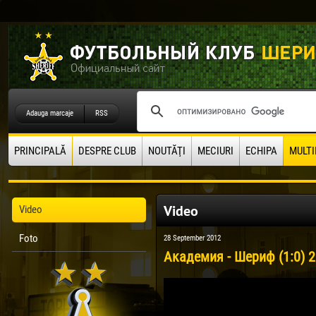
Adauga marcaje
RSS
PRINCIPALĂ
DESPRE CLUB
NOUTĂŢI
MECIURI
ECHIPA
MULTI
Video
Video
Foto
28 September 2012
Академия - Шериф (1:0) 2