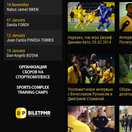
18 November
Jayder Moreno ASPRILLA
Vict
Natus Jamel SWEN
22 March
28 J
07 January
Samba KONÉ
Soum
Danila FOROV
26 March
10 Ju
12 January
Vitor Hugo Morais de OLIVEIRA
Bou
Нарезка, тов.игра Шериф -
Интерв
Juan Carlos PINEDA TORRES
Динамо-Авто, 05.02.2014
Потигу
28 March
15 Ju
19 January
Raí LOPES DE OLIVEIRA
Ivan
Dan-Angelo BOȚAN
Послематчевое интервью
Сборы.
с Вячеславом Руснаком и
десяты
Дмитрием Стажилой.