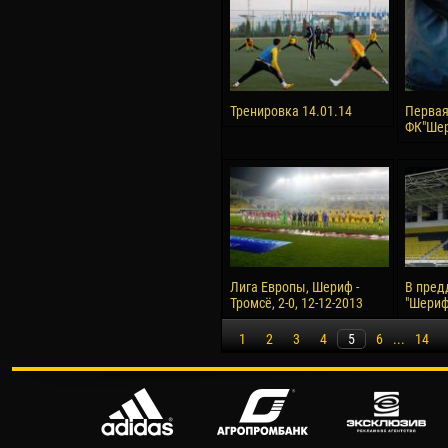
Тренировка 14.01.14
Первая
ФК"Шер
Лига Европы, Шериф -
В пред
Тромсё, 2-0, 12-12-2013
"Шериф"
1
2
3
4
5
6
...
14