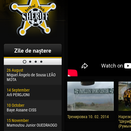
Zile de naștere
26 August
30 January
04 M
Miguel Ângelo de Sousa LEÃO
Dhoraso Moreo KLAS
Vsev
MOTA
24 February
13 M
14 September
Vladislav COSTIN
Rena
Arli PERGJONI
02 March
24 M
10 October
Veaceslav COZMA
Nico
Baye Assane CISS
09 March
15 J
Тренировка 10. 02. 2014
Нарезк
15 November
Emmanuel AFETSE
Kona
"Шериф
Mamoutou Junior OUEDRAOGO
(Румыни
20 March
24 J