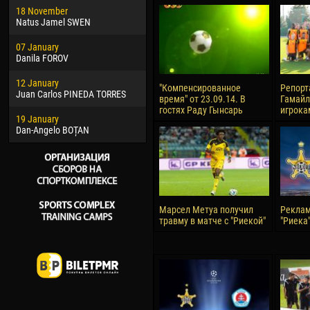
18 November
Jayder Moreno ASPRILLA
Vict
Natus Jamel SWEN
22 March
28 J
07 January
Samba KONÉ
Soum
Danila FOROV
26 March
10 Ju
12 January
Vitor Hugo Morais de OLIVEIRA
Bou
"Компенсированное
Репорт
Juan Carlos PINEDA TORRES
время" от 23.09.14. В
Гамайл
28 March
15 Ju
гостях Раду Гынсарь
игрока
19 January
Raí LOPES DE OLIVEIRA
Ivan
Dan-Angelo BOȚAN
Марсел Метуа получил
Реклам
травму в матче с "Риекой"
"Риека