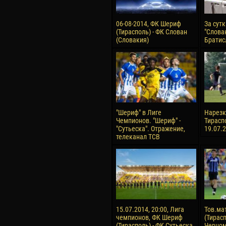
06-08-2014, ФК Шериф
За сут
(Тирасполь) - ФК Слован
"Слован
(Словакия)
Братис
"Шериф" в Лиге
Нарезка
Чемпионов. "Шериф" -
Тирасп
"Сутьеска". Отражение,
19.07.
телеканал ТСВ
15.07.2014, 20:00, Лига
Тов.ма
чемпионов, ФК Шериф
(Тирасп
(Тирасполь) - ФК Сутьеска
Черном