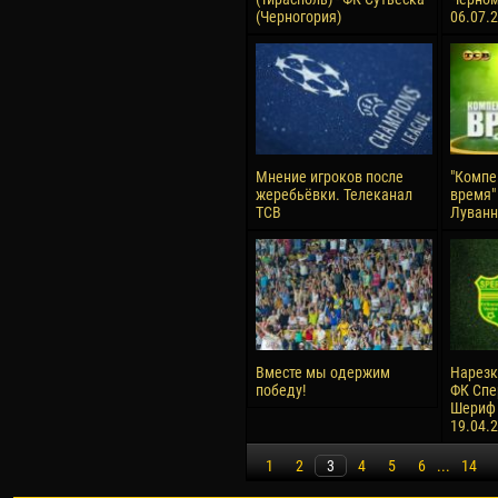
(Черногория)
06.07.
Мнение игроков после
"Компе
жеребьёвки. Телеканал
время" 
ТСВ
Луванн
Вместе мы одержим
Нарезк
победу!
ФК Спер
Шериф (
19.04.
1
2
3
4
5
6
...
14