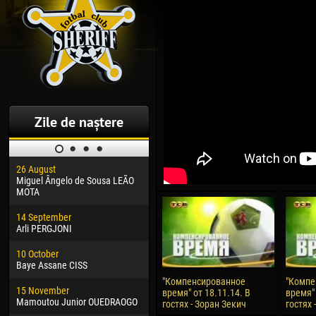
Zile de naștere
26 August
30 January
04 M
Miguel Ângelo de Sousa LEÃO
Dhoraso Moreo KLAS
Vsev
MOTA
24 February
13 M
14 September
Vladislav COSTIN
Rena
Arli PERGJONI
02 March
24 M
10 October
Veaceslav COZMA
Nico
Baye Assane CISS
09 March
15 J
"Компенсированное
"Компе
15 November
Emmanuel AFETSE
Kona
время" от 18.11.14. В
время" 
Mamoutou Junior OUEDRAOGO
гостях - Зоран Зекич
гостях
20 March
24 J