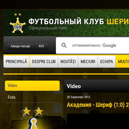
Adauga marcaje
RSS
PRINCIPALĂ
DESPRE CLUB
NOUTĂŢI
MECIURI
ECHIPA
MULTI
Video
Video
Foto
28 September 2012
Академия - Шериф (1:0) 2