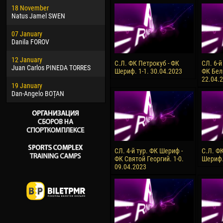
18 November
Jayder Moreno ASPRILLA
Vict
Natus Jamel SWEN
22 March
28 J
07 January
Samba KONÉ
Soum
Danila FOROV
26 March
10 Ju
12 January
Vitor Hugo Morais de OLIVEIRA
Bou
С.Л. ФК Петрокуб - ФК
СЛ. 6-й
Juan Carlos PINEDA TORRES
Шериф. 1-1. 30.04.2023
ФК Бел
28 March
15 Ju
22.04.
19 January
Raí LOPES DE OLIVEIRA
Ivan
Dan-Angelo BOȚAN
СЛ. 4-й тур. ФК Шериф -
С.Л. Ф
ФК Святой Георгий. 1-0.
Шериф.
09.04.2023