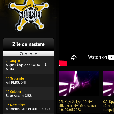
Zile de naștere
26 August
30 January
04 M
Miguel Ângelo de Sousa LEÃO
Dhoraso Moreo KLAS
Vsev
MOTA
24 February
13 M
14 September
Vladislav COSTIN
Rena
Arli PERGJONI
02 March
24 M
10 October
Veaceslav COZMA
Nico
Baye Assane CISS
09 March
15 J
СЛ. Круг 2. Тур - 10. ФК
СЛ. Кру
15 November
Emmanuel AFETSE
Kona
«Шериф» - ФК «Милсами»
«Святой
Mamoutou Junior OUEDRAOGO
4:0. 20.05.2023
«Шериф
20 March
24 J