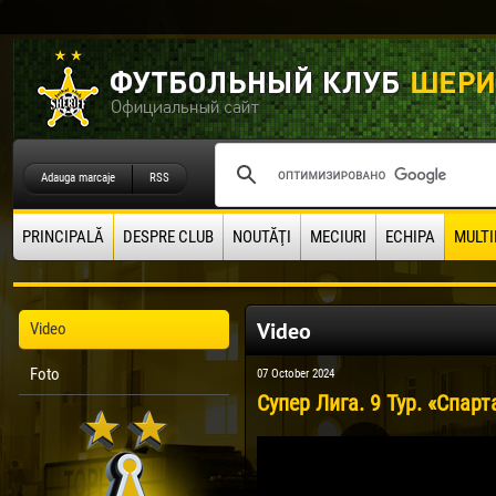
Adauga marcaje
RSS
PRINCIPALĂ
DESPRE CLUB
NOUTĂŢI
MECIURI
ECHIPA
MULTI
Video
Video
Foto
07 October 2024
Супер Лига. 9 Тур. «Спарт