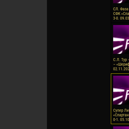
СЛ. Фаза
СФК «Спа
3-0. 09.0
С.Л. Тур
– «Шериф»
02.11.202
Супер Лиг
«Спартан
0-1. 05.1