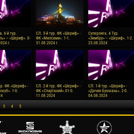
. 6-й тур.
СЛ. 5-й тур. ФК «Шериф» -
Суперлига. 4 Тур.
ь» – «Шериф». 0-
ФК «Милсами». 1-1.
«Зимбру» – «Шериф». 1-2.
2024 г.
31.08.2024 г.
25.08.2024
ур. ФК «Шериф» -
СЛ. 2-й тур. ФК «Шериф» -
СЛ. 1-й тур. «Шериф» -
куб». 1-0.
ФК «Спартаний».01-0.
«Дачия Буюкань». 2-0.
24
11.08.2024
04.08.2024
3
4
5