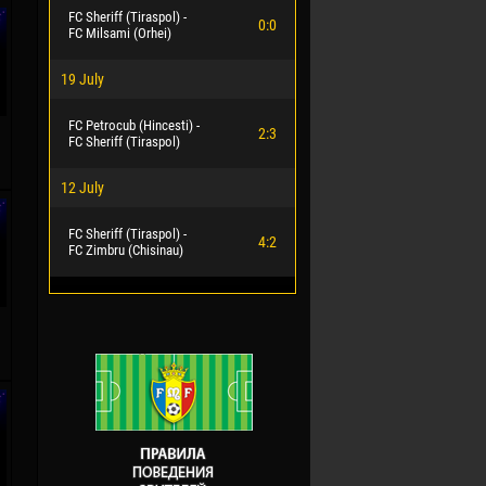
FC Sheriff (Tiraspol) -
0:0
FC Milsami (Orhei)
19 July
FC Petrocub (Hincesti) -
2:3
FC Sheriff (Tiraspol)
12 July
FC Sheriff (Tiraspol) -
4:2
FC Zimbru (Chisinau)