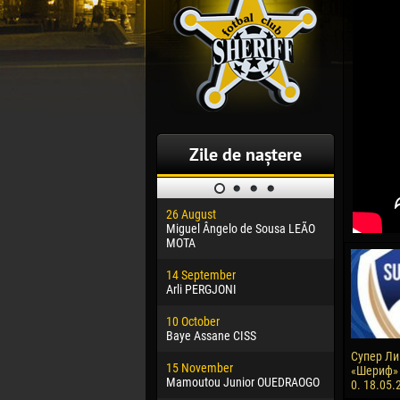
Zile de naștere
26 August
30 January
Miguel Ângelo de Sousa LEÃO
Dhoraso M
MOTA
24 Februar
14 September
Vladislav 
Arli PERGJONI
02 March
10 October
Veaceslav
Baye Assane CISS
09 March
Супер Лиг
15 November
Emmanuel 
«Шериф» 
Mamoutou Junior OUEDRAOGO
0. 18.05.
20 March