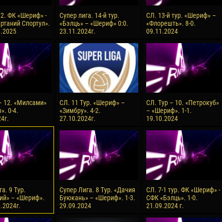
 2. ФК «Шериф» -
Супер лига. 14-й тур.
СЛ. 13-й тур. «Шериф» –
ртаний Спортул».
«Бэлць» – «Шериф» 0:0.
«Флорешть». 8-0.
3.2025
23.11.2024г.
09.11.2024
 – 12. «Милсами»
СЛ. 11 Тур. «Шериф» –
СЛ. Тур – 10. «Петрокуб»
. 0-4.
«Зимбру». 4-2.
– «Шериф». 1-1.
4г.
27.10.2024г.
19.10.2024
а. 9 Тур.
Супер Лига. 8 Тур. «Дачия
СЛ. 7-1 тур. ФК «Шериф» -
ий» – «Шериф».
Буюкань» – «Шериф». 1-3.
СФК «Бэлць». 1-0.
0.2024г.
29.09.2024
21.09.2024 г.