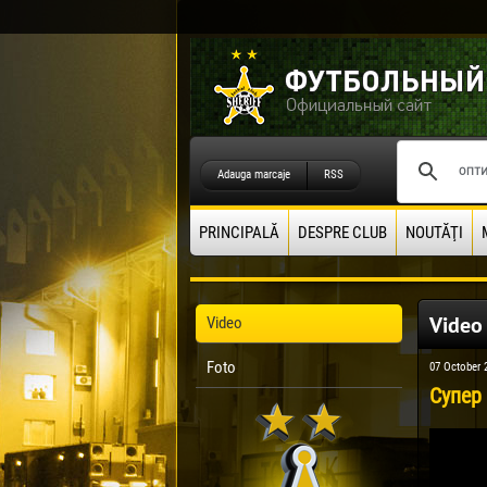
Adauga marcaje
RSS
PRINCIPALĂ
DESPRE CLUB
NOUTĂŢI
Video
Video
Foto
07 October 
Супер 