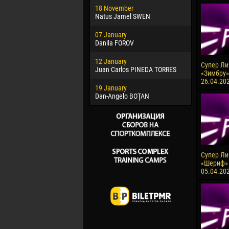
18 November
Jayder Mo
Natus Jamel SWEN
22 March
07 January
Samba KO
Danila FOROV
26 March
12 January
Vitor Hugo
Супер Лиг
Juan Carlos PINEDA TORRES
«Зимбру»
28 March
26.04.20
19 January
Raí LOPES 
Dan-Angelo BOȚAN
Супер Лиг
«Шериф» 
05.04.20