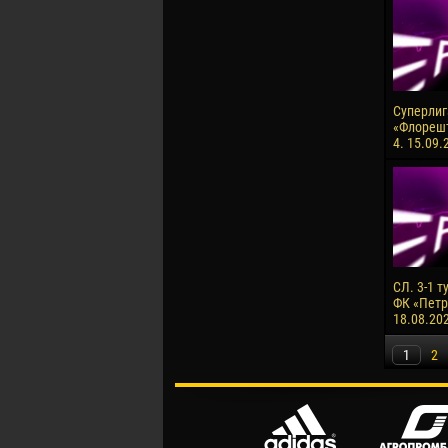
Суперлига
«Флорешт
4. 15.09.
СЛ. 3-1 т
ФК «Петро
18.08.20
1
2