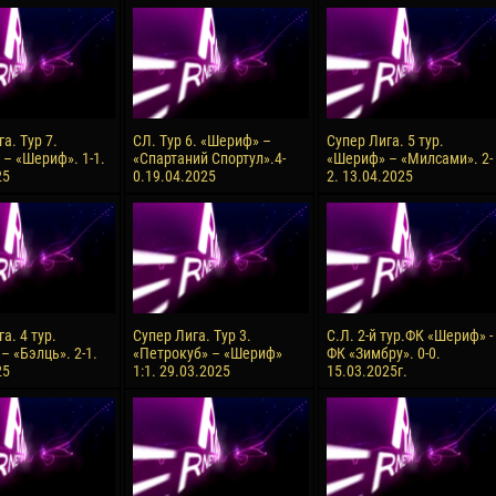
reno ASPRILLA
Victor CIUMAȘU
28 June
NÉ
Soumaila MAGASSOUBA
10 July
 Morais de OLIVEIRA
Bourama FOMBA
а. Тур 7.
СЛ. Тур 6. «Шериф» –
Супер Лига. 5 тур.
 – «Шериф». 1-1.
«Спартаний Спортул».4-
«Шериф» – «Милсами». 2-
15 July
25
0.19.04.2025
2. 13.04.2025
DE OLIVEIRA
Ivan DYULGEROV
а. 4 тур.
Супер Лига. Тур 3.
С.Л. 2-й тур.ФК «Шериф» -
– «Бэлць». 2-1.
«Петрокуб» – «Шериф»
ФК «Зимбру». 0-0.
25
1:1. 29.03.2025
15.03.2025г.