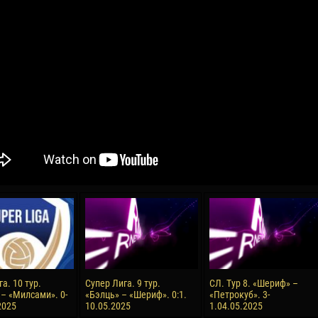
04 May
17 July
oreo KLAS
Vsevolod NIHAEV
Jair Ameth MODELO
y
13 May
21 July
COSTIN
Renat JOSAN
Emil TIMBUR
24 May
24 July
 COZMA
Nicolaе CEBOTARI
Mihail COROTCOV
15 June
27 July
а. 10 тур.
Супер Лига. 9 тур.
СЛ. Тур 8. «Шериф» –
AFETSE
Konan Jaures-Ulrich LOUKOU
Vladimir FRATEA
– «Милсами». 0-
«Бэлць» – «Шериф». 0:1.
«Петрокуб». 3-
2025
10.05.2025
1.04.05.2025
24 June