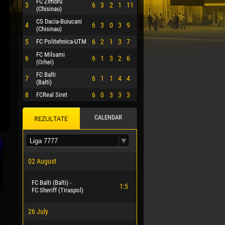
FC Zimbru
3
6
3
2
1
11
(Chisinau)
CS Dacia-Buiucani
4
6
3
0
3
9
(Chisinau)
5
FC Politehnica-UTM
6
2
1
3
7
FC Milsami
6
6
1
3
2
6
(Orhei)
FC Balti
7
6
1
1
4
4
(Balti)
8
FCReal Siret
6
0
3
3
3
CALENDAR
REZULTATE
 HERRERA
02 August
FC Balti (Balti) -
1:5
FC Sheriff (Tiraspol)
26 July