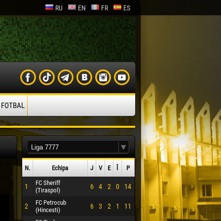
RU
EN
FR
ES
 FOTBAL
N.
Echipa
J
V
E
Î
P
FC Sheriff
1
6
4
2
0
14
(Tiraspol)
FC Petrocub
2
6
3
2
1
11
(Hincesti)