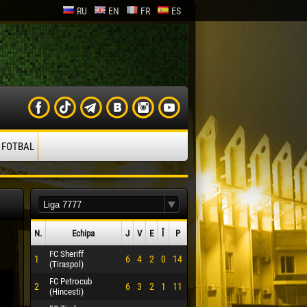
RU
EN
FR
ES
 FOTBAL
N.
Echipa
J
V
E
Î
P
FC Sheriff
1
6
4
2
0
14
(Tiraspol)
FC Petrocub
2
6
3
2
1
11
(Hincesti)