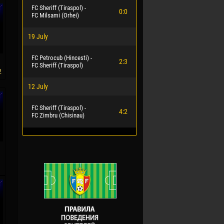
FC Sheriff (Tiraspol) -
0:0
FC Milsami (Orhei)
19 July
FC Petrocub (Hincesti) -
2:3
FC Sheriff (Tiraspol)
2
12 July
FC Sheriff (Tiraspol) -
4:2
FC Zimbru (Chisinau)