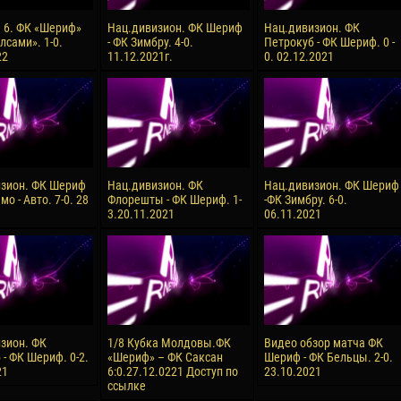
– 6. ФК «Шериф»
Нац.дивизион. ФК Шериф
Нац.дивизион. ФК
лсами». 1-0.
- ФК Зимбру. 4-0.
Петрокуб - ФК Шериф. 0 -
22
11.12.2021г.
0. 02.12.2021
зион. ФК Шериф
Нац.дивизион. ФК
Нац.дивизион. ФК Шериф
мо - Авто. 7-0. 28
Флорешты - ФК Шериф. 1-
-ФК Зимбру. 6-0.
3.20.11.2021
06.11.2021
зион. ФК
1/8 Кубка Молдовы.ФК
Видео обзор матча ФК
- ФК Шериф. 0-2.
«Шериф» – ФК Саксан
Шериф - ФК Бельцы. 2-0.
21
6:0.27.12.0221 Доступ по
23.10.2021
ссылке