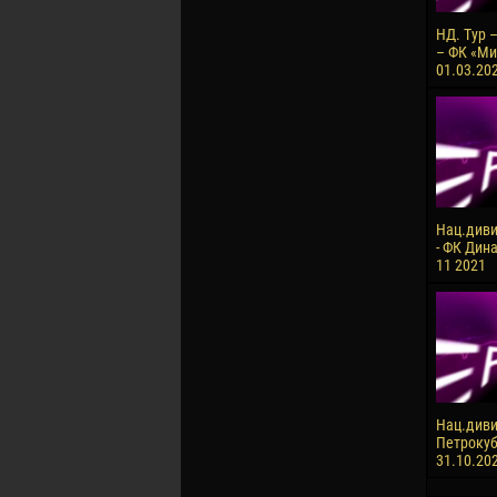
НД. Тур 
– ФК «Ми
01.03.20
Нац.диви
- ФК Дина
11 2021
Нац.диви
Петрокуб 
31.10.20