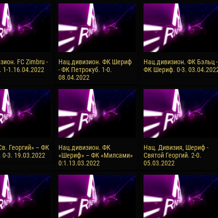
reno ASPRILLA
Victor CIUMAȘU
28 June
NÉ
Soumaila MAGASSOUBA
10 July
 Morais de OLIVEIRA
Bourama FOMBA
ион. FC Zimbru -
Нац.дивизион. ФК Шериф
Нац.дивизион. ФК Бэльц -
f. 1-1.16.04.2022
- ФК Петрокуб. 1-0.
ФК Шериф. 0-3. 03.04.202
15 July
08.04.2022
DE OLIVEIRA
Ivan DYULGEROV
Св. Георгий» – ФК
Нац.дивизион. ФК
Нац. Дивизия, Шериф -
0-3. 19.03.2022
«Шериф» – ФК «Милсами»
Святой Георгий. 2-0.
0:1.13.03.2022
05.03.2022