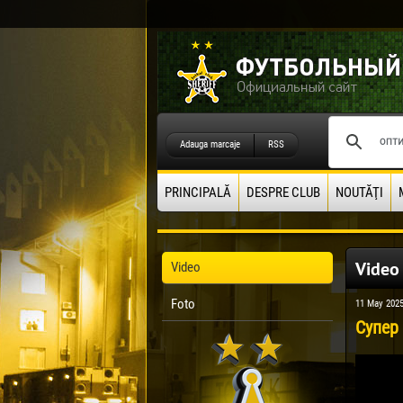
Adauga marcaje
RSS
PRINCIPALĂ
DESPRE CLUB
NOUTĂŢI
Video
Video
Foto
11 May 202
Супер 