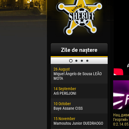
Zile de naștere
26 August
30 January
Miguel Ângelo de Sousa LEÃO
Dhoraso M
MOTA
24 Februar
14 September
Vladislav 
Arli PERGJONI
02 March
10 October
Veaceslav
Baye Assane CISS
09 March
Нац.диви
15 November
Emmanuel 
Георгий»
Mamoutou Junior OUEDRAOGO
0:2.14.05
20 March