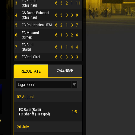
FC Zimbru
3
6
3
2
1
11
(Chisinau)
CS Dacia-Buiucani
4
6
3
0
3
9
(Chisinau)
5
FC Politehnica-UTM
6
2
1
3
7
FC Milsami
6
6
1
3
2
6
(Orhei)
FC Balti
7
6
1
1
4
4
(Balti)
8
FCReal Siret
6
0
3
3
3
CALENDAR
REZULTATE
 HERRERA
02 August
FC Balti (Balti) -
1:5
FC Sheriff (Tiraspol)
о
26 July