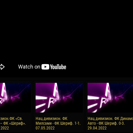
04 May
17 July
oreo KLAS
Vsevolod NIHAEV
Jair Ameth MODELO
y
13 May
21 July
COSTIN
Renat JOSAN
Emil TIMBUR
24 May
24 July
 COZMA
Nicolaе CEBOTARI
Mihail COROTCOV
15 June
27 July
зион.ФК «Св.
Нац.дивизион. ФК
Нац.дивизион. ФК Динам
AFETSE
Konan Jaures-Ulrich LOUKOU
Vladimir FRATEA
 – ФК «Шериф».
Милсами - ФК Шериф. 1-1.
Авто - ФК Шериф. 0-3.
.2022
07.05.2022
29.04.2022
24 June