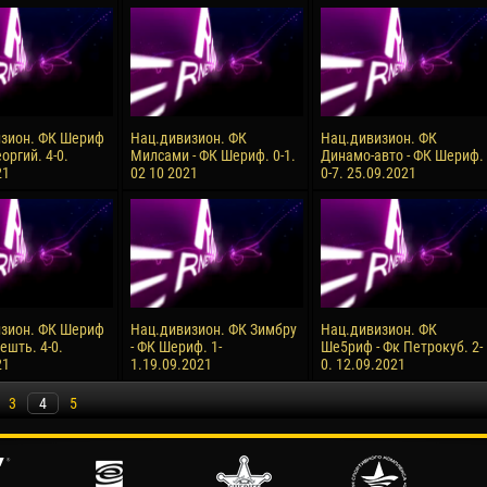
зион. ФК Шериф
Нац.дивизион. ФК
Нац.дивизион. ФК
еоргий. 4-0.
Милсами - ФК Шериф. 0-1.
Динамо-авто - ФК Шериф.
21
02 10 2021
0-7. 25.09.2021
зион. ФК Шериф
Нац.дивизион. ФК Зимбру
Нац.дивизион. ФК
ешть. 4-0.
- ФК Шериф. 1-
Ше5риф - Фк Петрокуб. 2-
21
1.19.09.2021
0. 12.09.2021
3
4
5