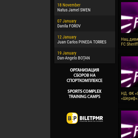
18 November
Jayder Mo
Natus Jamel SWEN
22 March
07 January
Samba KO
Danila FOROV
26 March
12 January
Vitor Hugo
Нац.дивиз
Juan Carlos PINEDA TORRES
FC Sherif
28 March
19 January
Raí LOPES 
Dan-Angelo BOȚAN
НД. ФК «
«Шериф». 