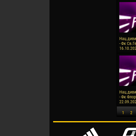
Нац.диви
- Фк Св.Г
16.10.20
Нац.диви
- Фк Флор
22.09.20
1
2