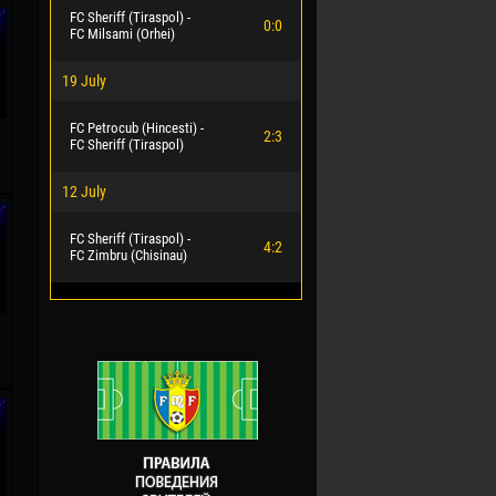
FC Sheriff (Tiraspol) -
0:0
FC Milsami (Orhei)
19 July
FC Petrocub (Hincesti) -
2:3
FC Sheriff (Tiraspol)
12 July
FC Sheriff (Tiraspol) -
4:2
FC Zimbru (Chisinau)