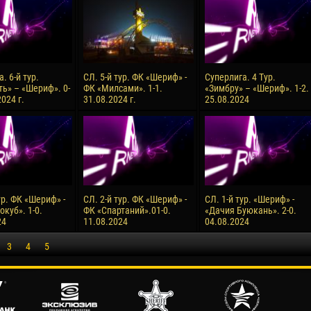
. 6-й тур.
СЛ. 5-й тур. ФК «Шериф» -
Суперлига. 4 Тур.
ь» – «Шериф». 0-
ФК «Милсами». 1-1.
«Зимбру» – «Шериф». 1-2.
2024 г.
31.08.2024 г.
25.08.2024
ур. ФК «Шериф» -
СЛ. 2-й тур. ФК «Шериф» -
СЛ. 1-й тур. «Шериф» -
куб». 1-0.
ФК «Спартаний».01-0.
«Дачия Буюкань». 2-0.
24
11.08.2024
04.08.2024
3
4
5