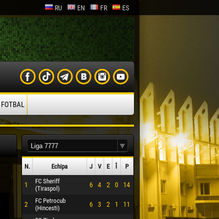
RU
EN
FR
ES
 FOTBAL
N.
Echipa
J
V
E
Î
P
FC Sheriff
1
6
4
2
0
14
(Tiraspol)
FC Petrocub
2
6
3
2
1
11
(Hincesti)