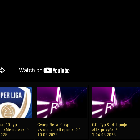
04 May
17 July
oreo KLAS
Vsevolod NIHAEV
Jair Ameth MODELO
y
13 May
21 July
COSTIN
Renat JOSAN
Emil TIMBUR
24 May
24 July
 COZMA
Nicolaе CEBOTARI
Mihail COROTCOV
15 June
27 July
а. 10 тур.
Супер Лига. 9 тур.
СЛ. Тур 8. «Шериф» –
AFETSE
Konan Jaures-Ulrich LOUKOU
Vladimir FRATEA
– «Милсами». 0-
«Бэлць» – «Шериф». 0:1.
«Петрокуб». 3-
2025
10.05.2025
1.04.05.2025
24 June