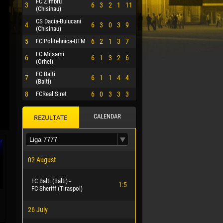
FC Zimbru
3
6
3
2
1
11
(Chisinau)
CS Dacia-Buiucani
4
6
3
0
3
9
(Chisinau)
5
FC Politehnica-UTM
6
2
1
3
7
FC Milsami
6
6
1
3
2
6
(Orhei)
FC Balti
7
6
1
1
4
4
(Balti)
8
FCReal Siret
6
0
3
3
3
CALENDAR
REZULTATE
 HERRERA
02 August
FC Balti (Balti) -
1:5
FC Sheriff (Tiraspol)
26 July