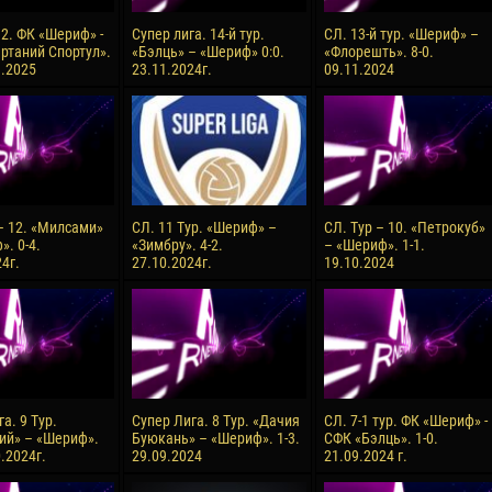
 2. ФК «Шериф» -
Супер лига. 14-й тур.
СЛ. 13-й тур. «Шериф» –
ртаний Спортул».
«Бэлць» – «Шериф» 0:0.
«Флорешть». 8-0.
3.2025
23.11.2024г.
09.11.2024
 – 12. «Милсами»
СЛ. 11 Тур. «Шериф» –
СЛ. Тур – 10. «Петрокуб»
. 0-4.
«Зимбру». 4-2.
– «Шериф». 1-1.
4г.
27.10.2024г.
19.10.2024
а. 9 Тур.
Супер Лига. 8 Тур. «Дачия
СЛ. 7-1 тур. ФК «Шериф» -
ий» – «Шериф».
Буюкань» – «Шериф». 1-3.
СФК «Бэлць». 1-0.
0.2024г.
29.09.2024
21.09.2024 г.