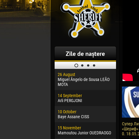
Zile de naștere
26 August
30 January
Miguel Ângelo de Sousa LEÃO
Dhoraso M
MOTA
24 Februar
14 September
Vladislav 
Arli PERGJONI
02 March
10 October
Veaceslav
Baye Assane CISS
09 March
Супер Лиг
15 November
Emmanuel 
«Шериф» 
Mamoutou Junior OUEDRAOGO
0. 18.05.
20 March