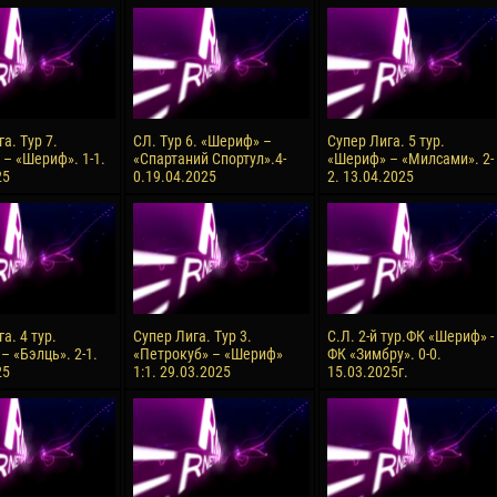
reno ASPRILLA
Victor CIUMAȘU
28 June
NÉ
Soumaila MAGASSOUBA
10 July
 Morais de OLIVEIRA
Bourama FOMBA
а. Тур 7.
СЛ. Тур 6. «Шериф» –
Супер Лига. 5 тур.
 – «Шериф». 1-1.
«Спартаний Спортул».4-
«Шериф» – «Милсами». 2-
15 July
25
0.19.04.2025
2. 13.04.2025
DE OLIVEIRA
Ivan DYULGEROV
а. 4 тур.
Супер Лига. Тур 3.
С.Л. 2-й тур.ФК «Шериф» -
– «Бэлць». 2-1.
«Петрокуб» – «Шериф»
ФК «Зимбру». 0-0.
25
1:1. 29.03.2025
15.03.2025г.