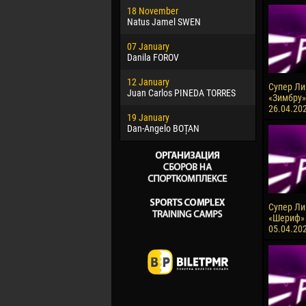
18 November
Jayder Mo
Natus Jamel SWEN
22 March
07 January
Samba KO
Danila FOROV
26 March
12 January
Vitor Hugo
Супер Лиг
Juan Carlos PINEDA TORRES
«Зимбру»
28 March
26.04.20
19 January
Raí LOPES 
Dan-Angelo BOȚAN
Супер Лиг
«Шериф» 
05.04.20