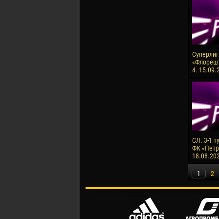
Суперлига
«Флорешт
4. 15.09.
СЛ. 3-1 т
ФК «Петро
18.08.20
1
2