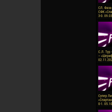
СЛ. Фаза
СФК «Спа
3-0. 09.0
С.Л. Тур
– «Шериф»
02.11.202
Супер Лиг
«Спартан
0-1. 05.1