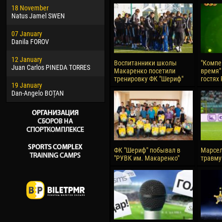
18 November
Jayder Moreno ASPRILLA
Soum
Natus Jamel SWEN
22 March
10 Ju
07 January
Samba KONÉ
Bou
Danila FOROV
26 March
15 Ju
12 January
Vitor Hugo Morais de OLIVEIRA
Ivan
Воспитанники школы
"Компе
Juan Carlos PINEDA TORRES
Макаренко посетили
время" 
28 March
17 Ju
тренировку ФК "Шериф"
гостях
19 January
Raí LOPES DE OLIVEIRA
Jair
Dan-Angelo BOȚAN
ФК "Шериф" побывал в
Марсел
"РУВК им. Макаренко"
травму