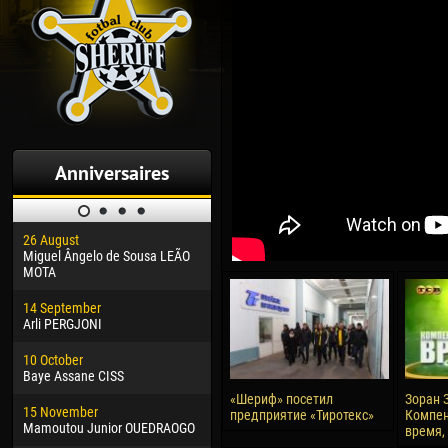
Anniversaires
26 August
30 January
04 M
Miguel Ângelo de Sousa LEÃO
Dhoraso Moreo KLAS
Vsev
MOTA
24 February
13 M
14 September
Vladislav COSTIN
Rena
Arli PERGJONI
02 March
15 J
10 October
Veaceslav COZMA
Kona
Baye Assane CISS
09 March
24 J
«Шериф» посетил
Зоран 
15 November
Emmanuel AFETSE
Vict
предприятие «Тиротекс»
Компен
Mamoutou Junior OUEDRAOGO
время,
20 March
28 J