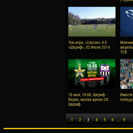
Тов.игра, «Саксан» 0-5
Мнение
«Шериф», 02 Июля 2014
жеребь
ТСВ
18 мая, 18:00, Шериф -
Вместе
Верис, малая арена СК
победу
Шериф.
1
2
3
4
5
6
...
9