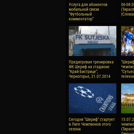
Услуга для абонентов
06-08-
мобильной связи
(Тирасп
"Футбольный
(Слова
комментатор"
Предигровая тренировка
"Шериф
ФК Шериф на стадионе
Чемпио
"Край Бистрице",
"Сутье
Черногорье, 21.07.2014
телека
Сегодня "Шериф" стартует
15.07.2
в Лиге Чемпионов этого
чемпио
сезона
(Тирасп
(Черно