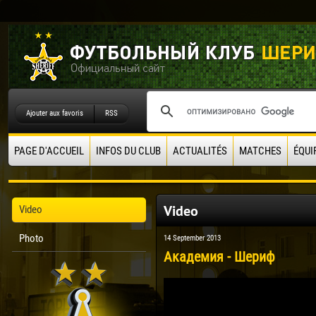
Ajouter aux favoris
RSS
PAGE D'ACCUEIL
INFOS DU CLUB
ACTUALITÉS
MATCHES
ÉQUI
Video
Video
Photo
14 September 2013
Академия - Шериф