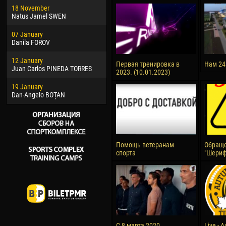
18 November
Jayder Moreno ASPRILLA
Soum
Natus Jamel SWEN
22 March
10 Ju
07 January
Samba KONÉ
Bou
Danila FOROV
26 March
15 Ju
12 January
Vitor Hugo Morais de OLIVEIRA
Ivan
Первая тренировка в
Нам 24
Juan Carlos PINEDA TORRES
2023. (10.01.2023)
28 March
17 Ju
19 January
Raí LOPES DE OLIVEIRA
Jair
Dan-Angelo BOȚAN
Помощь ветеранам
Обраще
спорта
"Шериф
С 8 марта 2020
Live - 