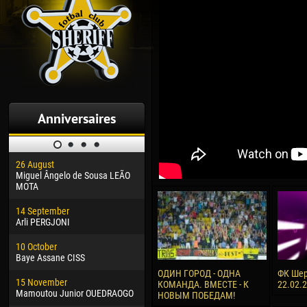
Anniversaires
26 August
30 January
04 M
Miguel Ângelo de Sousa LEÃO
Dhoraso Moreo KLAS
Vsev
MOTA
24 February
13 M
14 September
Vladislav COSTIN
Rena
Arli PERGJONI
02 March
15 J
10 October
Veaceslav COZMA
Kona
Baye Assane CISS
09 March
24 J
ОДИН ГОРОД - ОДНА
ФК Шер
15 November
Emmanuel AFETSE
Vict
КОМАНДА. ВМЕСТЕ - К
22.02.
Mamoutou Junior OUEDRAOGO
НОВЫМ ПОБЕДАМ!
20 March
28 J