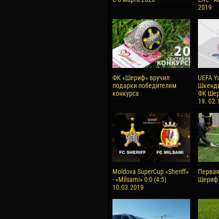
2019
ФК «Шериф» вручил
UEFA Y
подарки победителям
Шкенди
конкурса
ФК Шер
19. 02.
Moldova SuperCup «Sheriff»
Первая
- «Milsami» 0:0 (4:5)
Шериф 
10.03.2019