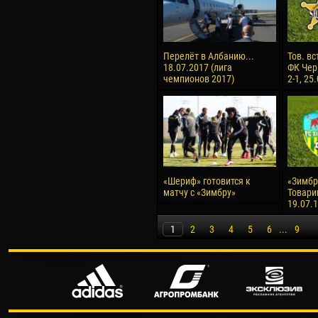
Перелёт в Албанию...
Тов. вс
18.07.2017 (лига
ФК Чер
чемпионов 2017)
2-1, 25
«Шериф» готовится к
«Зимбру
матчу с «Зимбру»
Товари
19.07.
1
2
3
4
5
6
...
9