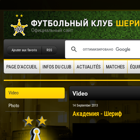
Ajouter aux favoris
RSS
PAGE D'ACCUEIL
INFOS DU CLUB
ACTUALITÉS
MATCHES
ÉQUI
Video
Video
Photo
14 September 2013
Академия - Шериф