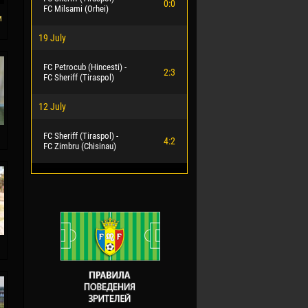
0:0
FC Milsami (Orhei)
м
19 July
FC Petrocub (Hincesti) -
2:3
FC Sheriff (Tiraspol)
12 July
FC Sheriff (Tiraspol) -
4:2
FC Zimbru (Chisinau)