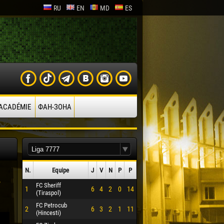
RU
EN
MD
ES
’ACADÉMIE
ФАН-ЗОНА
N.
Equipe
J
V
N
P
P
FC Sheriff
1
6
4
2
0
14
(Tiraspol)
FC Petrocub
2
6
3
2
1
11
(Hincesti)