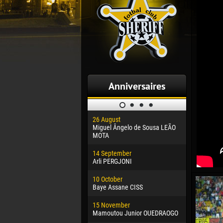
Anniversaires
26 August
30 January
Miguel Ângelo de Sousa LEÃO
Dhoraso M
MOTA
24 Februar
14 September
Vladislav 
Arli PERGJONI
02 March
10 October
Veaceslav
Baye Assane CISS
09 March
15 November
Emmanuel 
Mamoutou Junior OUEDRAOGO
20 March