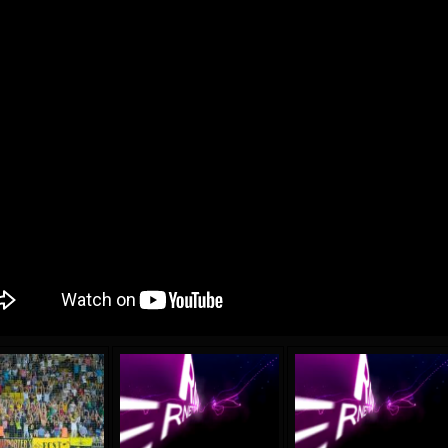
04 May
21 July
oreo KLAS
Vsevolod NIHAEV
Emil TIMBUR
y
13 May
24 July
COSTIN
Renat JOSAN
Mihail COROTCOV
15 June
27 July
 COZMA
Konan Jaures-Ulrich LOUKOU
Vladimir FRATEA
24 June
AFETSE
Victor CIUMAȘU
28 June