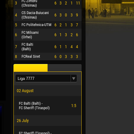
FC Zimbru
3
6
3
2
1
11
(Chisinau)
CS Dacia-Buiucani
4
6
3
0
3
9
(Chisinau)
5
FC Politehnica-UTM
6
2
1
3
7
FC Milsami
6
6
1
3
2
6
(Orhei)
FC Balti
7
6
1
1
4
4
(Balti)
8
FCReal Siret
6
0
3
3
3
02 August
FC Balti (Balti) -
1:5
FC Sheriff (Tiraspol)
26 July
FC Sheriff (Tiraspol) -