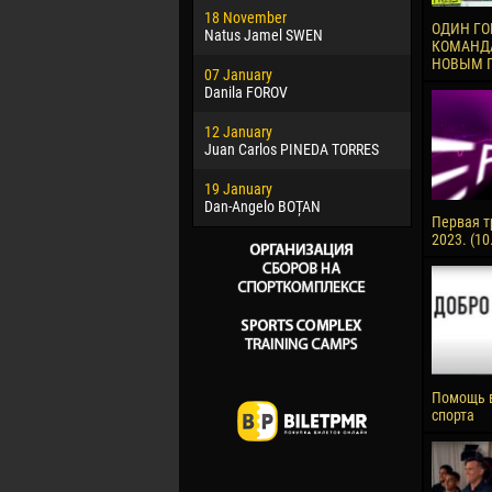
18 November
Jayder Mo
ОДИН ГО
Natus Jamel SWEN
КОМАНДА
22 March
НОВЫМ 
07 January
Samba KO
Danila FOROV
26 March
12 January
Vitor Hugo
Juan Carlos PINEDA TORRES
28 March
19 January
Raí LOPES 
Dan-Angelo BOȚAN
Первая т
2023. (10
Помощь 
спорта