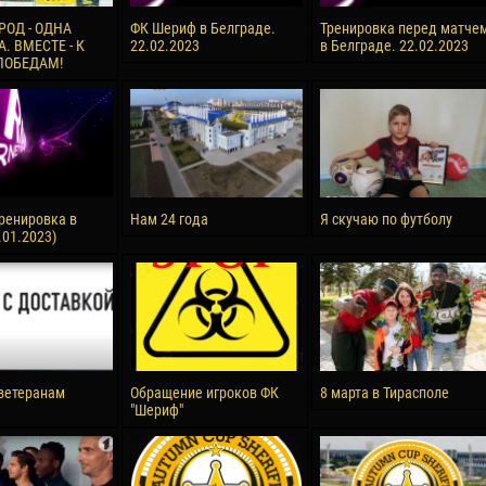
reno ASPRILLA
Soumaila MAGASSOUBA
РОД - ОДНА
ФК Шериф в Белграде.
Тренировка перед матче
. ВМЕСТЕ - К
22.02.2023
в Белграде. 22.02.2023
10 July
ПОБЕДАМ!
NÉ
Bourama FOMBA
15 July
 Morais de OLIVEIRA
Ivan DYULGEROV
17 July
DE OLIVEIRA
Jair Ameth MODELO HERRERA
ренировка в
Нам 24 года
Я скучаю по футболу
.01.2023)
ветеранам
Обращение игроков ФК
8 марта в Тирасполе
"Шериф"