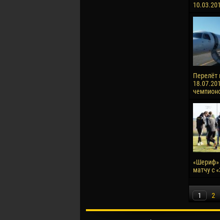
10.03.20
Перелёт 
18.07.201
чемпионо
«Шериф» 
матчу с 
1
2