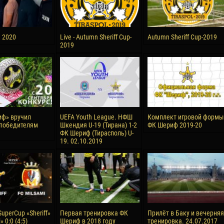
а 2020
Live - Autumn Sheriff Cup-
Autumn Sheriff Cup-2019
2019
ф» вручил
UEFA Youth League. НФШ
Комплект игровой формы
победителям
Шкендия U-19 (Тирана) 1-2
ФК Шериф 2019-20
ФК Шериф (Тирасполь) U-
19. 02.10.2019
uperCup «Sheriff»
Первая тренировка ФК
Прилёт в Баку и вечерняя
» 0:0 (4:5)
Шериф в 2018 году
тренировка. 24.07.2017