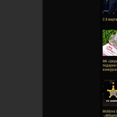
С 8 март
ФК «Шери
подарки 
конкурса
Moldova S
- «Milsami