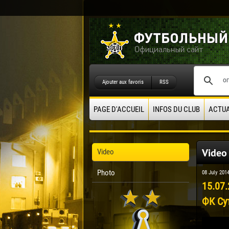
Ajouter aux favoris
RSS
PAGE D'ACCUEIL
INFOS DU CLUB
ACTUA
Video
Video
Photo
08 July 201
15.07.
ФК Су