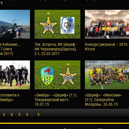
19
в Албанию...
Тов. встреча, ФК Шериф -
Конкурс рисунков – 2016.
7 (лига
ФК Черноморец(Одесса),
Итоги
в 2017)
2-1, 25.03.2017
готовится к
«Зимбру» - «Шериф» (1:1).
«Шериф» - «Милсами»
«Зимбру»
Товарищеский матч.
(3:1). Суперкубок
19.07.15
Молдовы. 26.06.15
3
4
5
6
...
9