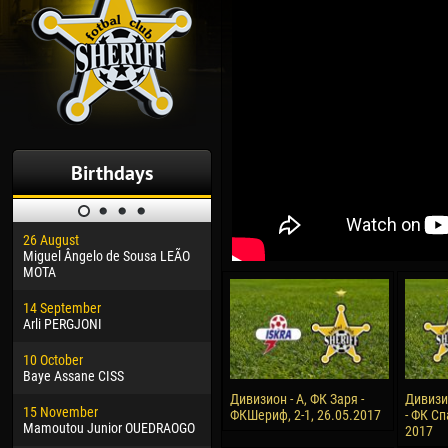
Birthdays
26 August
30 January
04 M
Miguel Ângelo de Sousa LEÃO
Dhoraso Moreo KLAS
Vsev
MOTA
24 February
13 M
14 September
Vladislav COSTIN
Rena
Arli PERGJONI
02 March
24 M
10 October
Veaceslav COZMA
Nico
Baye Assane CISS
09 March
15 J
Дивизион - А, ФК Заря -
Дивизи
15 November
Emmanuel AFETSE
Kona
ФКШериф, 2-1, 26.05.2017
- ФК Сп
Mamoutou Junior OUEDRAOGO
2017
20 March
24 J