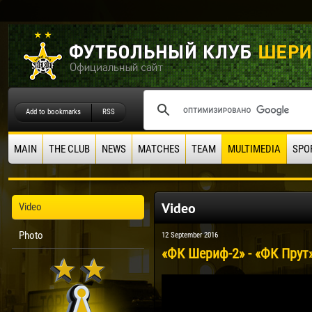
Add to bookmarks
RSS
MAIN
THE CLUB
NEWS
MATCHES
TEAM
MULTIMEDIA
SPO
Video
Video
Photo
12 September 2016
«ФК Шериф-2» - «ФК Прут»