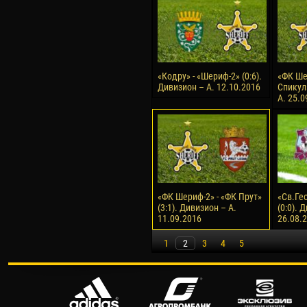
«Кодру» - «Шериф-2» (0:6).
«ФК Ше
Дивизион – А. 12.10.2016
Спикул»
А. 25.0
«ФК Шериф-2» - «ФК Прут»
«Св.Ге
(3:1). Дивизион – А.
(0:0). 
11.09.2016
26.08.
1
2
3
4
5