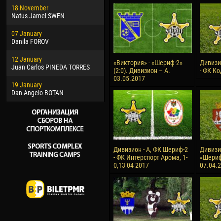
18 November
Jayder Moreno ASPRILLA
Vict
Natus Jamel SWEN
22 March
28 J
07 January
Samba KONÉ
Soum
Danila FOROV
26 March
10 Ju
12 January
Vitor Hugo Morais de OLIVEIRA
Bou
«Виктория» - «Шериф-2»
Дивизи
Juan Carlos PINEDA TORRES
(2:0). Дивизион – А.
- ФК Ко
28 March
15 Ju
03.05.2017
19 January
Raí LOPES DE OLIVEIRA
Ivan
Dan-Angelo BOȚAN
Дивизион - А, ФК Шериф-2
Дивизио
- ФК Интерспорт Арома, 1-
«Шериф-
0,13 04 2017
07.04.