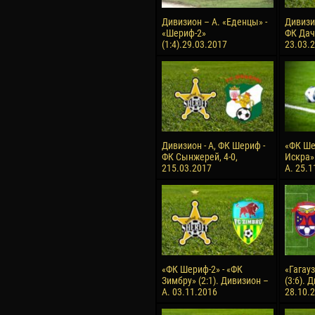
Дивизион – А. «Еденцы» -
Дивизи
«Шериф-2»
ФК Дачи
(1:4).29.03.2017
23.03.
Дивизион - А, ФК Шериф -
«ФК Ше
ФК Сынжерей, 4-0,
Искра» 
215.03.2017
А. 25.1
«ФК Шериф-2» - «ФК
«Гагауз
Зимбру» (2:1). Дивизион –
(3:6). 
А. 03.11.2016
28.10.