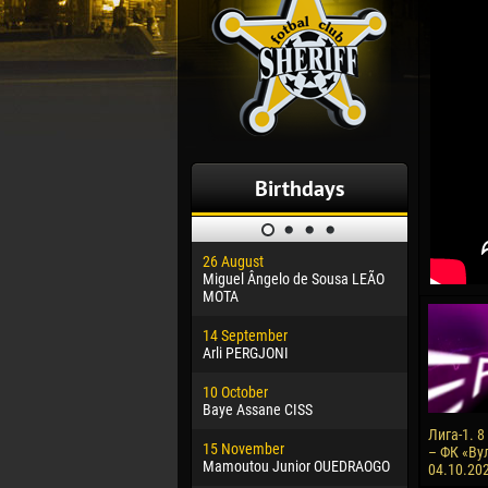
Birthdays
26 August
30 January
Miguel Ângelo de Sousa LEÃO
Dhoraso M
MOTA
24 Februar
14 September
Vladislav 
Arli PERGJONI
02 March
10 October
Veaceslav
Baye Assane CISS
09 March
Лига-1. 
15 November
Emmanuel 
– ФК «Вул
Mamoutou Junior OUEDRAOGO
04.10.202
20 March