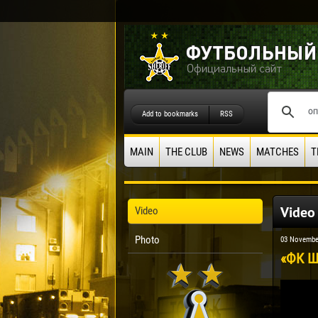
Add to bookmarks
RSS
MAIN
THE CLUB
NEWS
MATCHES
T
Video
Video
Photo
03 Novembe
«ФК Ше