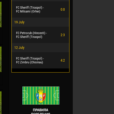
FC Sheriff (Tiraspol) -
0:0
FC Milsami (Orhei)
19 July
FC Petrocub (Hincesti) -
2:3
FC Sheriff (Tiraspol)
12 July
FC Sheriff (Tiraspol) -
4:2
FC Zimbru (Chisinau)