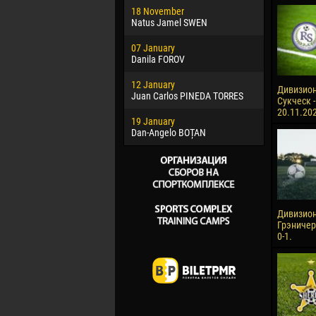
18 November
Jayder Mo
Natus Jamel SWEN
22 March
07 January
Samba KO
Danila FOROV
26 March
12 January
Vitor Hugo
Дивизион
Juan Carlos PINEDA TORRES
Сукческ -
28 March
20.11.20
19 January
Raí LOPES 
Dan-Angelo BOȚAN
Дивизион
Грэничер
0-1.