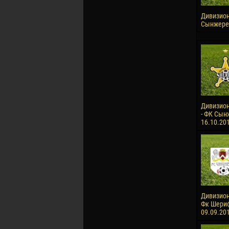
Дивизион 
Сынжерей
Дивизион
- ФК Сынж
16.10.20
Дивизион
Фк Шериф-
09.09.20