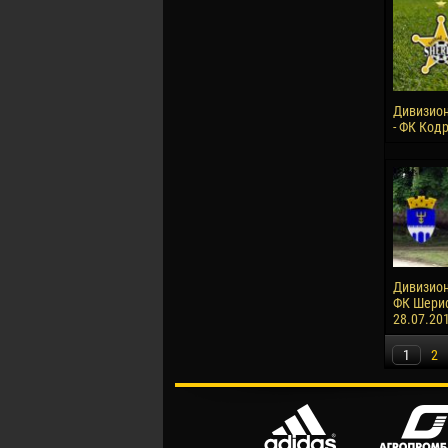
Дивизион
- ФК Кодр
Дивизион 
ФК Шериф-
28.07.20
1
2