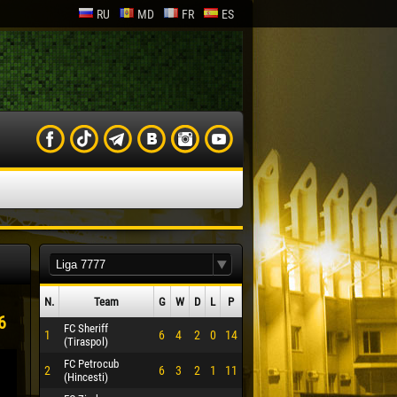
RU
MD
FR
ES
N.
Team
G
W
D
L
P
6
FC Sheriff
1
6
4
2
0
14
(Tiraspol)
FC Petrocub
2
6
3
2
1
11
(Hincesti)