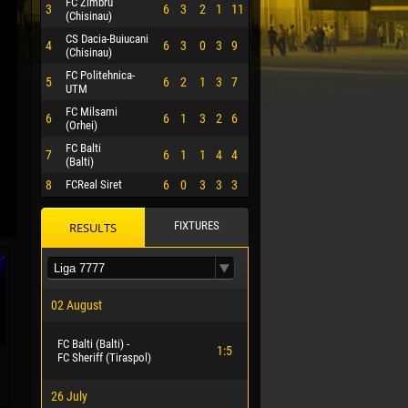
FC Zimbru
3
6
3
2
1
11
(Chisinau)
CS Dacia-Buiucani
4
6
3
0
3
9
(Chisinau)
FC Politehnica-
5
6
2
1
3
7
UTM
FC Milsami
6
6
1
3
2
6
(Orhei)
FC Balti
7
6
1
1
4
4
(Balti)
8
FCReal Siret
6
0
3
3
3
FIXTURES
RESULTS
 HERRERA
02 August
FC Balti (Balti) -
1:5
FC Sheriff (Tiraspol)
26 July