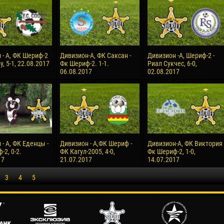
 - А, ФК Шериф-2
Дивизион-А, ФК Саксан -
Дивизион -А, Шериф-2 -
у, 5-1, 22.08.2017
Фк Шериф-2. 1-1.
Риал Сукчес, 6-0,
06.08.2017
02.08.2017
- А, ФК Еденцы -
Дивизион - А,ФК Шериф -
Дивизион-А, ФК Виктория 
2, 0-2.
ФК Кагул-2005, 4-0,
Фк Шериф-2, 1-0,
17
21.07.2017
14.07.2017
3
4
5