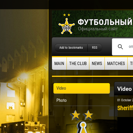
Add to bookmarks
RSS
MAIN
THE CLUB
NEWS
MATCHES
T
Video
Video
Photo
01 October 
Sherif