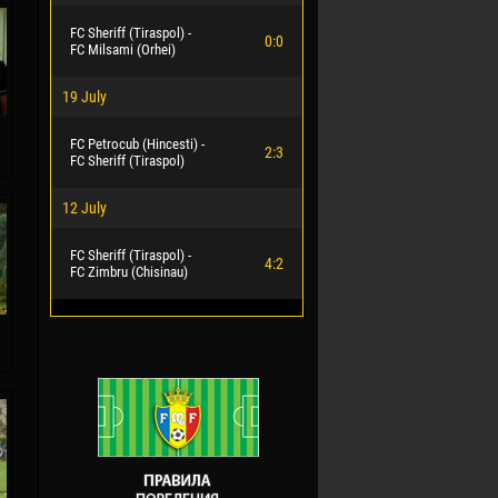
FC Sheriff (Tiraspol) -
0:0
FC Milsami (Orhei)
19 July
FC Petrocub (Hincesti) -
2:3
FC Sheriff (Tiraspol)
12 July
FC Sheriff (Tiraspol) -
4:2
FC Zimbru (Chisinau)