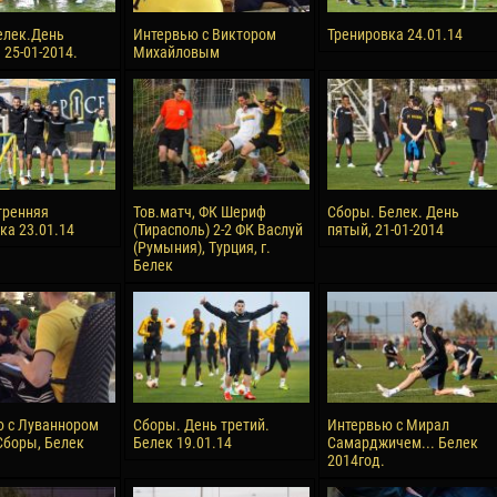
елек.День
Интервью с Виктором
Тренировка 24.01.14
 25-01-2014.
Михайловым
тренняя
Тов.матч, ФК Шериф
Сборы. Белек. День
ка 23.01.14
(Тирасполь) 2-2 ФК Васлуй
пятый, 21-01-2014
(Румыния), Турция, г.
Белек
 с Луваннором
Сборы. День третий.
Интервью с Мирал
Сборы, Белек
Белек 19.01.14
Самарджичем... Белек
2014год.