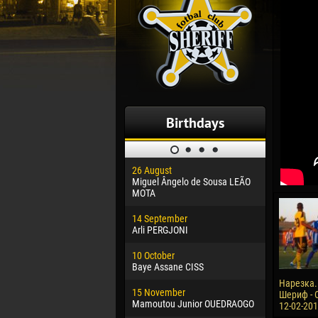
Birthdays
26 August
30 January
Miguel Ângelo de Sousa LEÃO
Dhoraso M
MOTA
24 Februar
14 September
Vladislav 
Arli PERGJONI
02 March
10 October
Veaceslav
Baye Assane CISS
09 March
Нарезка.
15 November
Emmanuel 
Шериф - О
Mamoutou Junior OUEDRAOGO
12-02-20
20 March