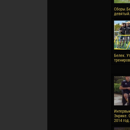
Сборы.Б
девятый.
Белек. У
трениров
Интервью
Энрике. 
2014 год.