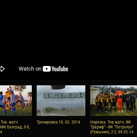
04 May
17 July
oreo KLAS
Vsevolod NIHAEV
Jair Ameth MODELO
y
13 May
21 July
COSTIN
Renat JOSAN
Emil TIMBUR
24 May
24 July
 COZMA
Nicolaе CEBOTARI
Mihail COROTCOV
15 June
27 July
 Тов. матч
Тренировка 10. 02. 2014
Нарезка. Тов.матч, ФК
AFETSE
Konan Jaures-Ulrich LOUKOU
Vladimir FRATEA
ФК Белград, 0-0,
"Шериф" - ФК "Петролул"
14
(Румыния), 2-2, 09.02.14
24 June