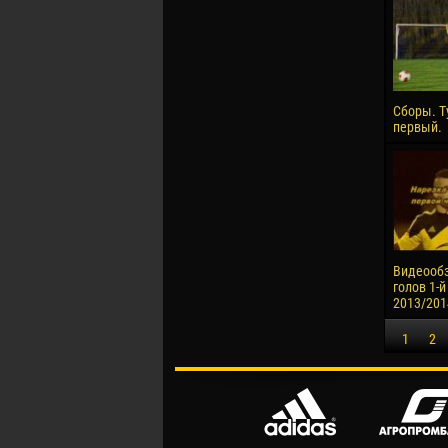
Сборы. Т
первый.
Видеообз
голов 1-й
2013/201
1
2