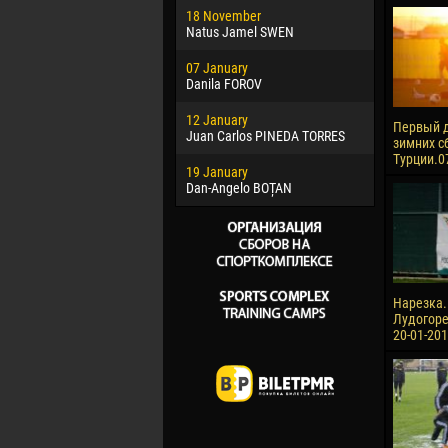
18 November
Jayder Mo
Natus Jamel SWEN
22 March
07 January
Samba KO
Danila FOROV
26 March
12 January
Vitor Hugo
Первый д
Juan Carlos PINEDA TORRES
зимних с
28 March
Турции.0
19 January
Raí LOPES 
Dan-Angelo BOȚAN
Нарезка.
Лудогорец
20-01-201