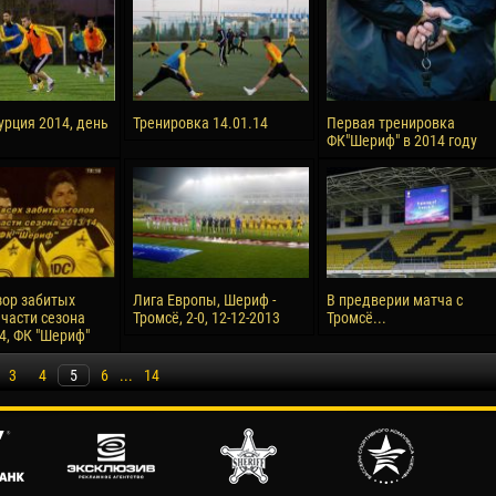
урция 2014, день
Тренировка 14.01.14
Первая тренировка
ФК"Шериф" в 2014 году
ор забитых
Лига Европы, Шериф -
В предверии матча с
 части сезона
Тромсё, 2-0, 12-12-2013
Тромсё...
4, ФК "Шериф"
3
4
5
6
...
14