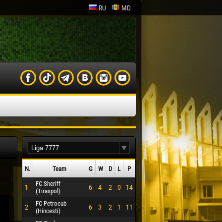
RU
MD
N.
Team
G
W
D
L
P
FC Sheriff
1
6
4
2
0
14
(Tiraspol)
FC Petrocub
2
6
3
2
1
11
(Hincesti)