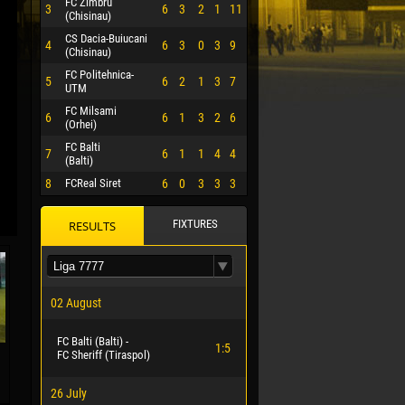
FC Zimbru
3
6
3
2
1
11
(Chisinau)
CS Dacia-Buiucani
4
6
3
0
3
9
(Chisinau)
FC Politehnica-
5
6
2
1
3
7
UTM
FC Milsami
6
6
1
3
2
6
(Orhei)
FC Balti
7
6
1
1
4
4
(Balti)
8
FCReal Siret
6
0
3
3
3
FIXTURES
RESULTS
 HERRERA
02 August
FC Balti (Balti) -
1:5
FC Sheriff (Tiraspol)
26 July