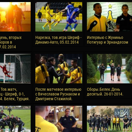
reno ASPRILLA
Victor CIUMAȘU
28 June
NÉ
Soumaila MAGASSOUBA
10 July
 Morais de OLIVEIRA
Bourama FOMBA
ень, вторых
Нарезка, тов.игра Шериф -
Интервью с Жуниньо
боров в
Динамо-Авто, 05.02.2014
Потигуар и Эрнандесом
15 July
7.02.2014
DE OLIVEIRA
Ivan DYULGEROV
 Тов.матч,
После матчевое интервью
Сборы.Белек.День
 - Шериф, 0-1,
с Вячеславом Руснаком и
десятый. 26-01-2014.
4. Белек, Турция.
Дмитрием Стажилой.