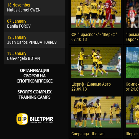
18 November
Jayder Moreno ASPRILLA
Vict
Natus Jamel SWEN
22 March
28 J
07 January
Samba KONÉ
Soum
Danila FOROV
26 March
10 Ju
ФК "Тирасполь" - "Шериф"
"Тромсё
12 January
Vitor Hugo Morais de OLIVEIRA
Bou
07.10.13
Европы
Juan Carlos PINEDA TORRES
28 March
15 Ju
19 January
Raí LOPES DE OLIVEIRA
Ivan
Dan-Angelo BOȚAN
Шериф - Динамо-Авто
Компен
29.09.13
от 24.0
Сперанца - Шериф
Шериф 