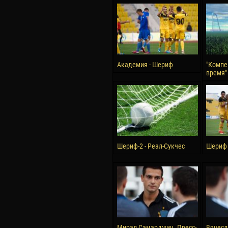
Академия - Шериф
"Компе
время" 
Шериф-2 - Реал-Сукчес
Шериф 
Мирал Самарджич. Пресс-
Вячесл