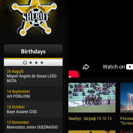
Birthdays
26 August
30 January
04 M
Miguel Ângelo de Sousa LEÃO
Dhoraso Moreo KLAS
Vsev
MOTA
24 February
13 M
14 September
Vladislav COSTIN
Rena
Arli PERGJONI
02 March
24 M
10 October
Veaceslav COZMA
Nico
Baye Assane CISS
09 March
15 J
Зимбру - Шериф 19.10.13
Реклам
15 November
Emmanuel AFETSE
Kona
"Тотте
Mamoutou Junior OUEDRAOGO
20 March
24 J