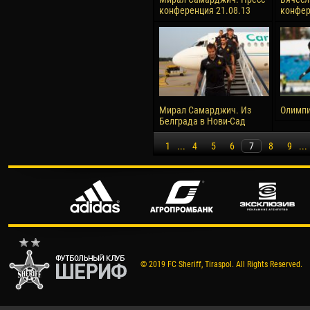
конференция 21.08.13
конфе
Мирал Самарджич. Из
Олимпи
Белграда в Нови-Сад
1
...
4
5
6
7
8
9
...
© 2019 FC Sheriff, Tiraspol. All Rights Reserved.