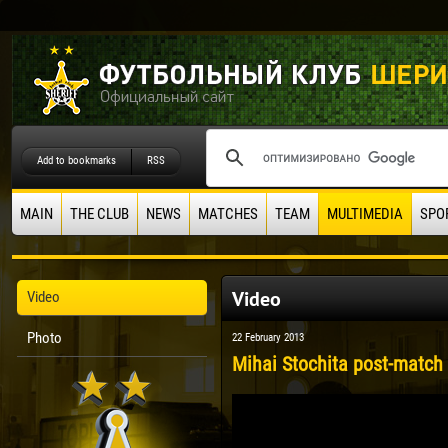
Add to bookmarks
RSS
MAIN
THE CLUB
NEWS
MATCHES
TEAM
MULTIMEDIA
SPO
Video
Video
Photo
22 February 2013
Mihai Stochita post-match 