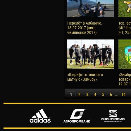
Перелёт в Албанию...
Тов. вс
18.07.2017 (лига
ФК Чер
чемпионов 2017)
2-1, 25
«Шериф» готовится к
«Зимбру
матчу с «Зимбру»
Товари
19.07.
1
2
3
4
5
6
...
14