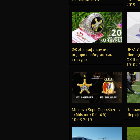
2019
ФК «Шериф» вручил
UEFA Y
подарки победителям
Шкенди
конкурса
ФК Шер
19. 02.
Moldova SuperCup «Sheriff»
Первая
- «Milsami» 0:0 (4:5)
Шериф 
10.03.2019