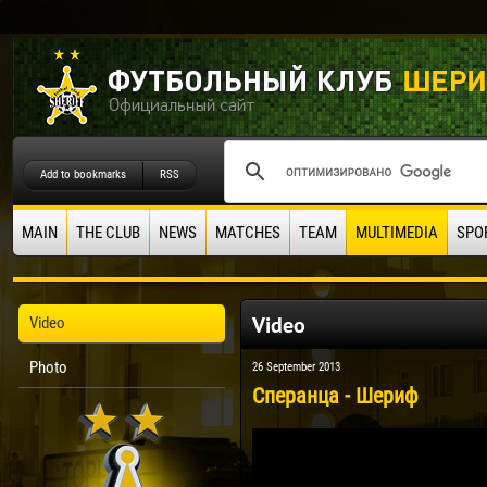
Add to bookmarks
RSS
MAIN
THE CLUB
NEWS
MATCHES
TEAM
MULTIMEDIA
SPO
Video
Video
Photo
26 September 2013
Сперанца - Шериф