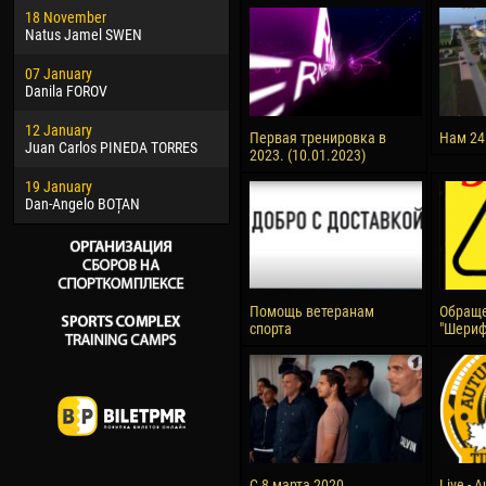
18 November
Jayder Moreno ASPRILLA
Vict
Natus Jamel SWEN
22 March
28 J
07 January
Samba KONÉ
Soum
Danila FOROV
26 March
10 Ju
12 January
Vitor Hugo Morais de OLIVEIRA
Bou
Первая тренировка в
Нам 24
Juan Carlos PINEDA TORRES
2023. (10.01.2023)
28 March
15 Ju
19 January
Raí LOPES DE OLIVEIRA
Ivan
Dan-Angelo BOȚAN
Помощь ветеранам
Обраще
спорта
"Шериф
С 8 марта 2020
Live - 