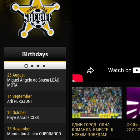
Birthdays
26 August
30 January
04 M
Miguel Ângelo de Sousa LEÃO
Dhoraso Moreo KLAS
Vsev
MOTA
24 February
13 M
14 September
Vladislav COSTIN
Rena
Arli PERGJONI
02 March
24 M
10 October
Veaceslav COZMA
Nico
Baye Assane CISS
09 March
15 J
ОДИН ГОРОД - ОДНА
ФК Шер
15 November
Emmanuel AFETSE
Kona
КОМАНДА. ВМЕСТЕ - К
22.02.
Mamoutou Junior OUEDRAOGO
НОВЫМ ПОБЕДАМ!
20 March
24 J