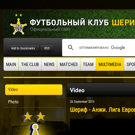
Add to bookmarks
RSS
MAIN
THE CLUB
NEWS
MATCHES
TEAM
MULTIMEDIA
SPO
Video
Video
Photo
26 September 2013
Шериф - Анжи. Лига Европ