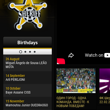
Birthdays
26 August
30 January
04 M
Miguel Ângelo de Sousa LEÃO
Dhoraso Moreo KLAS
Vsev
MOTA
24 February
13 M
14 September
Vladislav COSTIN
Rena
Arli PERGJONI
02 March
24 M
10 October
Veaceslav COZMA
Nico
Baye Assane CISS
09 March
15 J
ОДИН ГОРОД - ОДНА
ФК Шер
15 November
Emmanuel AFETSE
Kona
КОМАНДА. ВМЕСТЕ - К
22.02.
Mamoutou Junior OUEDRAOGO
НОВЫМ ПОБЕДАМ!
20 March
24 J