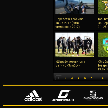
Перелёт в Албанию...
Тов. вс
18.07.2017 (лига
ФК Чер
чемпионов 2017)
2-1, 25
«Шериф» готовится к
«Зимбру
матчу с «Зимбру»
Товари
19.07.
1
2
3
4
5
6
...
14