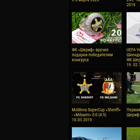
2019
ФК «Шериф» вручил
UEFA Y
подарки победителям
Шкенди
конкурса
ФК Шер
19. 02.
Moldova SuperCup «Sheriff»
Первая
- «Milsami» 0:0 (4:5)
Шериф 
10.03.2019