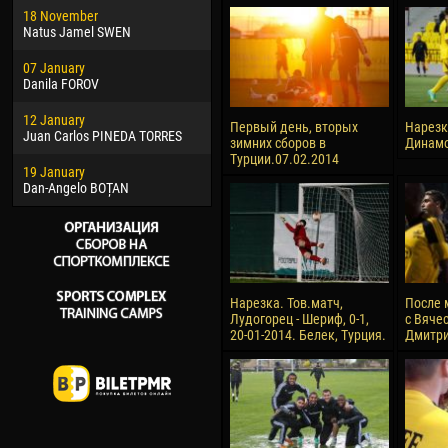
18 November
Jayder Moreno ASPRILLA
Vict
Natus Jamel SWEN
22 March
28 J
07 January
Samba KONÉ
Soum
Danila FOROV
26 March
10 Ju
12 January
Vitor Hugo Morais de OLIVEIRA
Bou
Первый день, вторых
Нарезк
Juan Carlos PINEDA TORRES
зимних сборов в
Динамо
28 March
15 Ju
Турции.07.02.2014
19 January
Raí LOPES DE OLIVEIRA
Ivan
Dan-Angelo BOȚAN
Нарезка. Тов.матч,
После 
Лудогорец - Шериф, 0-1,
с Вяче
20-01-2014. Белек, Турция.
Дмитри