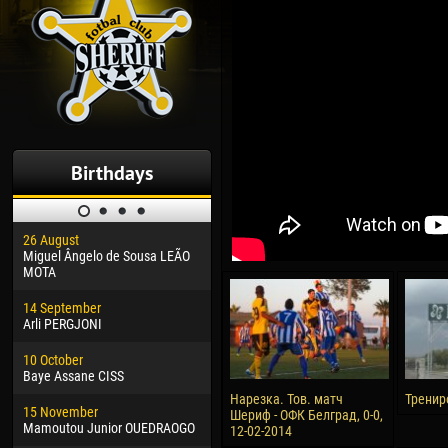
Birthdays
26 August
30 January
04 M
Miguel Ângelo de Sousa LEÃO
Dhoraso Moreo KLAS
Vsev
MOTA
24 February
13 M
14 September
Vladislav COSTIN
Rena
Arli PERGJONI
02 March
24 M
10 October
Veaceslav COZMA
Nico
Baye Assane CISS
09 March
15 J
Нарезка. Тов. матч
Тренир
15 November
Emmanuel AFETSE
Kona
Шериф - ОФК Белград, 0-0,
Mamoutou Junior OUEDRAOGO
12-02-2014
20 March
24 J