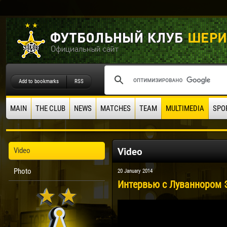
Add to bookmarks
RSS
MAIN
THE CLUB
NEWS
MATCHES
TEAM
MULTIMEDIA
SPO
Video
Video
Photo
20 January 2014
Интервью с Луваннором Э