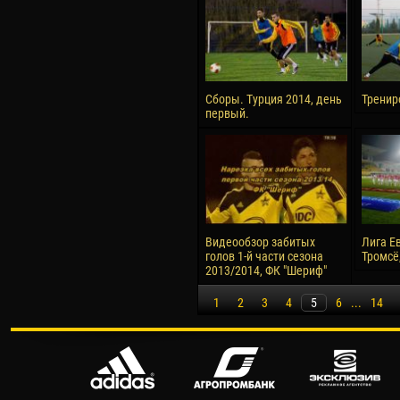
Сборы. Турция 2014, день
Тренир
первый.
Видеообзор забитых
Лига Е
голов 1-й части сезона
Тромсё,
2013/2014, ФК "Шериф"
1
2
3
4
5
6
...
14